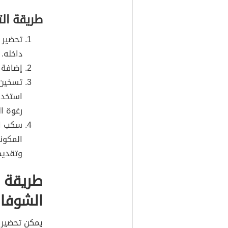
طريقة ال
تحضير 
داخله.
إضافة ق
تسخين 
استخدا
رغوة ال
سكب ال
المكون
وتقديم
طريقة ع
الشوفا
يمكن تحضير ه