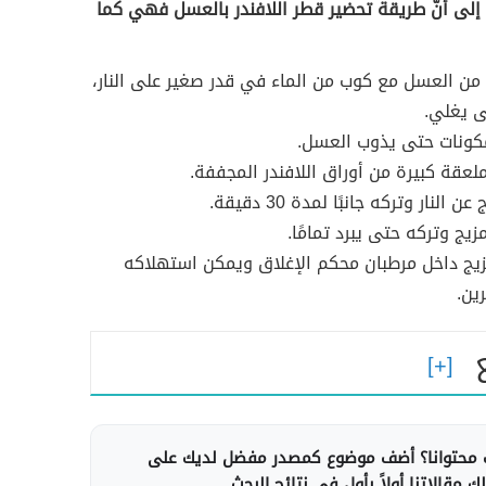
 إلى أنّ طريقة تحضير قطر اللافندر بالعسل فهي كما
ن العسل مع كوب من الماء في قدر صغير على النار،
ى يغلي.
مكونات حتى يذوب العسل.
ن النار وتركه جانبًا لمدة 30 دقيقة.
زيج وتركه حتى يبرد تمامًا.
يج داخل مرطبان محكم الإغلاق ويمكن استهلاكه
ين.
محتوانا؟ أضف موضوع كمصدر مفضل لديك على
 مقالاتنا أولاً بأول في نتائج البحث.