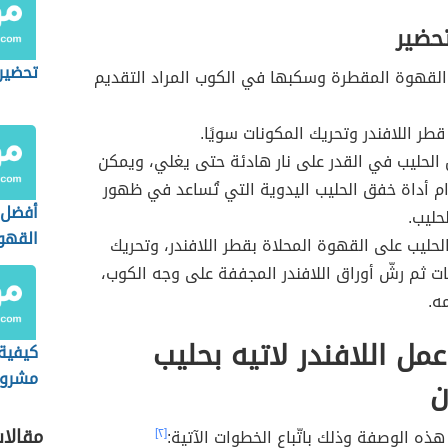
تحضير
تحضير
القهوة المقطرة وسكبها في الكوب المراد التقديم
طر اللافندر وتحريك المكونات سويًا.
الحليب في القدر على نار هادئة حتى يغلي، ويمكن
م أداة خفق الحليب اليدوية التي تُساعد في ظهور
أفضل 
حليب.
القهو
حليب على القهوة المحلاة بقطر اللافندر، وتحريك
ات ثم رشّ أوراق اللافندر المجففة على وجه الكوب،
ه.
مل اللافندر لاتيه بحليب
كيفية 
مشروب
ن
مقالا
ذه الوصفة وذلك باتّباع الخطوات الآتية:
[٢]