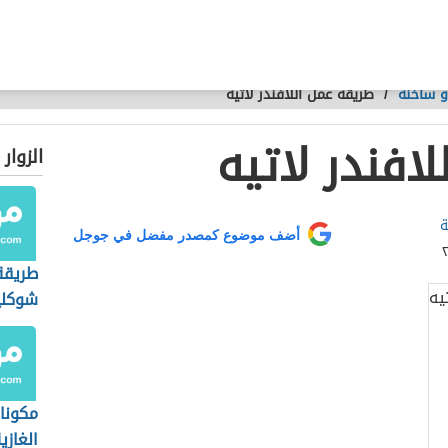
و ساخنة
/
طريقة عمل اللافندر لاتيه
افندر لاتيه
الزوار
ة
أضف موضوع كمصدر مفضل في جوجل
طريقة
شوكلي
مكونا
الغازي