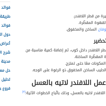
فوائد 
رة من قطر اللافندر.
طريقة 
قهوة المقطّرة.
فوائد 
وفان
الساخن والمخفوق.
دول ال
تحضير
أعراض 
ر اللافندر داخل كوب، ثم إضافة كمية مناسبة من
شرح ال
 المقطّرة الساخنة.
مدينة ا
لمكونات معًا حتى تمتزج.
حليب الساخن المخفوق ذو الرغوة على الوجه.
حل معا
تحليل 
مل اللافندر لاتيه بالعسل
فروع ج
لافندر لاتيه بالعسل، وذلك باتّباع الخطوات الآتية:
[٣]