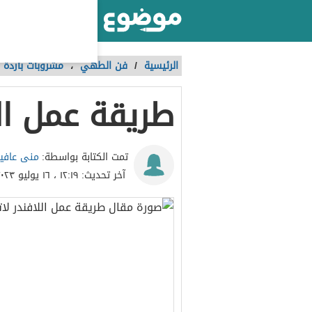
أكبر موقع عربي بالعالم
الرئيسية
/
فن الطهي
،
مشروبات باردة 
طريقة عمل الل
منى عافي
تمت الكتابة بواسطة:
آخر تحديث:
١٢:١٩ ، ١٦ يوليو ٢٠٢٣