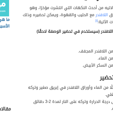
ر لاتيه من أحدث النكهات التي انتشرت مؤخرًا، وهو
اق
اللافندر
مع الحليب والقهوة، ويمكن تحضيره وذلك
ما هي
ت الآتية:
[١]
الأسب
للافندر (سيستخدم في تحضير الوصفة لاحقًا)
تحضير
ًا من الماء وأوراق اللافندر في إبريق صغير وتركه
لي.
تخفيض درجة الحرارة وتركه على النار لمدة 2-3 دقائق
.
مقالا