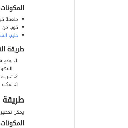
المكونات
ملعقة كبي
كوب من ال
حليب الش
طريقة ال
وضع قط
القهوة
تحريك ا
سكب ال
طريقة ع
يمكن تحضير ال
المكونات