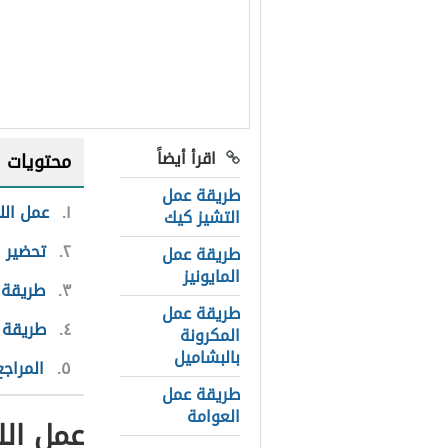
اقرأ أيضاً
محتويات
طريقة عمل
١
عمل اللا
التشيز كيك
٢
تحضير ل
طريقة عمل
المايونيز
٣
طريقة ع
طريقة عمل
٤
طريقة ع
المكرونة
بالبشاميل
٥
المراجع
طريقة عمل
العوامة
عمل اللا