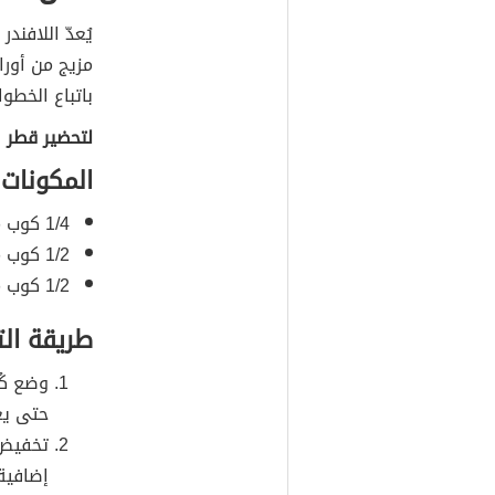
يُعدّ اللافند
مزيج من أور
باتباع الخطوا
لتحضير قطر ا
المكونات
1/4 كوب من اللافندر المجفف.
1/2 كوب من الماء.
1/2 كوب من السكر الأبيض.
طريقة ال
وضع كُل
حتى يغ
إضافية