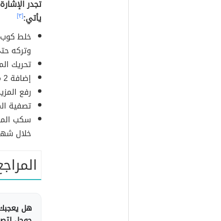
تجدر الإشارة
يأتي:
[٣]
خلط كوب م
وتركه حت
تحريك ال
إضافة 2 ملعقة كبيرة من أوراق اللافندر المجففة.
رفع المزيج ع
تصفية الم
سكب المز
خلال شهر
المراجع
هل يعجبك 
جوجل لتصلك