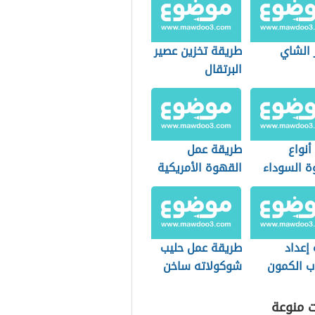
 الشاي
طريقة تخزين عصير
البرتقال
أنواع
طريقة عمل
ة السوداء
القهوة الأمريكية
في البيت
إعداد
طريقة عمل حليب
 الكمون
شوكولاته ساخن
ت منوعة