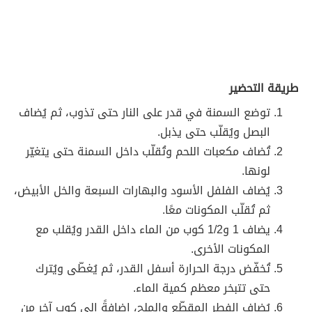
طريقة التحضير
توضع السمنة في قدر على النار حتى تذوب، ثم يُضاف
البصل ويُقلّب حتى يذبل.
تُضاف مكعبات اللحم وتُقلّب داخل السمنة حتى يتغيّر
لونها.
يُضاف الفلفل الأسود والبهارات السبعة والخل الأبيض،
ثم تُقلّب المكونات معًا.
يضاف 1 و1/2 كوب من الماء داخل القدر ويُقلب مع
المكونات الأخرى.
تُخفّض درجة الحرارة أسفل القدر، ثم يُغطّى ويُترك
حتى تتبخر معظم كمية الماء.
يُضاف الفطر المقطّع والملح، إضافةً إلى كوب آخر من