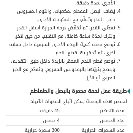
الأخرى لمدة دقيقة.
يُضاف البصل المقطع لمكعبات، والثوم المهروس
داخل القدر وتُقلّب مع المكونات الأخرى.
يُغطّى القدر، ثم تُخفّض درجة الحرارة أسفل القدر
ويُترك لمدّة ساعة كاملة، مع التقليب من حين لآخر.
تُوضع نصف كمية الزبدة الأخرى المتبقية داخل مقلاة
أخرى، ثم تُحمّر بها قطع اللحم.
تُوضع قطع اللحم المحمّر بالزبدة داخل طبق التقديم،
وينصح بتُزيّنها بالبقدونس المفروم، وتُقدّم مع الخبز
العربي أو الأرز.
طريقة عمل لحمة محمرة بالبصل والطماطم
لتحضير هذه الوصفة يمكن اتّباع الخطوات الآتية:
مدة التحضير
45 دقيقة.
عدد الحصص
4 حصص
عدد السعرات الحرارية
300 سعرة حرارية.