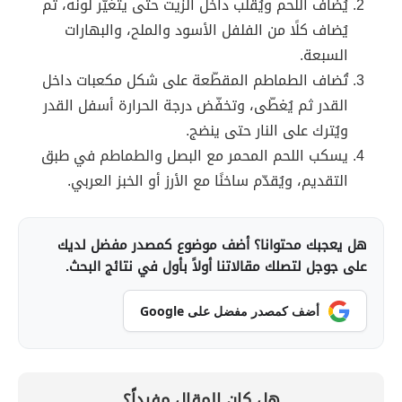
يُضاف اللحم ويُقلّب داخل الزيت حتى يتغيّر لونه، ثم
يُضاف كلًا من الفلفل الأسود والملح، والبهارات
السبعة.
تُضاف الطماطم المقطّعة على شكل مكعبات داخل
القدر ثم يُغطّى، وتخفّض درجة الحرارة أسفل القدر
ويُترك على النار حتى ينضج.
يسكب اللحم المحمر مع البصل والطماطم في طبق
التقديم، ويُقدّم ساخنًا مع الأرز أو الخبز العربي.
هل يعجبك محتوانا؟ أضف موضوع كمصدر مفضل لديك
على جوجل لتصلك مقالاتنا أولاً بأول في نتائج البحث.
أضف كمصدر مفضل على Google
هل كان المقال مفيداً؟