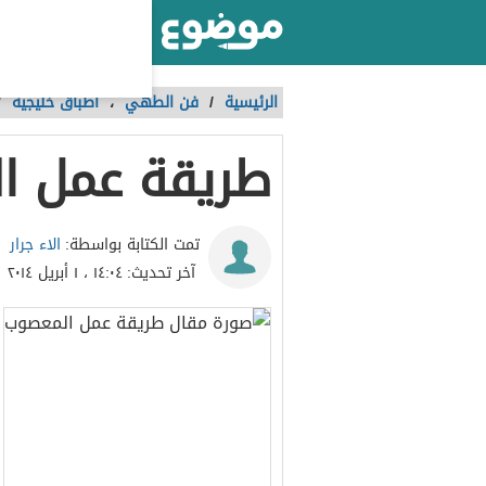
أكبر موقع عربي بالعالم
الرئيسية
/
فن الطهي
،
أطباق خليجية
/
طريقة عمل ا
الاء جرار
تمت الكتابة بواسطة:
آخر تحديث:
١٤:٠٤ ، ١ أبريل ٢٠١٤