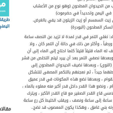
من الحيدوان المطحون (وهو نوع من الأعشاب
في اليمن وتحديداً في حضرموت)
طريقة
 زيت السمسم أو زيت الزيتون قد يفي بالغرض.
اليمن
سكر المطحون (البودرة)
د: نغلي التمر في قدر لمدة لا تزيد عن النصف ساعة
 ورطباً ، وأكثر من ذلك في حالة أن التمر كان ، ولا
ه الماء قليلاً قليلاً كلما احتاج إلى الماء إلى أن
 وبعدها نصفي التمر بعد أن يبرد ليتم التخلص من قشر
ر (النوى) ، وبعدها نضيف الحيدوان المطحون إلى
طهما جيداً ، ثم نعجنهم بالتكمر المصفى لتتشكل
لقوام ، وبعدها نضع هذه المكونات في قدر عميق
م ، ونضع هذا القدر داخل قدر أكبر منه مملوء بالماء ،
مس قاع القدر الصغير مع قاع القدر الأكبر ، ويترك
ن ساعة إلى ساعة ونصف ، ويقلب الخليط كل رع ساعة
نه بني غامق ، وهكذا يكون المعصوب قد نضج..
مقالا