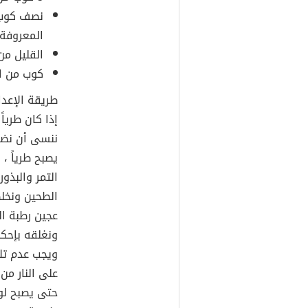
نصف كوب 
المعروفة 
القليل من
كوب من ال
طريقة الإعدا
إذا كان طرياً
ننسى أن نضف ل
يصبح طرياً ،
التمر والبذو
الطحين ونخل
عجين رطبة ا
ونغلقه بإحكا
ويجب عدم تلا
على النار م
حتى يصبح لو