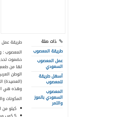
ذات صلة
طريقة عمل 
طريقة المعصوب
المعصوب : و
حضموت تحديدا
عمل المعصوب
السعودي
لها من طعم 
الوطن العرب
أسهل طريقة
(العصيدة) ال
للمعصوب
وهذه هي الطر
المعصوب
السعودي بالموز
المكونات وال
والتمر
كيلو من ا
5 كوب من الطحين الأحمر (البر)