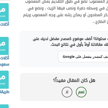
م المعصوب: نضع في طبق التقديم بعض المعصوب
ل في وسطه حفرة ونصب فيها الزيت ، ونضع في
كر المطحون أو يمكن رشه على وجه المعصوب ويتم
الطازج...
أكلات
محتوانا؟ أضف موضوع كمصدر مفضل لديك على
 مقالاتنا أولاً بأول في نتائج البحث.
ف كمصدر مفضل على Google
أكلات
سعود
هل كان المقال مفيداً؟
طريقة 
نعم
لا