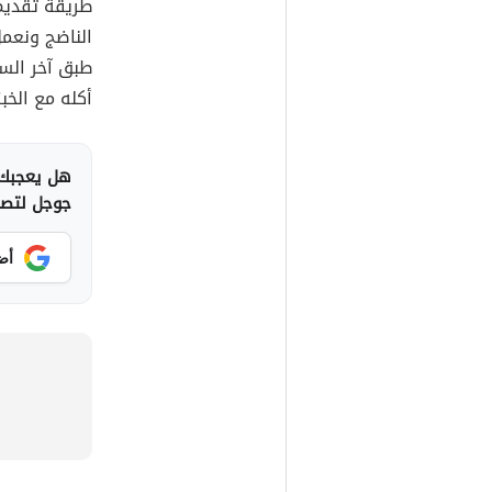
طريقة تقدي
الناضج ونعم
طبق آخر الس
أكله مع الخبز 
هل يعجبك 
جوجل لتصلك
أض