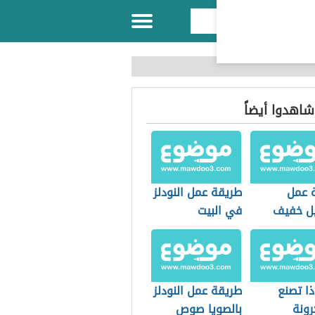
 شاهدوا أيضاً
 عمل
طريقة عمل النودلز
ل خفيف
في البيت
ذا تصنع
طريقة عمل النودلز
رونة
بالصويا صوص