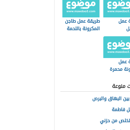
 عمل
طريقة عمل طاجن
ل
المكرونة باللحمة
المفرومة
 عمل
نة محمرة
بة
ت منوعة
بين البهاق والبرص
 فاطمة
تخلص من حزني