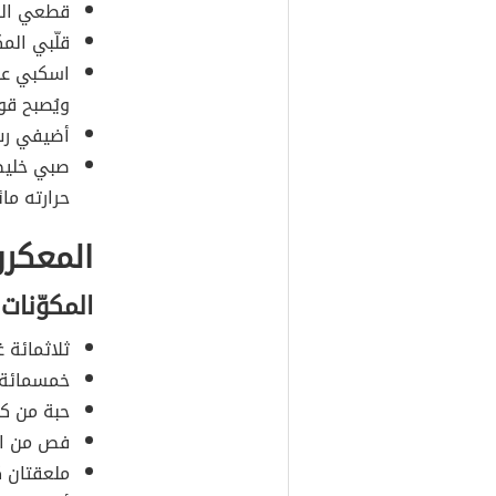
قطعي الجب
قلّبي الم
اسكبي عصي
ويُصبح قوا
أضيفي رب ا
صبي خليط 
حرارته ما
المعكرو
المكوّنات
ثلاثمائة 
خمسمائة غ
حبة من كل
فص من ال
ملعقتان ك