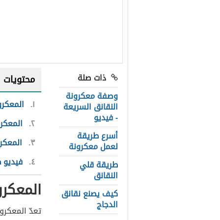
ذات صلة
محتويات
وصفة معكرونة
١
المعكرو
النقانق السريعة
- فيديو
٢
المعكرو
أسرع طريقة
٣
المعكرو
لعمل معكرونة
٤
فيديو ط
طريقة قلي
النقانق
المعكرو
كيف يصنع نقانق
الدجاج
تعدّ المعكرو