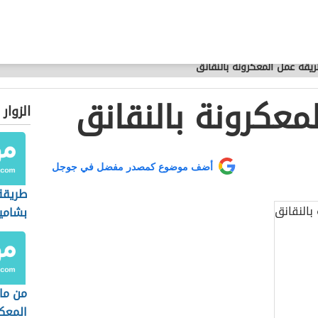
يقة عمل المعكرونة بالنقانق
معكرونة بالنقانق
الزوار
أضف موضوع كمصدر مفضل في جوجل
طريقة
بشامي
من ما
المعك