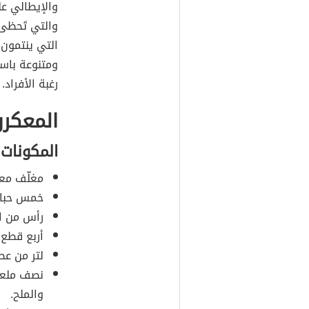
والإيطالي عل
والتي تَحظى 
التي ينتمون 
ومتنوعة باست
رغبة الأفراد.
المعكرو
المكونات
مغلّف معك
خمس حبات
رأس من ا
أربع قطع م
لتر من عصي
نصف ملعقة
والملح.