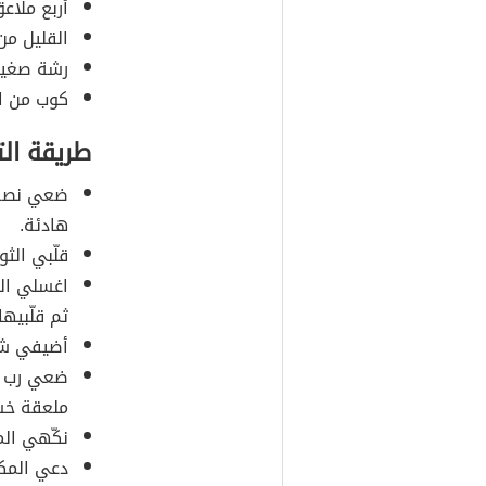
أربع ملاع
القليل من 
رشة صغيرة
كوب من ال
طريقة ال
ضعي نصف ا
هادئة.
قلّبي الثو
اغسلي الف
ثم قلّبيها
أضيفي شرا
ضعي رب ال
ملعقة خش
نكّهي الم
دعي المكون