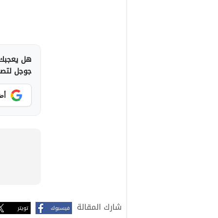
هل يعجبك 
جوجل لتصلك
أض
شارك المقالة
فيسبوك
تويتر