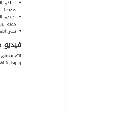
اسلقي الم
صفيها.
أضيفي الم
كميّة الزي
قلبي المك
فيديو ط
للتعرف على 
بالنودلز شاهد