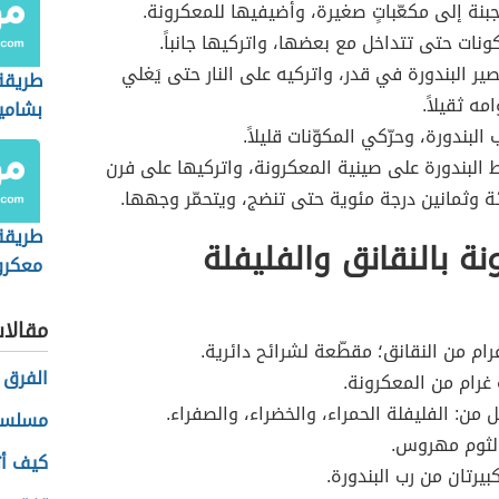
نة إلى مكعّباتٍ صغيرة، وأضيفيها للمعكرونة.
كونات حتى تتداخل مع بعضها، واتركيها جانباً.
ر البندورة في قدر، واتركيه على النار حتى يَغلي
طريقة
مه ثقيلاً.
بشامي
لبندورة، وحرّكي المكوّنات قليلاً.
البندورة على صينية المعكرونة، واتركيها على فرن
ئة وثمانين درجة مئوية حتى تنضج، ويتحمّر وجهها.
طريقة
نة بالنقانق والفليفلة
معكرو
بالشور
مقالا
غرام من النقانق؛ مقطّعة لشرائح دائرية.
الفرق 
رام من المعكرونة.
 من: الفليفلة الحمراء، والخضراء، والصفراء.
مسلسل
ثوم مهروس.
كيف أ
بيرتان من رب البندورة.