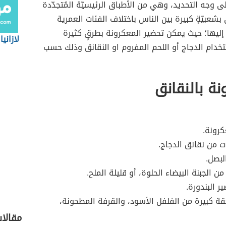
ى وجه التحديد، وهي من الأطباق الرئيسيّة المُتجدّدة
بشعبيّةٍ كبيرة بين الناس باختلاف الفئات العمرية
إليها؛ حيث يمكن تحضير المعكرونة بطرقٍ كثيرة
لازانيا
خدام الدجاج أو اللحم المفروم او النقانق وذلك حسب
نة بالنقانق
رونة.
 من نقانق الدجاج.
لبصل.
ن الجبنة البيضاء الحلوة، أو قليلة الملح.
ر البندورة.
 كبيرة من الفلفل الأسود، والقرفة المطحونة،
مقالا