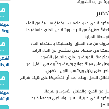
رة من رب البندورة.
تحضير
رونة في قدر، واغمريها بكميّةٍ مناسبة من الماء.
طريقة
قةً صغيرةً من الزيت، ورشة من الملح، واسلقيها
روعة
توسطة الحرارة.
رونة من ماء السلق، واغسليها باستخدام الماء
ضعيها في مصفاة حتى تتخلّصي من الماء الزائد.
عكرونة بالقرفة، والملح، والفلفل الأسود.
أشهر 
صل على هيئة جوانح رفيعة، وقلّبيه في القليل من
الايطا
اخن حتى يذبل ويكتسب اللون الذهبي.
قانق للبصل، وذلك بعد أن تقطّعيها على هيئة شرائح
ل من الملح، والفلفل الأسود، والقرفة.
طريقة
كرونة في صينية الفرن، واسكبي فوقها خليط
البشا
البصل.