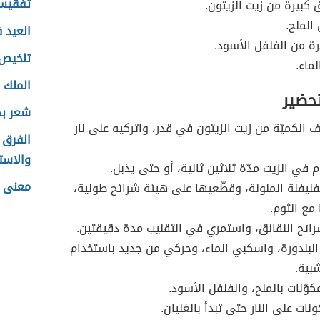
تفقيس
ق كبيرة من زيت الزيتون.
الملح.
العيد 
 من الفلفل الأسود.
تلخيص 
ماء.
الملك
تحضير
شعر بد
لكميّة من زيت الزيتون في قدر، واتركيه على نار
الفرق 
والاست
م في الزيت مدّة ثلاثين ثانية، أو حتى يذبل.
معنى 
ليفلة الملونة، وقطّعيها على هيئة شرائح طولية،
 مع الثوم.
ئح النقانق، واستمري في التقليب مدة دقيقتين.
بندورة، واسكبي الماء، وحركي من جديد باستخدام
بية.
كوّنات بالملح، والفلفل الأسود.
ات على النار حتى تبدأ بالغليان.