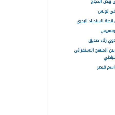
 بيض الدجاج
في تونس
قصة السندباد البحري
 رمسيس
وي رثاء صديق
بين المنهج الاستقرائي
نباطي
اسم قيصر