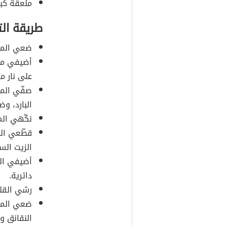
ملعقة كبي
طريقة ال
ضعي المعك
أضيفي ملع
على نار م
صفّي المع
البارد، و
نكّهي الم
قطّعي الب
الزيت الس
أضيفي الن
دائرية.
رشي القلي
ضعي المع
النقانق و