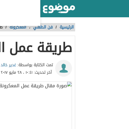
أكبر موقع عربي بالعالم
الرئيسية
/
فن الطهي
،
المعكرونة
/
طر
طريقة عمل ال
غدير خالد
تمت الكتابة بواسطة:
آخر تحديث:
١٠:٤١ ، ٢٨ مايو ٢٠١٧