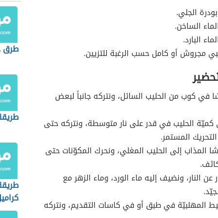
درة الجلي.
ماء الساخن.
اء البارد.
طرق ح
ي مجروش أو كامل حسب الرغبة للتزيين.
تحضير
شا في كوب من الحليب السائل، ونتركه جانباً لبعض
طريقة
كميّة الحليب في قدر على نار متوسطة، ونتركه حتى
لتحريك المستمر.
ا المذاب إلى الحليب المغلي، ونحرك المكوّنات حتى
اثف.
 عن النار، ونضيف إليه ماء الورد، وماء الزهر مع
طريقة
يّد.
كراميل
 المهلبيّة في طبق أو في كاسات التقديم، ونتركه