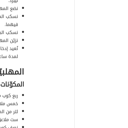
ليبرد.
نضع المهل
نسكب الما
فيهما.
نسكب الجي
نزيّن الم
نُعيد إدخا
لمدة ساعة
المهلبي
المكوّنات
ربع كوب م
خمس ملاعق
لتر من الم
ست ملاعق 
نصف كوب 