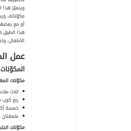
ويتميّز هذا 
مكوّناته، وي
أو مع بعضهما
هذا الطبق في
الأطفال، ول
عمل الم
المكوّنات
مكوّنات المهل
ثلاث ملاع
ربع كوب م
خمسة أكوا
ملعقتان ص
مكوّنات الجل