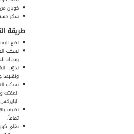
كوبان من 
سكر حسب 
طريقة ال
نضع البس
نسكب الحل
ونحرك الم
نذوّب الن
ونقلبها ج
نسكب القل
المفتت و
البايركس.
نضيف باقي
تماماً.
نغلي كوبي