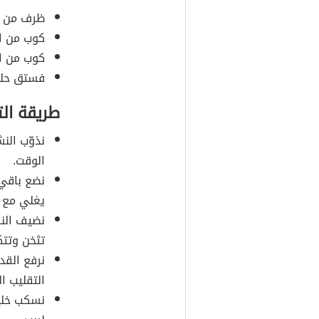
ظرف من بو
كوب من ال
كوب من الم
فستق حلب
طريقة ال
نذوّب الن
الوقت.
نضع باقي 
يغلي مع ا
نضيف النش
تثخن وتتك
نرفع القدر
التقليب الج
نسكب خليط