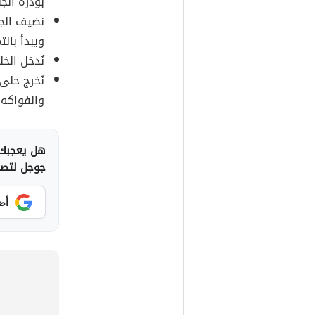
بودرة الج
نضيف الجل
ويبدأ بال
نُدخل الخ
نُخرج حلى 
والفواكه 
هل يعجبك 
جوجل لتصلك
أض