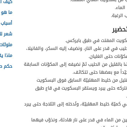
كيف أع
الماء.
ما هو ب
الرغبة.
أسباب 
تحضير
شعر لل
كويت المفتت في طبق بايركس.
ملوثات
يب في قدر على النار، ونضيف إليه السكر، والفانيلا،
ماذا يق
كوّنات حتى الغليان.
شا بالقليل من الحليب ثمّ نضيفه إلى المكوّنات السابقة
حكم صل
يّداً مع بعضها حتى تتكاثف.
يل من خليط المهلبيّة السابق فوق البسكويت
نتركه حتى يبرد ويستقر البسكويت في قاع طبق
 كميّة خليط المهلبيّة، ونُدخله إلى الثلاجة حتى يبرد
ن من الماء في قدر على نار هادئة، ونذوّب فيهما