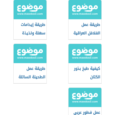
طريقة عمل
طريقة إيدامات
الفلافل العراقية
سهلة ولذيذة
كيفية طبخ بذور
طريقة عمل
الكتان
الطحينة السائلة
للفلافل
عمل فطور عربي