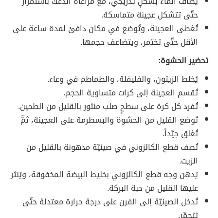
يُضاف الماء بشكلٍ تدريجي، مع مراعاة الدعك باستمرار
حتّى تتشكل عجينة متماسكة.
تُغطى العجينة، وتُوضع في مكان دافئ لمدة ساعة على
الأقل حتّى تختمر، ويتضاعف حجمها.
تحضير الحشوة:
يُخلط الزيتون، والفليفلة، والطماطم في وعاء.
تُقسم العجينة إلى كرات متساوية الحجم.
تُفرد كل كرة على سطحٍ صلب منثور بالقليل من الطحين.
تُوضع القليل من الحشوة والبسطرمة على العجينة، ثمّّ
تُغلق جيّداً.
تُصف قطع الكالزوني في صينيّة مدهونة بالقليل من
الزيت.
يُدهن وجه قطع الكالزوني بخليط البيضة المخفوقة، ويُنثر
عليها القليل من حبة البركة.
تُدخل الصينيّة إلى الفرن على درجة حرارة معتدلة حتّى
تتحمّر.