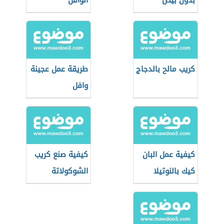
بدون بيض
الوافل
كريب مالح بالدجاج
طريقة عمل عجينة
وافل
كيفية عمل البان
كيفية صنع كريب
كيك بالنوتيلا
الشوكولاتة