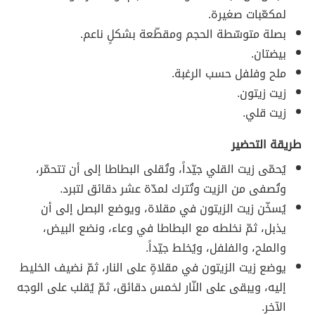
لمكعّبات صغيرة.
بصلة متوسّطة الحجم ومقطّعة بشكلٍ ناعم.
بيضتان.
ملح وفلفل حسب الرغبة.
زيت زيتون.
زيت قلي.
طريقة التحضير
يُحمّى زيت القلي جيّداً، وتُقلى البطاطا إلى أن تتحمّر،
وتُصفى من الزيت وتُترك لمدّة عشر دقائق لتبرد.
يُسخّن زيت الزيتون في مقلاة، ويوضع البصل إلى أن
يذبل، ثمّ نخلطه مع البطاطا في وعاء، ونضع البيض،
والملح، والفلفل، ويُخلط جيّداً.
يوضع زيت الزيتون في مقلاةٍ على النار، ثمّ نضيف الخليط
إليه، ويبقى على النّار لخمس دقائق، ثمّ يُقلب على الوجه
الآخر.