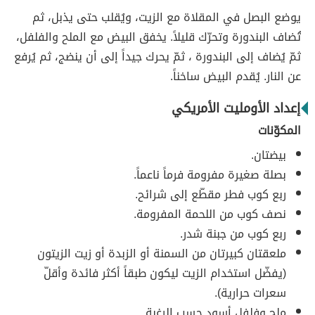
يوضع البصل في المقلاة مع الزيت، ويُقلب حتى يذبل، ثم
تُضاف البندورة وتحرّك قليلاً. يخفق البيض مع الملح والفلفل،
ثمّ يُضاف إلى البندورة ، ثمّ يحرك جيداً إلى أن ينضج، ثم يُرفع
عن النار. يُقدم البيض ساخناً.
إعداد الأومليت الأمريكي
المكوّنات
بيضتان.
بصلة صغيرة مفرومة فرماً ناعماً.
ربع كوب فطر مقطّع إلى شرائح.
نصف كوب من اللحمة المفرومة.
ربع كوب من جبنة شدر.
ملعقتان كبيرتان من السمنة أو الزبدة أو زيت الزيتون
(يفضّل استخدام الزيت ليكون طبقاً أكثر فائدة وأقلّ
سعرات حرارية).
ملح وفلفل أسود حسب الرغبة