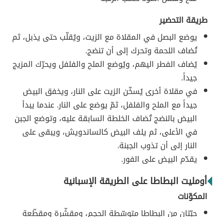
طريقة التحضير
يوضع البصل في المقلاة مع الزيت، ويُقلّب حتى يذبل، ثم
تُضاف اللحمة وتحرك إلى أن تنضج.
يُضاف الفطر اليهم، ويُوضع الملح والفلفل ويحرّك المزيج
جيداً.
في مقلاة أخرى يُسخّن الزيت على النار، ويخفق البيض
جيداً مع الملح والفلفل، ثمّ يوضع على النار. عندما يبدأ
البيض بالنضج تُضاف الخلطة السابقة عليه، وتوضع الجبن
في الأعلى، ثم يلف البيض كالساندويش، ويبقى على
النار إلى أن تذوب الجبنة.
يقدّم البيض على الفور.
أومليت البطاطا على الطريقة الإسبانية
المكوّنات
حبّتان من البطاطا متوسّطة الحجم، ومقشّرة ومقطّعة