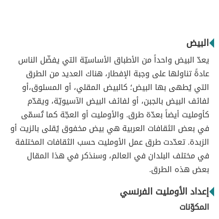
البيض
يعدّ البيض واحداً من الأطباق الأساسيّة التي يفضّل الناس
عادةً تناولها على وجبة الإفطار، هناك العديد من الطرق
التي يُطهى بها البيض؛ كالبيض المقلي، أو المسلوق،أو
لفائف البيض بالجبن، أو لفائف البيض الآسيويّة، ويقدّم
كأومليت أيضاً بعدّة طرق. والأومليت أو العجّة كما تُسمّى
في بعض الثقافات العربية هي بيض مخفوق يُقلى بالزيت أو
الزبدة. تعدّدت طرق عمل الأومليت حسب الثقافات المختلفة
في مختلف البلدان في العالم، وسنذكر في هذا المقال
بعض هذه الطرق.
إعداد الأومليت الفرنسي
المكوّنات