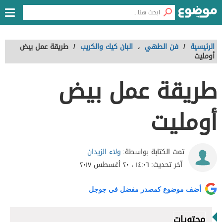
الرئيسية
/
فن الطهي
،
البان كيك والكريب
/
طريقة عمل بيض
أومليت
طريقة عمل بيض
أومليت
ولاء الزيدان
تمت الكتابة بواسطة:
آخر تحديث:
١٤:٠٦ ، ٢٠ أغسطس ٢٠١٧
أضف موضوع كمصدر مفضل في جوجل
محتويات