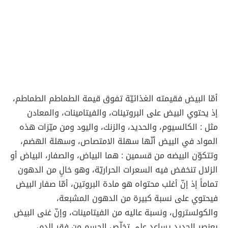
أمّا البيض فقيمته الغذائيّة تفوق قيمة الطماطم الطماطم،
إذ يحتوي البيض على البروتينات، والفيتامينات، والمعادن
مثل : الكالسيوم، والحديد، والزنك، واليود ومن ميّزات هذه
المواد في البيض أنّها سهلة الامتصاص، وسهلة الهضم،
وتتكوّن البيضه من قسمين : هما البياض، والصفار، البياض أو
الزلال تنخفض فيه السعرات الحراريّة، وهو خالٍ من الدهون
تماماً إذ إنّ أغلب محتواه هو مادة البروتين، أمّا صفار البيض
فيحتوي على نسبة كبيرة من الدهون المشبعة،
والكولسترول، ونسبة عاليه من الفيتامينات، وإنّ غنى البيض
بعنصر الحديد يساعد على تخلّص الجسم من فقر الدم،