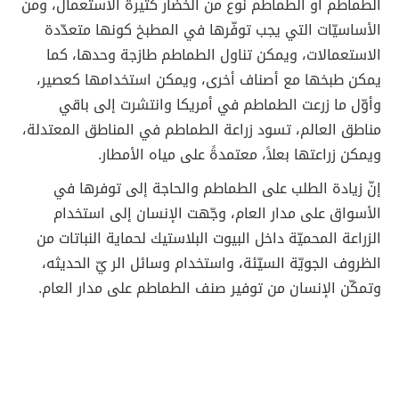
الطماطم أو الطماطم نوع من الخضار كثيرة الاستعمال، ومن
الأساسيّات التي يجب توفّرها في المطبخ كونها متعدّدة
الاستعمالات، ويمكن تناول الطماطم طازجة وحدها، كما
يمكن طبخها مع أصناف أخرى، ويمكن استخدامها كعصير،
وأوّل ما زرعت الطماطم في أمريكا وانتشرت إلى باقي
مناطق العالم، تسود زراعة الطماطم في المناطق المعتدلة،
ويمكن زراعتها بعلاً، معتمدةً على مياه الأمطار.
إنّ زيادة الطلب على الطماطم والحاجة إلى توفرها في
الأسواق على مدار العام، وجّهت الإنسان إلى استخدام
الزراعة المحميّة داخل البيوت البلاستيك لحماية النباتات من
الظروف الجويّة السيّئة، واستخدام وسائل الر يّ الحديثه،
وتمكّن الإنسان من توفير صنف الطماطم على مدار العام.