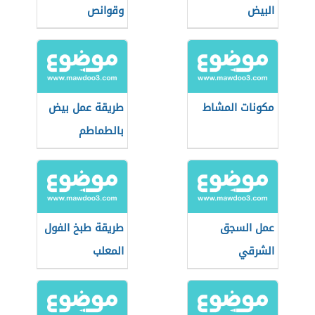
البيض
وقوانص
مكونات المشاط
طريقة عمل بيض
بالطماطم
عمل السجق
طريقة طبخ الفول
الشرقي
المعلب