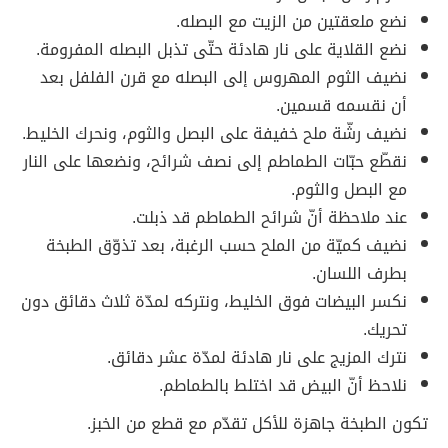
نضع ملعقتين من الزيت مع البصله.
نضع القلاية على نار هادئة حتّى تذبل البصله المفرومة.
نضيف الثوم المهروس إلى البصله مع قرن الفلفل بعد
أن نقسمه قسمين.
نضيف رشّة ملح خفيفة على البصل والثوم، ونحرك الخليط.
نقطّع حبّات الطماطم إلى نصف شرائح، ونضعها على النار
مع البصل والثوم.
عند ملاحظة أنّ شرائح الطماطم قد ذبلت.
نضيف كميّة من الملح حسب الرغبة، بعد تذوّق الطبخة
بطرف اللسان.
نكسر البيضات فوق الخليط، ونتركه لمدّة ثلاث دقائق دون
تحريك.
نترك المزيج على نار هادئة لمدّة عشر دقائق.
نلاحظ أنّ البيض قد اختلط بالطماطم.
تكون الطبخة جاهزة للأكل تقدّم مع قطع من الخبز.