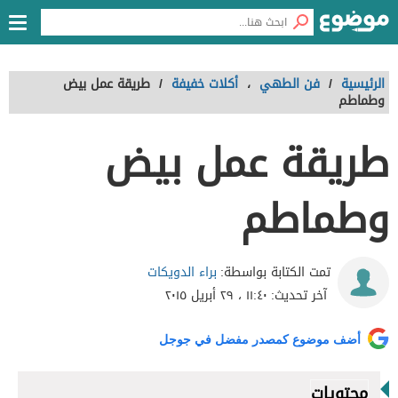
الرئيسية
/
فن الطهي
،
أكلات خفيفة
/
طريقة عمل بيض
وطماطم
طريقة عمل بيض
وطماطم
براء الدويكات
تمت الكتابة بواسطة:
آخر تحديث:
١١:٤٠ ، ٢٩ أبريل ٢٠١٥
أضف موضوع كمصدر مفضل في جوجل
محتويات