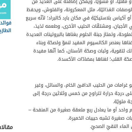
أو مقليّا، أو مشويّاً، ويمكن إضافته على العديد من
لوصفات الغذائيّة، مثل المعكرونة، والفتوش، ويحفظ
و أكياس بلاستيكيّة في مكان بارد كالبراد؛ لأنّه سريع
فوائد 
الأجبان، ومشتقّات الحليب الأخرى، وطعمه لذيذ،
الطازج
لوحة، وتمتاز جبنة الحلوم بغناها بالبروتينات العديدة
ناها بعنصر الكالسيوم المفيد لنموّ ولصحّة وبناء
ك لتقوية، وثبات وصحّة الأسنان، كما أنّها مفيدة
صحّة القلب؛ لغناها بمضادّات الأكسدة.
 غرامات من الحليب الدافئ الخام، والسائل، وغير
لى درجة حرارة تتراوح من خمس وثلاثين درجة إلى
ة مئويّة.
م واحد أو ما يعادل ربع ملعقة صغيرة من المنفحة –
ت صغيرة تشبه حبيبات الخميرة.
 الماء النقيّ الصحيّ.
مقالا