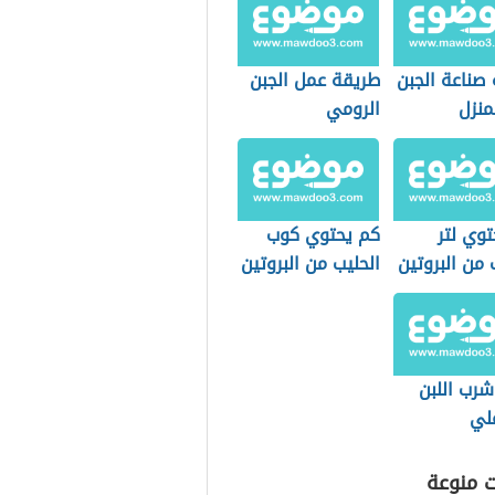
صناعة الجبن
طريقة عمل الجبن
منزل
الرومي
وي لتر
كم يحتوي كوب
 من البروتين
الحليب من البروتين
شرب اللبن
لي
ت منوعة