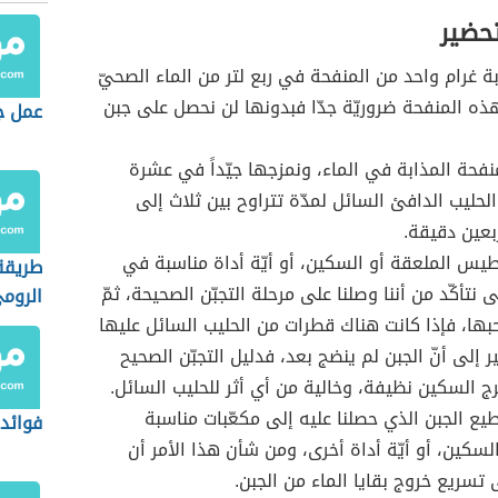
تحضير
بة غرام واحد من المنفحة في ربع لتر من الماء الصحيّ
هذه المنفحة ضروريّة جدّا فبدونها لن نحصل على جبن
عمل جب
فحة المذابة في الماء، ونمزجها جيّداً في عشرة
الحليب الدافئ السائل لمدّة تتراوح بين ثلاث إلى
عين دقيقة.
يس الملعقة أو السكين، أو أيّة أداة مناسبة في
طريقة
ى نتأكّد من أننا وصلنا على مرحلة التجبّن الصحيحة، ثمّ
الروم
ها، فإذا كانت هناك قطرات من الحليب السائل عليها
 إلى أنّ الجبن لم ينضج بعد، فدليل التجبّن الصحيح
ج السكين نظيفة، وخالية من أي أثر للحليب السائل.
يع الجبن الذي حصلنا عليه إلى مكعّبات مناسبة
فوائد 
سكين، أو أيّة أداة أخرى، ومن شأن هذا الأمر أن
تسريع خروج بقايا الماء من الجبن.