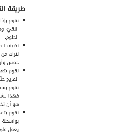
طريقة ال
نقوم بإذا
النقيّ، و
الحلوم.
نضيف المن
لترات من 
خمس وأرب
نقوم بتغط
المزيج حتّ
نقوم بسحب
فهذا يشير
هو أن تخر
نقوم بتقط
بواسطة ال
يعمل على 