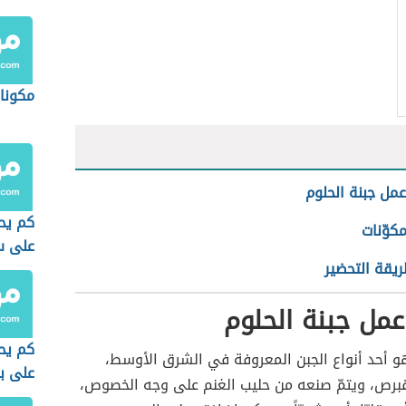
مكونات
مل جبنة الحلوم
كم يح
مكوّنات
على س
يقة التحضير
مل جبنة الحلوم
كم يح
و أحد أنواع الجبن المعروفة في الشرق الأوسط،
على ب
برص، ويتمّ صنعه من حليب الغنم على وجه الخصوص،