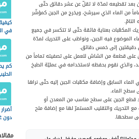
ن بعد تقطيعه لمدّة لا تقلّ عن عشر دقائق حتّى
ماً من الماء الذي سيرشح، ويخرج من الجبن كمؤشّر
لتامّ.
كيفية 
يك المكعّبات بعناية فائقة حتّى لا تتكسر في جميع
في ال
عاء الموضوع فيه الجبن، ونواظب على التحريك لمدّة
ن دقيقتين إلى خمس دقائق.
ن على قطعة من الشاش للعمل على تصفيته تماماً من
ائد، والذي نقوم بحفظه لاستخدامه في عمليّة الطبخ
كم يحت
الحليب
 الماء السابق وإضافة مكعّبات الجبن إليه حتّى نراها
 سطح الماء.
د قطع الجبن على سطح مناسب من المعدن أو
 مع التحريك والتقليب المستمرّ لها مع إضافة ملح
أضرار 
لى سطحها.
دون غ
مقالا