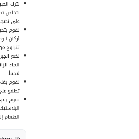
نترك الجب
نتخلص تما
على نضجه ا
نقوم بتحر
أركان الو
تتراوح م
نضع الجب
الماء الز
لاحقاً.
نقوم بغلي
تطفو على
نقوم بفر
البلاستيك
الطعام إ