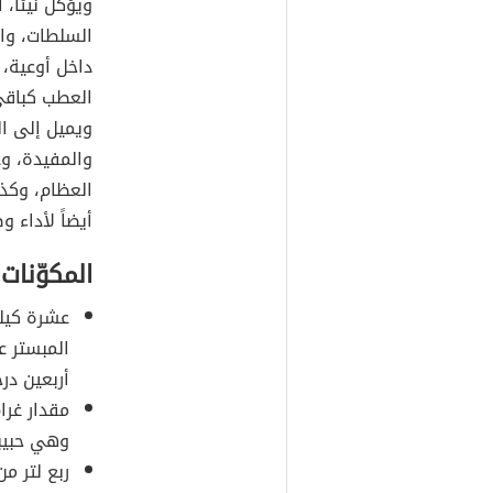
ويؤكل نيئاً، 
السلطات، وا
داخل أوعية، أ
العطب كباقي 
ويميل إلى الم
والمفيدة، وغ
العظام، وكذل
أيضاً لأداء و
المكوّنات
عشرة كيلو
المبستر ع
أربعين درج
مقدار غرا
وهي حبيبا
ربع لتر من