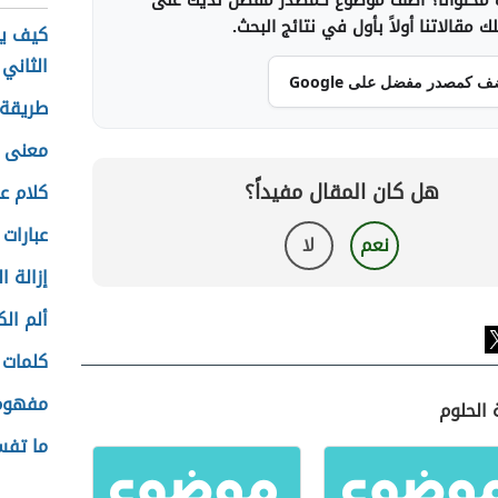
محتوانا؟ أضف موضوع كمصدر مفضل لديك على
 مقالاتنا أولاً بأول في نتائج البحث.
كيف يك
الثاني
ف كمصدر مفضل على Google
طريقة 
معنى ال
هل كان المقال مفيداً؟
كلام ع
عبارات
نعم
لا
إزالة 
ألم ال
كلمات 
مفهوم 
 الحلوم
ما تفس