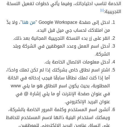
الخدمة تناسب احتياجاتك، وفيما يأتي خطوات تفعيل النسخة
التجريبية:
[٤]
ادخل إلى صفحة Google Workspace "
من هنا
"، ولا بدَّ
من امتلاكك لحساب جي ميل قبل البدء.
انقر على زر بدء النسخة التجريبية المجانية بعد ذلك.
أدخل اسم العمل وعدد الموظفين في الشركة وبلد
الشركة.
أدخل معلومات الاتصال الخاصة بك.
اشترِ اسم نطاق خاص بشركتك إذا لم تكن تملك واحدًا،
أما إذا كنت تملك نطاقًا سابقًا فيجب إدخاله في الخانة
المطلوبة، بحيث يكون اسم النطاق هو ما يلي www
في عنوان صفحة الإنترنت أو ما يلي إشارة @ في
عنوان البريد الإلكتروني.
أنشئ اسم المستخدم وكلمة المرور الخاصة بالشركة،
ويمكنك استخدام البنية ذاتها لاسم المستخدم لتحافظ
على اتساق عناوين البريد الإلكتروني للموظفين،