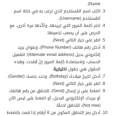
Name).
اكتب اسم المُستخدِم الذي ترغب به في خانة اسم
المُستخدِم (Username).
اختر كلمة المرور التي تريدها، وأكّدها مرة أخرى، مع
الحرص على أن يصعب تخمينها.
انقر على خيار التالي (Next).
أدخل رقم هاتف (Phone Number)، وعنوان بريد
إلكتروني بديل (Alternate email address)؛ لتفعيل
الحساب، ولاستعادة كلمة المرور إنْ فُقدت، وهذه
الحقول هي حقول
اختيارية
.
أدخل تاريخ ميلادك (Birthday)، وحدد جنسك (Gender).
انقر على خيار التالي (Next).
اضغط على زر إرسال (Send)، للتحقق من رقم هاتفك
أو بريدك الإلكتروني البديل، أو اضغط على ليس الآن
(Not now)، للتحقق لاحقًا.
أدخل رمز التحقق المكون من 6 أرقام إذا قمت بالضغط