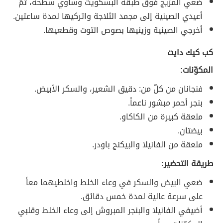
ضعي المزيج فوق طبقة البسكويت وساوي سطحه، ثمّ
أعيدي الصينية إلى مجمد الثلاجة واتركيها لمدة ساعتين.
أخرجي الصينية وزينيها بصوص التوت وقطعيها.
كب كيك دايت
المكوّنات:
فنجانان من كلّ من: دقيق الشعير، والسكر الأبيض.
بنجر أحمر مبشور ناعماً.
ملعقة كبيرة من الكاكاو.
بيضتان.
ملعقة من الفانيلا والبيكنج باودر.
طريقة التحضير:
ضعي البيض والسكر في وعاء الخلط واخلطيهما معاً
على سرعة عالية لمدة خمس دقائق.
أضيفي الفانيلا والبنجر المبروش إلى وعاء الخلط وقلبي