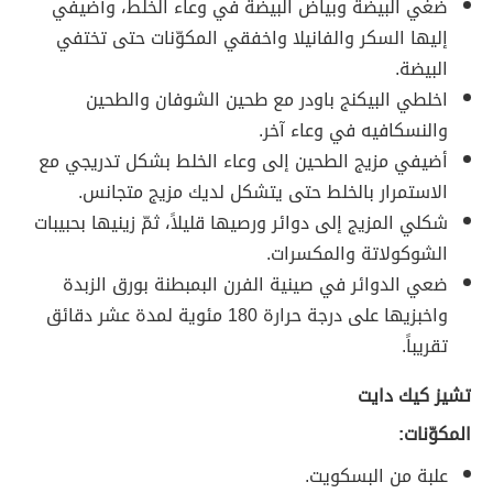
ضغي البيضة وبياض البيضة في وعاء الخلط، وأضيفي
إليها السكر والفانيلا واخفقي المكوّنات حتى تختفي
البيضة.
اخلطي البيكنج باودر مع طحين الشوفان والطحين
والنسكافيه في وعاء آخر.
أضيفي مزيج الطحين إلى وعاء الخلط بشكل تدريجي مع
الاستمرار بالخلط حتى يتشكل لديك مزيج متجانس.
شكلي المزيج إلى دوائر ورصيها قليلاً، ثمّ زينيها بحبيبات
الشوكولاتة والمكسرات.
ضعي الدوائر في صينية الفرن البمبطنة بورق الزبدة
واخبزيها على درجة حرارة 180 مئوية لمدة عشر دقائق
تقريباً.
تشيز كيك دايت
المكوّنات:
علبة من البسكويت.