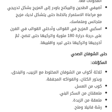
المكوّنات معاً.
أضيفي الطحين والبيكنج باودر إلى المزيج بشكل تدريجي
مع مراعاة الاستمرار بالخلط حتى يتشكل لديك مزيج
متجانس ومتماسك.
اسكبي المزيج في القوالب وأدخلي القوالب في الفرن
على درجة حرارة 180 مئوية واتركيها حتى تنضج، ثمّ
أخرجيها واتركيها حتى تبرد واقلبيها.
حلى الشوفان الصحي
المكوّنات:
ثلاثة أكواب من الشوفان المخلوط مع الزبيب، والبندق،
وبذور الكتان، والفواكه المجففة.
كوب من العسل.
ملعقتان من السكر البني.
ملعقة من الزبدة.
رشة فانيلا وملح.