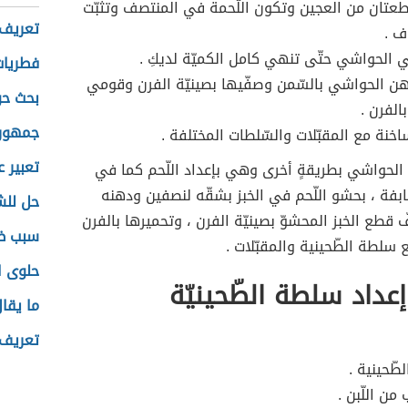
عتان من العجين وتكون اللّحمة في المنتصف وتثبّت
تعريف 
ف .
ي الحواشي حتّى تنهي كامل الكميّة لديكِ .
فطريات
 الحواشي بالسّمن وصفّيها بصينيّة الفرن وقومي
بحث حو
الفرن .
جمهوري
اخنة مع المقبّلات والسّلطات المختلفة .
تعبير 
 الحواشي بطريقةٍ أخرى وهي بإعداد اللّحم كما في
ّابفة ، بحشو اللّحم في الخبز بشقّه لنصفين ودهنه
حل للش
 قطع الخبز المحشوّ بصينيّة الفرن ، وتحميرها بالفرن
سبب ظ
سلطة الطّحينية والمقبّلات .
حلوى ا
عداد سلطة الطّحينيّة
ما يقا
تعريف 
طّحينية .
ن اللّبن .