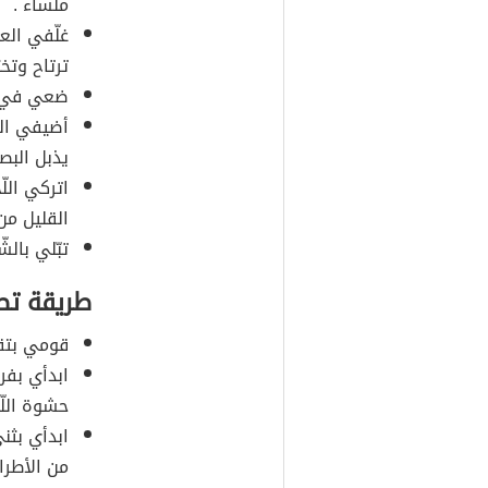
ملساء .
غلّفي الع
ترتاح وتخ
ضعي في قد
أضيفي الب
يذبل البص
اتركي الل
القليل من 
تبّلي بال
طريقة تط
قومي بتقط
ابدأي بفر
حشوة اللّ
ابدأي بثن
من الأطرا