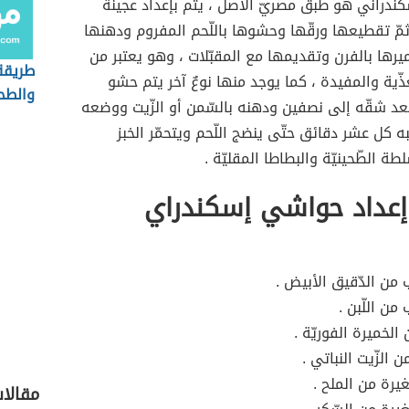
دراني هو طبقٌ مصريّ الأصل ، يتم بإعداد عجينة
مّ تقطيعها ورقّها وحشوها باللّحم المفروم ودهنها
يرها بالفرن وتقديمها مع المقبّلات ، وهو يعتبر من
طريقة
ذّية والمفيدة ، كما يوجد منها نوعٌ آخر يتم حشو
والطح
ز بعد شقّه إلى نصفين ودهنه بالسّمن أو الزّيت ووضعه
ه كل عشر دقائق حتّى ينضج اللّحم ويتحمّر الخبز
ة الطّحينيّة والبطاطا المقليّة .
إعداد حواشي إسكندراي
 من الدّقيق الأبيض .
ن اللّبن .
الخميرة الفوريّة .
 الزّيت النباتي .
رة من الملح .
مقالا