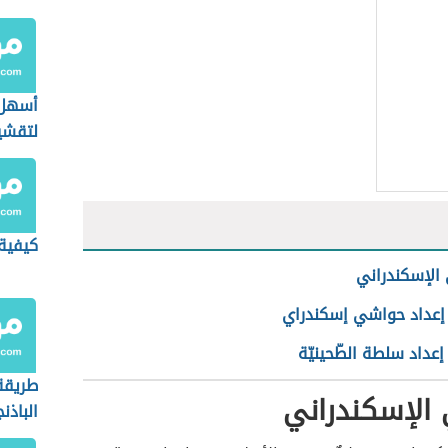
أسهل 
لتقشير
كيفية
الإسكندراني
إعداد حواشي إسكندراي
عداد سلطة الطّحينيّة
طريق
الإسكندراني
الباذن