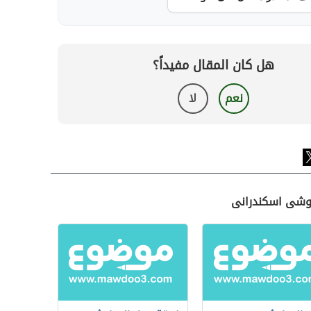
هل كان المقال مفيداً؟
نعم
لا
اوشى اسكندرانى