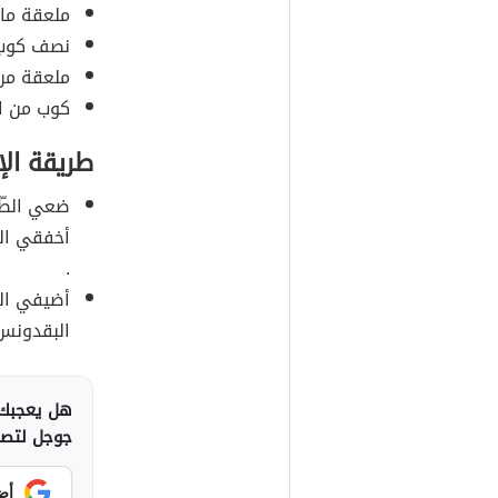
ملعقة مايو
نصف كوب م
ملعقة من 
كوب من ا
طريقة الإ
ضعي الطّح
أخفقي الم
.
أضيفي اللّ
البقدونس 
هل يعجبك 
جوجل لتصلك
أض