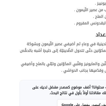
نييز .
ن عصير اللّيمون .
الملح .
لبقدونس المفروم .
عداد
ينية في وعاءٍ ثم أضيفي عصير اللّيمون وبشوكة
كوّنين حتّى تتحول الطّحينيّة إلى خليطٍ أشبه بالحمُّص
بن والمايونيز وقلّبي المكوّنين وتبّلي بالملح وأضيفي
وقدّميها بجانب الحواشي .
محتوانا؟ أضف موضوع كمصدر مفضل لديك على
 مقالاتنا أولاً بأول في نتائج البحث.
ف كمصدر مفضل على Google