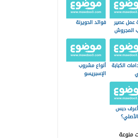
 عمل عصير
فوائد الحويرنة
ب المجروش
مات الكبابة
أنواع مشروب
ي
الإسبريسو
عرف دبس
الأصلي؟
ت منوعة