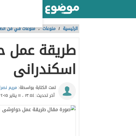
أكبر موقع عربي بالعالم
الرئيسية
/
منوعات
،
منوعات في فن ال
طريقة عمل 
اسكندرانى
مريم نصرا
تمت الكتابة بواسطة:
آخر تحديث:
١٣:٥٤ ، ١١ يناير ٢٠١٥