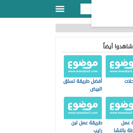
 شاهدوا أيضاً
لات
أفضل طريقة لسلق
البيض
 عمل
طريقة عمل لبن
ة بالنشا
رايب