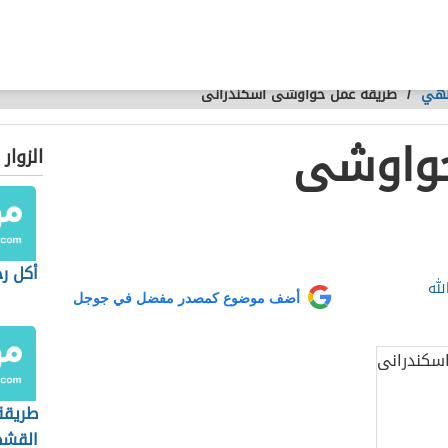
طهي
/
طريقة عمل حواوشى اسكندرانى
حواوشى
الزوار
أكل رح
لله
أضف موضوع كمصدر مفضل في جوجل
طريقة
القشط