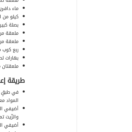
ملعقة صغي
ماء دافئ 
كيلو من ال
بصلة كبيرة
ملعقة من 
ملعقة من 
ربع كوب م
بهارات لح
ملعقتان م
طريقة إعد
في طبقٍ أ
المواد معا
أضيفي اللّ
والزّيت تما
أضيفي الما