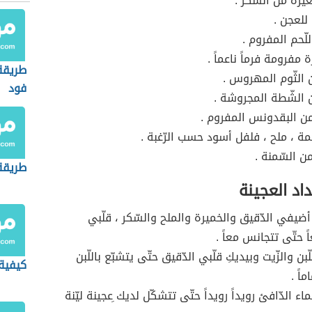
رة من السّكر .
للعجن .
لّحم المفروم .
 مفرومة فرماً ناعماً .
طريقة
الثّوم المهروس .
فود
الشّطة المجروشة .
ن البقدونس المفروم .
مة ، ملح ، فلفل أسود حسب الرّغبة .
ن السّمنة .
طريقة
اد العجينة
ضيفي الدّقيق والخميرة والملح والسّكر ، قلّبي
ً حتّى تتجانس معاً .
بن والزّيت وبيديكِ قلّبي الدّقيق حتّى يتشبّع باللّبن
كيفية 
ماً .
ء الدّافئ رويداً رويداً حتّى تتشكّل لديك ِعجينة ليّنة