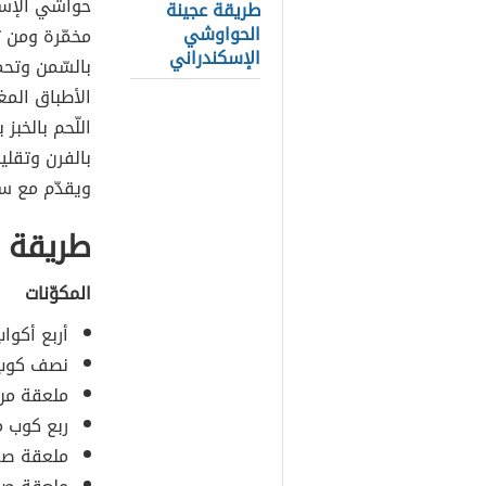
حواشي الإسكن
طريقة عجينة
الحواوشي
مخمّرة ومن ث
الإسكندراني
بالسّمن وتحم
الأطباق المغ
اللّحم بالخب
بالفرن وتقليب
ويقدّم مع سلط
طريقة 
المكوّنات
أربع أكواب
نصف كوب م
ملعقة من 
ربع كوب من
ملعقة صغي