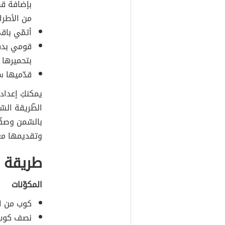
بإضافة قط
من الأطرا
أتمّي باق
قومي بدهن
بتحميرها ب
قدّميها س
يمكنكِ إعداد
الطّريقة الس
بالسّمن وصفّ
وتقديمها مع 
طريقة إ
المكوّنات
كوب من ال
نصف كوب م