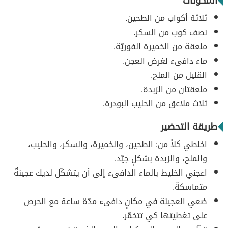
المكونات
ثلاثة أكواب من الطحين.
نصف كوب من السكر.
ملعقة من الخميرة الفوريّة.
ماء دافىء لغرض العجن.
القليل من الملح.
ملعقتان من الزبدة.
ثلاث ملاعق من الحليب البودرة.
طريقة التحضير
اخلطي كلاً من: الطحين، والخميرة، والسكر، والحليب،
والملح، والزبدة بشكلٍ جيّد.
اعجني الخليط بالماء الدافىء إلى أن يتشكّل لديك عجينةٌ
متماسكةٌ.
ضعي العجينة في مكانٍ دافىء مدّة ساعة مع الحرص
على تغطيتها كي تتخمّر.