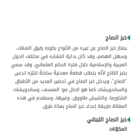
خبز الصاج
يمتاز خبز الصاج عن غيره من الأنواع بكونه رقيق السُمْك،
وسهل الهضم، وقد كان بداية انتشاره في مختلف الدول
العربية والإسلامية خلال فترة الحكم العثمانيّ، وقد سمي
بخبز الصّاج لأنّه يتطلب قطعةً معدنيةً ساخنةً لخَبْزه تدعى
"الصاج"، ويدخل خبز الصاج في تحضير العديد من الأطباق
والساندويشات كما هو الحال مع: المنسف، وساندويشات
الشاورما، والشيش طاووق، وغيرها، وسنقدم في هذه
المقالة طريقة إعداد خبز الصاج بعدّة طرق.
خبز الصاج اللبناني
المكوّنات