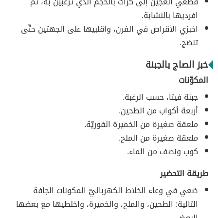
قطّعي العجين إلى كرات بالحجم الذي ترغبين به، ثم
افرديها بالنشابة.
اخبزي الأقراص في الفرن، واقلبيها على الجهتين حتّى
تنضج.
خبز الصاج بالجبنة
المكوّنات
جبنة فيتا، حسب الرغبة.
أربعة أكواب من الطحين.
ملعقة صغيرة من الخميرة الفوريّة.
ملعقة صغيرة من الملح.
كوب ونصف من الماء.
طريقة التحضير
ضعي في وعاء الخلاط الكهربائيّ المكونات الجافة
التالية: الطحين، والملح، والخميرة، واخلطيها مع بعضها
البعض.