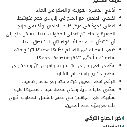
طريقة التحضير
أذيبي الخميرة الفورية، والسكر في الماء.
اخلطي الطحين، مع الملح في إناءٍ ذي حجم متوسّط.
اعملي فجوةً في مركز خليط الطحين، وأضيفي مزيج
الخميرة والماء، ثم اعجني المكونات بيديك بشكلٍ جيّدٍ إلى
أن يتشكّل لديك عجينةٌ بقوامٍ ليّنٍ، لا تلتصق بيديك.
ضعي العجينة في إناء، ثم غطّيها ودعيها لترتاح مدّة
ساعة تقريباً حتّى تتخمّر ويتضاعف حجمها.
قطّعي العجينة إلى عشر كرات، وافردي كلّ واحدة إلى
قطعةٍ دائريةٍ باستخدام النشابة.
اتركي قطع العجين لترتاح مدّة ربع ساعة إضافية.
سخّني صاجاً دائرياً، وخذي قطعة عجين، وضعيها عليه
وقلّبيها على الجهتين كي تنضج بالشكل المطلوب، كرّري
ذلك مع بقيّة قطع العجين.
خبز الصاج التركي