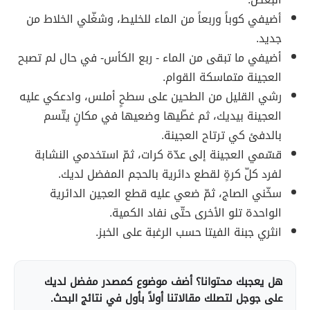
أضيفي كوباً وربعاً من الماء للخليط، وشغّلي الخلاط من
جديد.
أضيفي ما تبقى من الماء - ربع الكأس- في حال لم تصبح
العجينة متماسكة القوام.
رشي القليل من الطحين على سطحٍ أملس، وادعكي عليه
العجينة بيديك، ثم غطّيها وضعيها في مكانٍ يتّسم
بالدفئ كي ترتاح العجينة.
قسّمي العجينة إلى عدّة كرات، ثمّ استخدمي النشابة
لفرد كلّ كرةٍ لقطع دائرية بالحجم المفضل لديك.
سخّني الصاج، ثمّ ضعي عليه قطع العجين الدائرية
الواحدة تلو الأخرى حتّى نفاد الكمية.
انثري جبنة الفيتا حسب الرغبة على الخبز.
هل يعجبك محتوانا؟ أضف موضوع كمصدر مفضل لديك
على جوجل لتصلك مقالاتنا أولاً بأول في نتائج البحث.