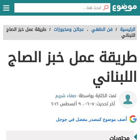
الرئيسية
/
فن الطهي
،
عجائن ومخبوزات
/
طريقة عمل خبز الصاج
اللبناني
طريقة عمل خبز الصاج
اللبناني
صفاء شريم
تمت الكتابة بواسطة:
آخر تحديث:
٠٦:٠٧ ، ٩ أغسطس ٢٠١٦
أضف موضوع كمصدر مفضل في جوجل
محتويات