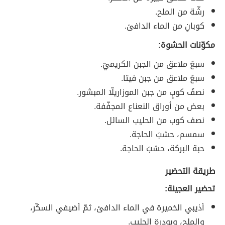
رشّة من الملح.
كوبانِ من الماء الدافئ.
مكوّنات الحشوة:
سبعُ ملاعق من الجبن الكريميّ.
سبعُ ملاعق من جبن فيتا.
نصفُ كوبٍ من جبن الموزاريلّا المبشور.
بعض من أوراق النعناع المجفّفة.
نصف كوب من الحليب السائل.
سمسم، حسْبَ الحاجة.
حبة البركة، حسْبَ الحاجة.
طريقة التحضير
تحضير العجينة:
أذيبي الخميرة في الماء الدافئ، ثمّ أضيفي السكّر،
والملح، وبودرة الحليب.