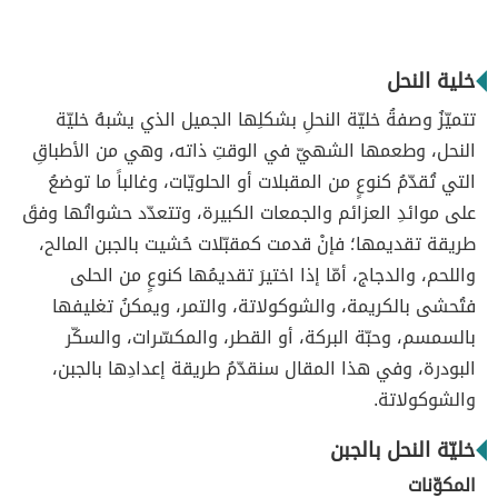
خلية النحل
تتميّزُ وصفةُ خليّة النحلِ بشكلِها الجميل الذي يشبهُ خليّة
النحل، وطعمها الشهيّ في الوقتِ ذاته، وهي من الأطباقِ
التي تُقدّمُ كنوعٍ من المقبلات أو الحلويّات، وغالباً ما توضعُ
على موائدِ العزائم والجمعات الكبيرة، وتتعدّد حشواتُها وفقَ
طريقة تقديمها؛ فإنْ قدمت كمقبّلات حُشيت بالجبن المالح،
واللحم، والدجاج، أمّا إذا اختيرَ تقديمُها كنوعٍ من الحلى
فتُحشى بالكريمة، والشوكولاتة، والتمر، ويمكنُ تغليفها
بالسمسم، وحبّة البركة، أو القطر، والمكسّرات، والسكّر
البودرة، وفي هذا المقال سنقدّمُ طريقة إعدادِها بالجبن،
والشوكولاتة.
خليّة النحل بالجبن
المكوّنات