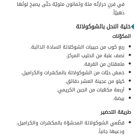
في فرنٍ حرارتُه مئة وثمانون مئويّة حتّى يصبحَ لونُها
ذهبيّاً.
خلية النحل بالشوكولاتة
المكوّنات
ربع كوب من حبيبات الشوكلاتة السادة الذائبة.
نصف علبة من الحليب المركز.
ملعقتان من القرفة.
خمسُ حبّات من الشوكولاتة بالمكسّرات والكراميل.
كيلو من عجينة العشر دقائق.
أربعة مكعّبات من الجبن الكريمي.
بيضة.
طريقة التحضير
قطّعي الشوكولاتة المحشوّة بالمكسّرات والكراميل،
ودعيها جانباً.