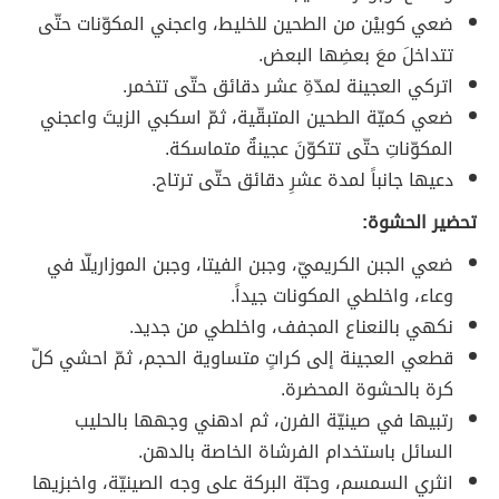
ضعي كوبيْن من الطحين للخليط، واعجني المكوّنات حتّى
تتداخلَ معَ بعضِها البعض.
اتركي العجينة لمدّةِ عشر دقائق حتّى تتخمر.
ضعي كميّة الطحين المتبقّية، ثمّ اسكبي الزيتَ واعجني
المكوّناتِ حتّى تتكوّنَ عجينةٌ متماسكة.
دعيها جانباً لمدة عشرِ دقائق حتّى ترتاح.
تحضير الحشوة:
ضعي الجبن الكريميّ، وجبن الفيتا، وجبن الموزاريلّا في
وعاء، واخلطي المكونات جيداً.
نكهي بالنعناع المجفف، واخلطي من جديد.
قطعي العجينة إلى كراتٍ متساوية الحجم، ثمّ احشي كلّ
كرة بالحشوة المحضرة.
رتبيها في صينيّة الفرن، ثم ادهني وجهها بالحليب
السائل باستخدام الفرشاة الخاصة بالدهن.
انثري السمسم، وحبّة البركة على وجه الصينيّة، واخبزيها