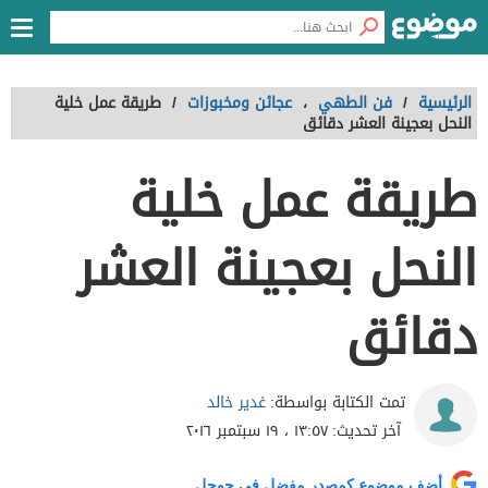
الرئيسية
/
فن الطهي
،
عجائن ومخبوزات
/
طريقة عمل خلية
النحل بعجينة العشر دقائق
طريقة عمل خلية
النحل بعجينة العشر
دقائق
غدير خالد
تمت الكتابة بواسطة:
آخر تحديث:
١٣:٥٧ ، ١٩ سبتمبر ٢٠١٦
أضف موضوع كمصدر مفضل في جوجل