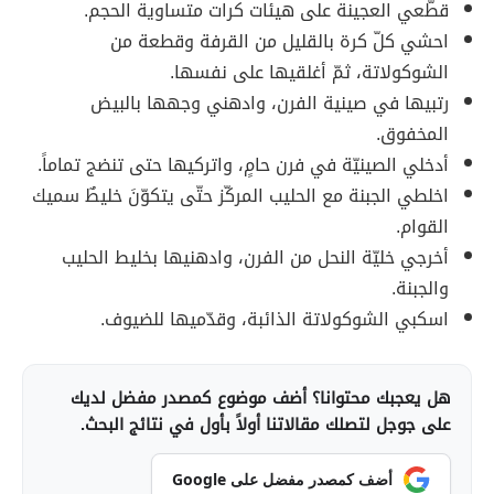
قطّعي العجينة على هيئات كرات متساوية الحجم.
احشي كلّ كرة بالقليل من القرفة وقطعة من
الشوكولاتة، ثمّ أغلقيها على نفسها.
رتبيها في صينية الفرن، وادهني وجهها بالبيض
المخفوق.
أدخلي الصينيّة في فرن حامٍ، واتركيها حتى تنضج تماماً.
اخلطي الجبنة مع الحليب المركّز حتّى يتكوّنَ خليطٌ سميك
القوام.
أخرجي خليّة النحل من الفرن، وادهنيها بخليط الحليب
والجبنة.
اسكبي الشوكولاتة الذائبة، وقدّميها للضيوف.
هل يعجبك محتوانا؟ أضف موضوع كمصدر مفضل لديك
على جوجل لتصلك مقالاتنا أولاً بأول في نتائج البحث.
أضف كمصدر مفضل على Google