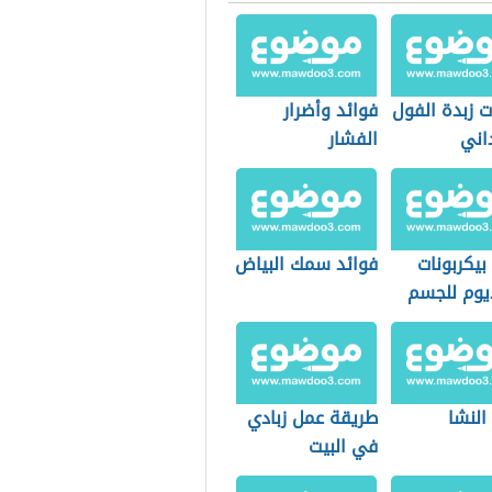
ت زبدة الفول
فوائد وأضرار
اني
الفشار
بيكربونات
فوائد سمك البياض
يوم للجسم
النشا
طريقة عمل زبادي
في البيت