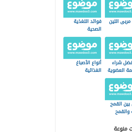
مربى التين
فوائد التغذية
الصحية
فضل شراء
أنواع الأصباغ
مة العضوية
الغذائية
التسوق؟
بين القمح
 والقمح
ت منوعة