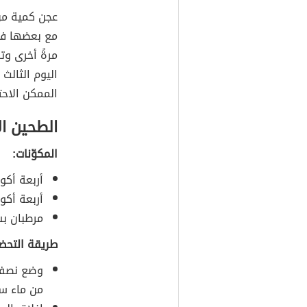
عجن كمية من 
مع بعضها في
مرةً أخرى وت
اليوم الثالث
الممكن الاحتف
الطحين ا
المكوّنات:
أربعة أكو
أربعة أكو
مرطبان بس
طريقة التحضي
وضع نصف 
من ماء سل