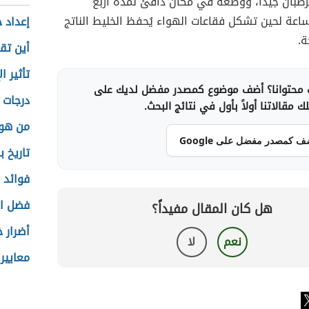
رطبان جيداً، ووضعه في مكان دافئ لمدة أربع
عة لحين تشكل فقاعات الهواء يُحفظ الخليط الناتج
إعداد 
ة.
أين تق
تأثير ا
محتوانا؟ أضف موضوع كمصدر مفضل لديك على
درجات ا
 مقالاتنا أولاً بأول في نتائج البحث.
من هو 
ف كمصدر مفضل على Google
تاريخ ب
فوائد 
فضل ال
هل كان المقال مفيداً؟
أضرار خ
نعم
لا
معايير 