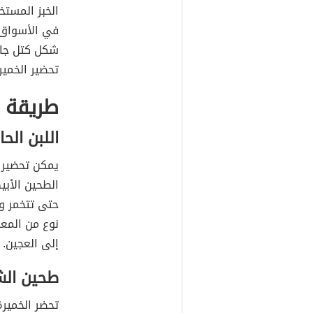
الخبز المستخ
في الأسواق 
شكل كتل جاف
تحضير الخمير
طريقة ع
اللبن الح
يمكن تحضير ا
الطحين الأبي
حتى تتخمر وي
نوع من المعج
إلى العجين.
طحين الشع
تحضر الخمير