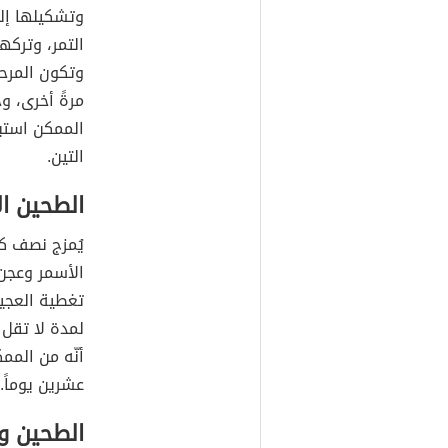
وتشكيلها إل
التمر، وتركه
وتكون المرحل
مرةً أخرى، و
الممكن استبد
التين.
الطحين ال
يُمزج نصف ك
الأسمر وعجن 
تغطية العجي
لمدة لا تقل 
أنّه من المم
عشرين يوماً.
الطحين وا