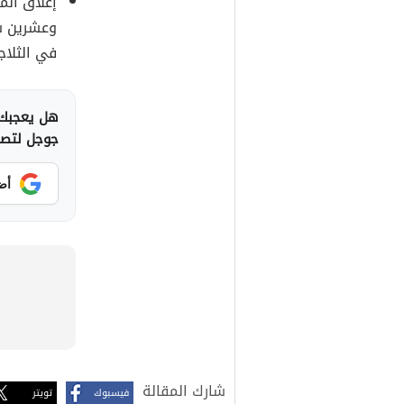
إغلاق الم
وعشرين سا
في الثلاج
هل يعجبك 
جوجل لتصلك
أض
شارك المقالة
فيسبوك
تويتر