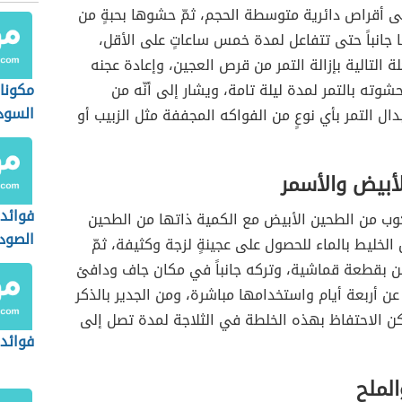
ى أقراص دائرية متوسطة الحجم، ثمّ حشوها بحبةٍ من
ا جانباً حتى تتفاعل لمدة خمس ساعاتٍ على الأقل،
ة التالية بإزالة التمر من قرص العجين، وإعادة عجنه
حشوته بالتمر لمدة ليلة تامة، ويشار إلى أنّه من
مكونا
السود
ال التمر بأي نوعٍ من الفواكه المجففة مثل الزبيب أو
أبيض والأسمر
فوائد 
وب من الطحين الأبيض مع الكمية ذاتها من الطحين
الصود
الخليط بالماء للحصول على عجينةٍ لزجة وكثيفة، ثمّ
ن بقطعة قماشية، وتركه جانباً في مكان جاف ودافئ
عن أربعة أيام واستخدامها مباشرة، ومن الجدير بالذكر
كن الاحتفاظ بهذه الخلطة في الثلاجة لمدة تصل إلى
فوائد 
لملح