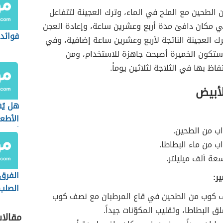
الطحين مع الملح في الماء، وترك العجينة لتتفاعل
 مكان دافئ مدة أربع وعشرين ساعة، وإعادة العجن
فوائد 
رك العجينة الناتجة لأربع وعشرين ساعة إضافية، وفي
 ستكون الخميرة أصبحت جاهزة للاستخدام، ومن
اظ بها في الثلاجة لثلاثين يوماً.
لأبيض
هل يُ
الأطع
اب من الطحين.
أثناء 
اب من ماء البطاطا.
عة ألف ميليلتر.
الفرق 
ر:
الصلب
كوب من الطحين في قاع المرطبان مع نصف كوب
الطري
ق البطاطا، وتقليب المكوّنات جيداً.
مقالا