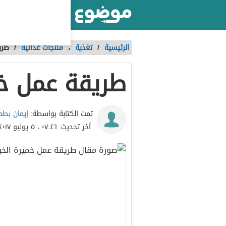
أكبر موقع عربي بالعالم
الرئيسية
/
تغذية
،
منتجات غذائية
/
طري
طريقة عمل خم
إيمان بطم
تمت الكتابة بواسطة:
آخر تحديث:
٠٧:٤٦ ، ٥ يوليو ٢٠١٧