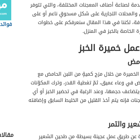
دمة لصناعة أصناف المعجنات المختلفة، والتي تتوفر
والمحلات التجارية على شكل مسحوقٍ ناعم أو على
ة، لكننا في هذا المقال سنعرفكم على خطوات
فوائد
ة الخاصة بالخبز في المنزل.
مل خميرة الخبز
امض
لخميرة من خلال مزج كميةٍ من اللبن الحامض مع
ض في وعاء عميق، ثمّ تغطية القدر، وترك المكوّنات
تضاعف حجمها، وعند الرغبة في تحضير الخبز أو أي
نات فإنه يتم أخذ القليل من الخليط السابق وإضافته
ير والتمر
مقالا
ة عن طريق عمل عجينة بسيطة من طحين الشعير