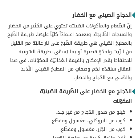
الدجاج الصيني مع الخضار
إنّ الطّعام والمأكولات الصّينيّة تحتوي على الكثير من الخضار
والمنتجات الطّازجة، وتعتمد اعتمادّاً كليّاً عليها، طريقة الطّبخ
بالمطبخ الصّيني هي طريقة الطّبخ على نار عاليّة مع القليل
من الزّيت ولمدّةٍ قصيرة أو بما يُسمّى بطريقة السّوتيه
للاحتفاظ بقدر الإمكان بالقيمة الغذائيّة للمكوّنات، في هذا
المقال سنقدّم لكم وصفاتٍ من المطبخ الصّيني اللّذيذ
والصّحي مع الدّجاج والخضار.
الدّجاج مع الخضار على الطّريقة الصّينيّة
المكوّنات
كيلو من صدور الدّجاج من غير جلد.
كوب من البروكلي، مغسول ومقطّع.
كوب من الجّزر، مغسول ومقطّع.
ثلاث ملاعق كبيرة من صلصة الصّويا.