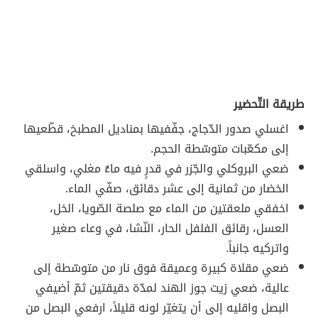
طريقة التّحضير
اغسلي صدور الدّجاج، جفّفيها بمناديل المطبخ، قطّعيها
إلى مكعّبات متوسّطة الحجم.
ضعي البروكلي والجّزر في قدرٍ فيه ماءٌ مغلي، واسلقي
الخضار من ثمانية إلى عشر دقائق، صفّي الماء.
اخفقي ملعقتين من الماء مع صلصة الصّويا، الخل،
العسل، رقائق الفلفل الحار، النّشا، في وعاء صغير
واتركيه جانباً.
ضعي مقلاة كبيرة وعميقة فوق نار من متوسّطة إلى
عالية، ضعي زيت جوز الهند لمدّة دقيقتين ثمّ أضيفي
البصل واقليه إلى أن يتغيّر لونه قليلاً، ارفعي البصل من