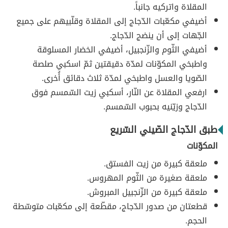
المقلاة واتركيه جانباً.
أضيفي مكعّبات الدّجاج إلى المقلاة وقلّبيهم على جميع
الجّهات إلى أن ينضج الدّجاج.
أضيفي الثّوم والزّنجبيل، أضيفي الخضار المسلوقة
واطبخي المكوّنات لمدّة دقيقتين ثمّ اسكبي صلصة
الصّويا والعسل واطبخي لمدّة ثلاث دقائق أُخرى.
ارفعي المقلاة عن النّار، أسكبي زيت السّمسم فوق
الدّجاج وزيّنيه بحبوب السّمسم.
طبق الدّجاج الصّيني السّريع
المكوّنات
ملعقة كبيرة من زيت الفستق.
ملعقة صغيرة من الثّوم المهروس.
ملعقة كبيرة من الزّنجبيل المبروش.
قطعتان من صدور الدّجاج، مقطّعة إلى مكعّبات متوسّطة
الحجم.