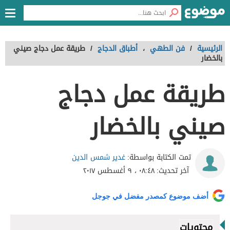
الرئيسية
/
فن الطهي
،
أطباق الدجاج
/
طريقة عمل دجاج صيني
بالخضار
طريقة عمل دجاج
صيني بالخضار
غدير شمس الدين
تمت الكتابة بواسطة:
آخر تحديث:
٠٨:٤٨ ، ٩ أغسطس ٢٠١٧
أضف موضوع كمصدر مفضل في جوجل
محتويات