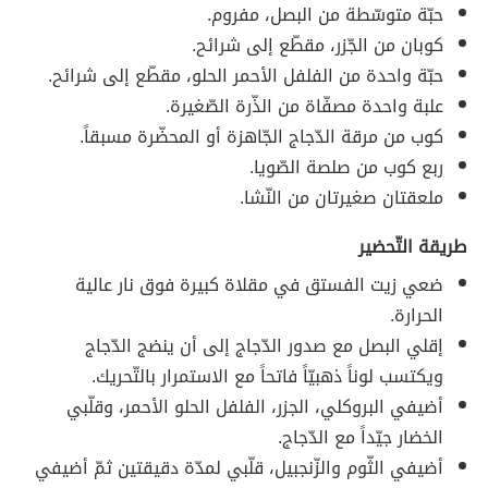
حبّة متوسّطة من البصل، مفروم.
كوبان من الجّزر، مقطّع إلى شرائح.
حبّة واحدة من الفلفل الأحمر الحلو، مقطّع إلى شرائح.
علبة واحدة مصفّاة من الذّرة الصّغيرة.
كوب من مرقة الدّجاج الجّاهزة أو المحضّرة مسبقاً.
ربع كوب من صلصة الصّويا.
ملعقتان صغيرتان من النّشا.
طريقة التّحضير
ضعي زيت الفستق في مقلاة كبيرة فوق نار عالية
الحرارة.
إقلي البصل مع صدور الدّجاج إلى أن ينضج الدّجاج
ويكتسب لوناً ذهبيّاً فاتحاً مع الاستمرار بالتّحريك.
أضيفي البروكلي، الجزر، الفلفل الحلو الأحمر، وقلّبي
الخضار جيّداً مع الدّجاج.
أضيفي الثّوم والزّنجبيل، قلّبي لمدّة دقيقتين ثمّ أضيفي