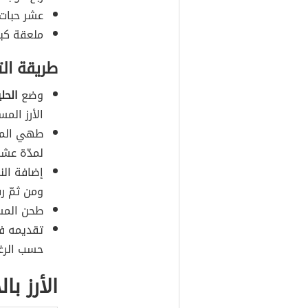
عشر حبات
ملعقة كبي
طريقة ال
وضع
الحل
الأرز المس
طهي المزي
لمدّة عشر
إضافة الن
ومن ثمّ رف
طحن المست
تقديمه في
حسب الرغب
الأرز با