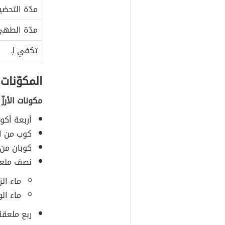
مدّة التحضي
مدّة الطه
تكفي لِـ
المكوّنات
مكونات الأرزّ 
أربعة أكو
كوب من ال
كوبان من
نصف ملعق
ماء الز
ماء الو
ربع ملعقة