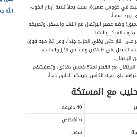
ط في كؤوس صغيرة، بحيث يملأ ثلاثة أرباع الكوب،
الله ج
يبرد تماماً.
يق؛ وضع عصير البرتقال مع النشا والسكر، وتحريكه
ى يذوب السكر والنشا.
 على النار حتى يغلي المزيج جيّداً، ومن ثمّ صبه فوق
حليب، لنحصل على طبقتين واحد من الأرز والحليب،
ن البرتقال.
البرتقال مع القطر لمدّة خمس دقائق، وتصفيتهم
 نثرهم على وجه الكأس، ويقدّم الطبق بارداً.
الحليب مع المستكة
ر
40 دقيقة
6 أشخاص
بة
سهل