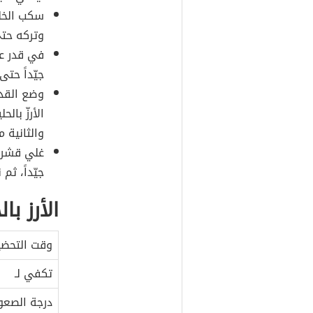
سكب الخلي
وتركه حتى 
في قدر عم
جيّداً حت
وضع القدر
الأرزّ بال
والثانية م
غلي قشر 
جيّداً، ثم
الأرز ب
وقت التحضي
تكفي لـ
درجة الصعو