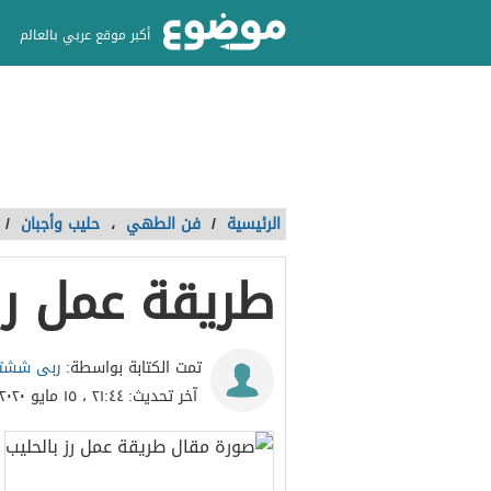
أكبر موقع عربي بالعالم
الرئيسية
/
فن الطهي
،
حليب وأجبان
/
طريقة عمل رز 
ربى ششت
تمت الكتابة بواسطة:
آخر تحديث:
٢١:٤٤ ، ١٥ مايو ٢٠٢٠