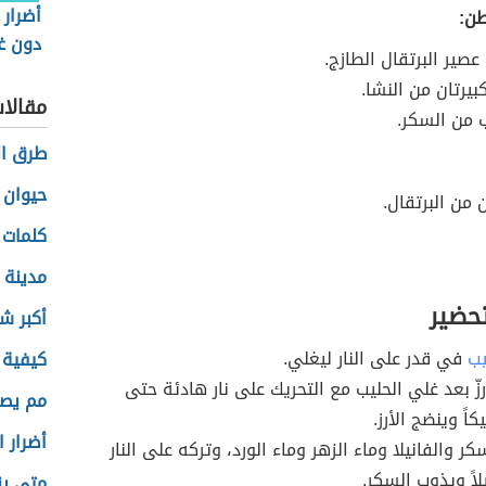
أضرار 
طن:
دون غ
عصير البرتقال الطازج.
بيرتان من النشا.
مقالا
من السكر.
طرق الز
حيوان 
 من البرتقال.
كلمات 
مدينة 
تحضير
أكبر ش
يب
في قدر على النار ليغلي.
كيفية ز
رزّ بعد غلي الحليب مع التحريك على نار هادئة حتى
مم يصن
ً وينضج الأرز.
أضرار ا
ر والفانيلا وماء الزهر وماء الورد، وتركه على النار
لاً ويذوب السكر.
متى ين