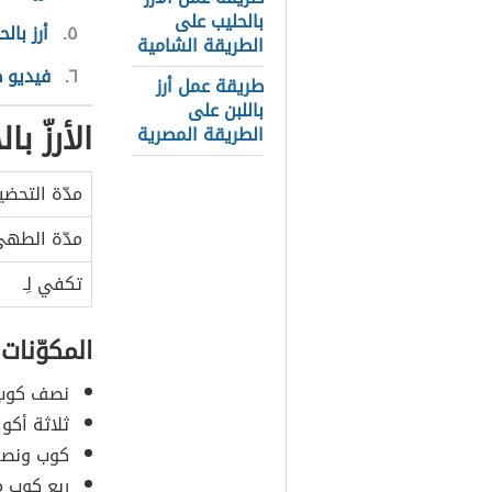
بالحليب على
٥
أرز بال
الطريقة الشامية
٦
فيديو ط
طريقة عمل أرز
باللبن على
الأرزّ با
الطريقة المصرية
مدّة التحضي
مدّة الطه
تكفي لِـ
المكوّنات
نصف كوب
ثلاثة أكو
كوب ونصف
ربع كوب م