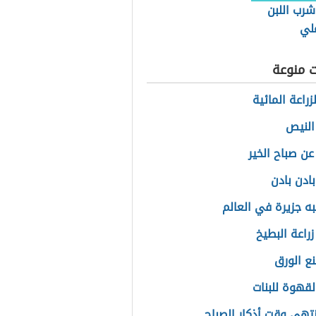
شرب اللبن
لي
ت منوعة
راعة المائية
النيص
عن صباح الخير
بادن بادن
به جزيرة في العالم
راعة البطيخ
ع الورق
لقهوة للبنات
تهي وقت أذكار الصباح