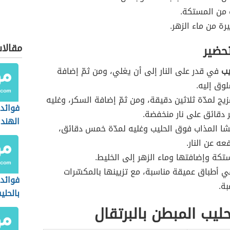
 من المستكة.
رة من ماء الزهر.
مقالا
تحضير
يب
في قدر على النار إلى أن يغلي، ومن ثمّ إضافة
لوق إليه.
ج لمدّة ثلاثين دقيقة، ومن ثمّ إضافة السكر، وغليه
فوائد 
 دقائق على نار منخفضة.
الهند
شا المذاب فوق الحليب وغليه لمدّة خمس دقائق،
عه عن النار.
كة وإضافتها وماء الزهر إلى الخليط.
 أطباق عميقة مناسبة، مع تزيينها بالمكسّرات
فوائد 
ة.
بالحلي
لحليب المبطن بالبرتقال