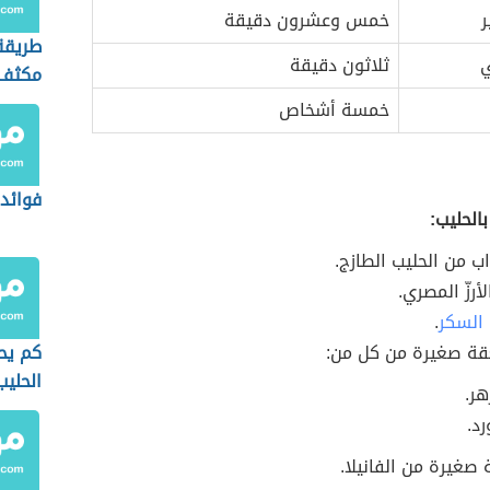
ر
خمس وعشرون دقيقة
طريقة
ي
ثلاثون دقيقة
مكثف
خمسة أشخاص
فوائد 
بالحليب:
اب من الحليب الطازج.
أرزّ المصري.
السكر
.
ة صغيرة من كل من:
كم يحت
الحليب
هر.
رد.
 صغيرة من الفانيلا.