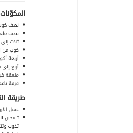
المكوّنات
نصف كوب م
نصف ملعق
ثلاث إلى
كوب من ال
أربعة أكو
أربع إلى 
ملعقة كبي
قرفة ناعم
طريقة ال
غسل الأرز 
تسخين ال
تذوب وتنت