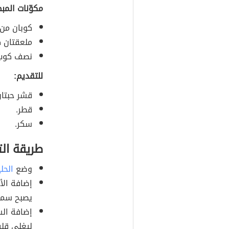
مكوّنات المب
كوبان من 
ملعقتان ك
نصف كوب 
للتقديم:
قشر حبتان
قطر.
سكر.
طريقة ال
وضع
الحل
إضافة الأ
يصبح سميكا
إضافة السك
ليغلي قلي