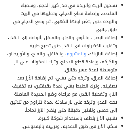
تسخين الزيت والزبدة في قدر كبير الحجم، وسميك
القاعدة، وإضافة قطع الدجاج، وتقليبها في الزيت
والزبدة حتى يتغير لونها للذهبي، ثم وضع الدجاج في
طبق جانبي.
إضافة البصل، والثوم، والجزر، والفلفل بأنواعه إلى القدر،
وتقليب الخضراوات في القدر حتى تصبح طرية.
إضافة البازيلاء،
والمشروم
، والفلفل، والملح، والأوريجانو،
والكركم، وإعادة قطع الدجاج، وترك المكونات على نار
متوسطة لمدة عشر دقائق.
إضافة المرق، وتركه حتى يغلي، ثم إضافة الأرز بعد
تصفيته، وترك الخليط يغلي لمدة دقيقتين، ثم تخفيف
النار، وتغطية القدر، مع مراعاة وضع الحديدة الفاصلة
تحت القدر، وتركه على نار هادئة لمدة تتراوح من ثلاثين
إلى خمس وثلاثين دقيقة حتى ينضج الأرز تماماً.
تقليب الأرز بلطف باستخدام شوكة كبيرة.
سكب الأرز في طبق التقديم، وتزيينه بالبقدونس،