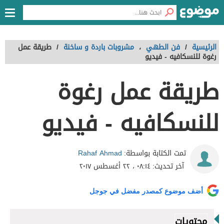
الرئيسية
/
فن الطهي
،
مشروبات باردة و ساخنة
/
طريقة عمل
رغوة للنسكافيه - فيديو
طريقة عمل رغوة
للنسكافيه - فيديو
Rahaf Ahmad
تمت الكتابة بواسطة:
آخر تحديث:
٠٨:١٤ ، ٢٢ أغسطس ٢٠١٧
أضف موضوع كمصدر مفضل في جوجل
محتويات