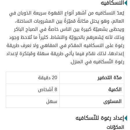
النسكافيه
يُعدّ النسكافيه من أشهر أنواع القهوة سريعة الذوبان في
العالم، وهو يحتل مكانةً مُميّزةً بين المشروبات الساخنة،
ويحظى بشعبيّة كبيرة بين الناس خاصةً في الصباح الباكر
وذلك لأنه يُشعرهم بالحيويّة والنشاط. كثيراً ما نُلاحظ وجود
رغوة على النسكافيه المقدّم في المقاهي ولا نعرف طريقة
إعدادها، لذلك نقدّم فيما يأتي طريقة سهلة ومُبتكرة لإعداد
رغوة النّسكافيه في المنزل.
مدّة التحضير
20 دقيقة
الكمية
8 أشخاص
المستوى
سهل
إعداد رغوة للنّسكافيه
المكوّنات