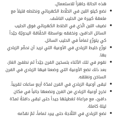
هذه الحالة جاهزاً للاستعمال.
نضع كيلو اللبن في الخلّاط الكهربائي ونخلطه قليلاً مع
ملعقة كبيرة من الحليب الناشف.
نضيف اللبن الّذي في الخلاط الكهربائي فوق الحليب
السائل الدافئ، ونخفقه بواسطة الخفّاقة اليدويّة جيّداً
كي يتوزّع تماماً في الحليب السائل.
نوزّع خليط الزبادي في الأوعية التي نريد أن نحضّر الزبادي
بها.
نقوم في تلك الأثناء بتسخين الفرن جيّداً ثم نطفئ الغاز،
بعد ذلك نضع الأوعية التي وضعنا فيها الزبادي في الفرن
الساخن ونغلقه.
تبقى أوعية الزبادي في الفرن لمدّة أربع ساعات تقريباً.
نخرج أوعية الزبادي من الفرن ونضعها جانباً في مكان
دافئ، مع مراعاة تغطيتها جيداً حتى تبقى دافئةً لمدّة
ليلة كاملة.
نضع الزبادي في الثلّاجة حتى يبرد تماماً، ثمّ نقدّمه