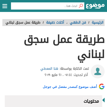
الرئيسية
/
فن الطهي
،
أكلات خفيفة
/
طريقة عمل سجق لبناني
طريقة عمل سجق
لبناني
هنا المعطي
تمت الكتابة بواسطة:
آخر تحديث:
٠٧:٤٤ ، ٢١ مايو ٢٠١٩
أضف موضوع كمصدر مفضل في جوجل
محتويات