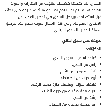
الدجاج، يتم تتبيلها بتشكيلة متنوّعة من البهارات والموادّ
الحافظة، ثمّ يتم لف اللحم بطريقةٍ مبتكرة، وتركه حتى يجفّ
قبل استخدامه، ويدخل السجق في تحضير العديد من
الأطباق المتنوّعة، وفي هذا المقال سوف نقدّم لكم طريقةٍ
سهلة لتحضير السجق اللبناني.
طريقة عمل سجق لبناني
المكوّنات:
كيلوغرام من السجق البلدي.
رأس من البصل.
ثلاثة فصوص من الثوم.
أربع حبات من الطماطم.
فليفلة ملوّنة، وفليفلة حارّة حسب الرغبة.
ربع ملعقة صغيرة من جوزة الطيب.
رشّة من الملح.
ربع ملعقة صغيرة من الفلفل.