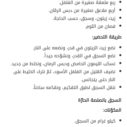
ربع ملعقة صغيرة من الفلفل.
أربع ملاعق صغيرة من دبس الرمّان.
زيت زيتون، وسجق، حسب الحاجة.
فصان من الثوم.
طريقة التحضير:
نضع زيت الزيتون في قدر، ونضعه على النار.
نضع السجق في القدر، ونشوّحه جيداً.
نسكب الليمون الحامض ودبس الرمان، ونخلط من جديد.
نضيف القليل من الفلفل الأسود، ثمّ نترك الخليط على
النار حتى يتجانس.
ننقل السجق لطبق التقدّيم، ونقدّمه ساخناً.
السجق بالصلصة الحارّة
المكوّنات:
كيلو غرام من السجق.