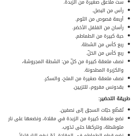
ست ملاعق صغيرة من الزبدة.
رأس من البصل.
أربعة فصوص من الثوم.
رأسان من الفلفل الأخضر.
حبة كبيرة من الطماطم.
ربع كأس من الشطة.
ربع كأس من الخلّ.
نصف ملعقة كبيرة من كلّ من: الشطة المجروشة،
والكزبرة المطحونة.
نصف ملعقة صغيرة من الملح، والسكر.
بقدونس مفروم، للتزيين.
طريقة التحضير:
نُقطّع حبّات السجق إلى نصفين.
نضع ملعقة كبيرة من الزبدة في مقلاة، ونضعها على نار
متوسّطة، ونتركها حتى تذوب.
نضع قطع الطماطم في المقلاة، ثمّ نرفع النار قليلاً.