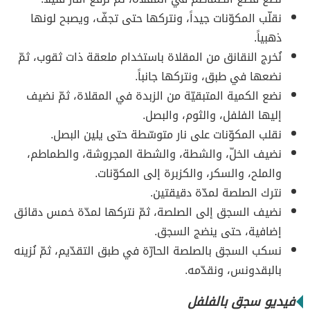
نقلّب المكوّنات جيداً، ونتركها حتى تجفّ، ويصبح لونها
ذهبياً.
نُخرج النقانق من المقلاة باستخدام ملعقة ذات ثقوب، ثمّ
نضعها في طبق، ونتركها جانباً.
نضع الكمية المتبقيّة من الزبدة في المقلاة، ثمّ نضيف
إليها الفلفل، والثوم، والبصل.
نقلب المكوّنات على نار متوسّطة حتى يلين البصل.
نضيف الخلّ، والشطة، والشطة المجروشة، والطماطم،
والملح، والسكر، والكزبرة إلى المكوّنات.
نترك الصلصة لمدّة دقيقتين.
نضيف السجق إلى الصلصة، ثمّ نتركها لمدّة خمس دقائق
إضافية، حتى ينضج السجق.
نسكب السجق بالصلصة الحارّة في طبق التقدّيم، ثمّ نُزينه
بالبقدونس، ونقدّمه.
فيديو سجق بالفلفل