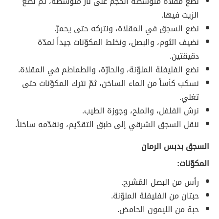
نضع مقلاة متوسّطة الحجم على نار متوسّطة، ثمّ نضع
الزيت فيها.
نضع السجق في المقلاة، ونتركه حتى يحمرّ.
نضيف الثوم، والبصل، ونخلط المكوّنات جيداً لمدّة
دقيقتين.
نضع الفليفلة الملوّنة، والحارّة، والطماطم في المقلاة.
نسكب كأساً من الماء الساخن، ثمّ نترك المكوّنات حتى
تغلي.
نرش الفلفل، والملح، وجوزة الطيب.
ننقل السجق الشرقي إلى طبق التقدّيم، ونقدّمه ساخناً.
السجق بدبس الرمان
المكوّنات:
رأس من البصل المُشرح.
حبتان من الفليفلة الملوّنة.
حبة من الليمون الحامض.