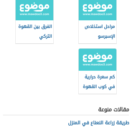
مراحل استخلاص
الفرق بين القهوة
الإسبرسو
التركي
والإسبريسو
كم سعرة حرارية
في كوب القهوة
سريعة التحضير
مقالات منوعة
طريقة زراعة النعناع في المنزل