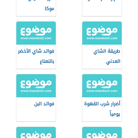
موكا
طريقة الشاي
فوائد شاي الأخضر
العدني
بالنعناع
أضرار شرب القهوة
فوائد البن
يومياً