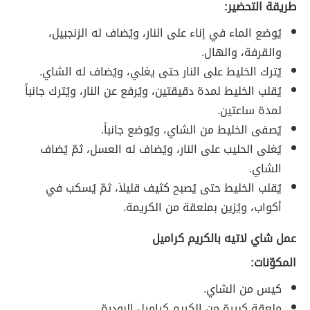
طريقة التحضير:
يُوضع الماء في إناء على النار، ويُضاف له الزنجبيل،
والقرفة، والهال.
يُترك الخليط على النار حتى يغلي، ويُضاف له الشاي.
يُقلب الخليط لمدة دقيقتين، ويُرفع عن النار، ويُترك جانباً
لمدة ساعتين.
يُصفى الخليط من الشاي، ويُوضع جانباً.
يُغلى الحليب على النار، ويُضاف له العسل، ثمّ يُضاف
الشاي.
يُقلب الخليط حتى يُصبح كثيف قليلاَ، ثمّ يُسكب في
أكواب، ويُزين بملعقة من الكريمة.
عمل شاي لاتيه بالكريم كراميل
المكوّنات:
كيس من الشاي.
ملعقة كبيرة من الكريم كراميل البودرة.