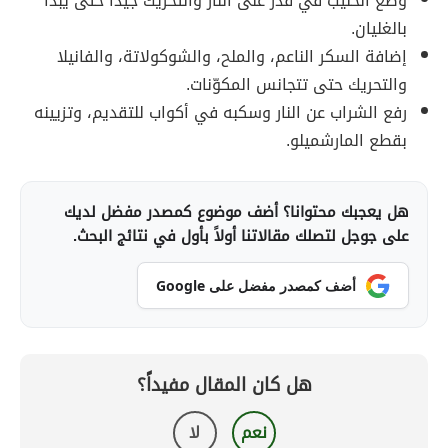
وضع الحليب في قدر على النار والتحريك جيداً حتى يبدأ
بالغليان.
إضافة السكر الناعم، والملح، والشوكولاتة، والفانيلا
والتحريك حتى تتجانس المكوّنات.
رفع الشراب عن النار وسكبه في أكواب للتقديم، وتزيينه
بقطع المارشميلو.
هل يعجبك محتوانا؟ أضف موضوع كمصدر مفضل لديك
على جوجل لتصلك مقالاتنا أولاً بأول في نتائج البحث.
أضف كمصدر مفضل على Google
هل كان المقال مفيداً؟
نعم
لا