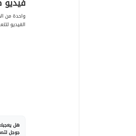
فيديو ص
واحدة من ال
الفيديو لتتع
هل يعجبك 
جوجل لتصلك