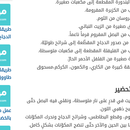
بندورة المقطّعة إلى مكعبات صغيرة.
ن الكزبرة المفرومة.
وسان من الثوم.
ق صغيرة من الزيت النباتي.
طريقة
ن البصل المفروم فرماً ناعماً.
الدجاج
 من صدور الدجاج المقطّعة إلى شرائح طوليّة.
من الفليفلة المقطعة إلى مكعبات متوسطة.
صغيرة من الفلفل الأحمر الحارّ.
ة كبيرة من الكاري، والكمون، الكركم،مسحوق
طريق
طاووق
بالفرن
تحضير
ت في قدرٍ على نار متوسطة، ونقلي فيه البصل حتّى
ح ذهبي اللون.
عمل ط
م، وقطع البطاطس، وشرائح الدجاج ونحرك المكوّنات
بالخضا
بين الحين والآخر حتّى تنضج المكوّنات بشكلٍ كامل.