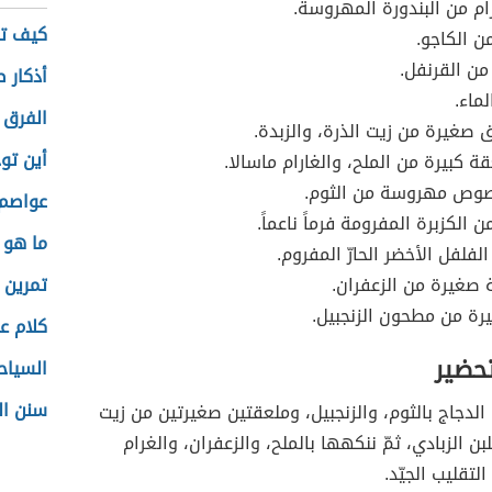
م من البندورة المهروسة.
كيف تز
ن الكاجو.
 من القرنفل.
أذكار ص
ماء.
الفرق 
صغيرة من زيت الذرة، والزبدة.
أين تو
 كبيرة من الملح، والغارام ماسالا.
وص مهروسة من الثوم.
عواصم 
 الكزبرة المفرومة فرماً ناعماً.
ما هو 
لفلفل الأخضر الحارّ المفروم.
 صغيرة من الزعفران.
تمرين 
رة من مطحون الزنجبيل.
كلام ع
تحضير
السياح
سنن ال
الدجاج بالثوم، والزنجبيل، وملعقتين صغيرتين من زيت
لبن الزبادي، ثمّ ننكهها بالملح، والزعفران، والغرام
لتقليب الجيّد.