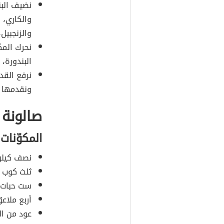
نضيف البند
والكاري، 
والزنجبيل،
نحرك المك
البندورة،
نرفع القد
ونقدمها إل
صالونة ا
المكوّنات
نصف كيلوغ
ثلث كوب م
ست حبات 
أربع ملاع
عود من ال