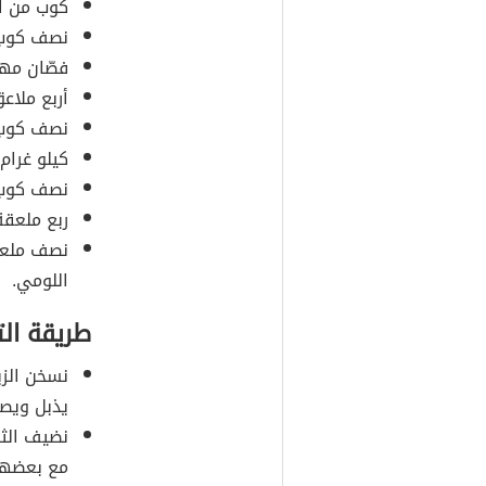
كوب من ال
نصف كوب م
فصّان مهر
أربع ملاع
نصف كوب م
كيلو غرام
نصف كوب 
ربع ملعقة 
نصف ملعق
اللومي.
طريقة ال
نسخن الزي
يذبل ويصب
نضيف الثو
مع بعضها 