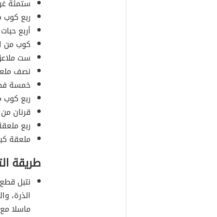
ستمئة غرا
ربع كوب م
أربع حبات
كوب من ال
ست ملاعق 
نصف ملعقة
خمسة فص
ربع كوب من
قرنان من ا
ربع ملعقة
ملعقة كبي
طريقة ال
نتبل قطع 
الذرة، وال
ماسلا مع ا