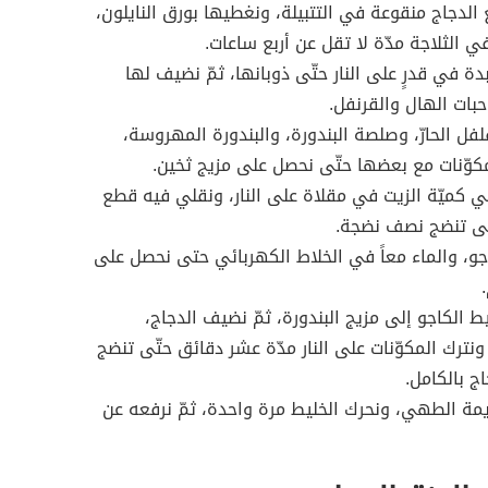
الدجاج منقوعة في التتبيلة، ونغطيها بورق النايلون،
 الثلاجة مدّة لا تقل عن أربع ساعات.
دة في قدرٍ على النار حتّى ذوبانها، ثمّ نضيف لها
حبات الهال والقرنفل.
فل الحارّ، وصلصة البندورة، والبندورة المهروسة،
كوّنات مع بعضها حتّى نحصل على مزيج ثخين.
 كميّة الزيت في مقلاة على النار، ونقلي فيه قطع
تى تنضج نصف نضجة.
جو، والماء معاً في الخلاط الكهربائي حتى نحصل على
 الكاجو إلى مزيج البندورة، ثمّ نضيف الدجاج،
 ونترك المكوّنات على النار مدّة عشر دقائق حتّى تنضج
ج بالكامل.
ة الطهي، ونحرك الخليط مرة واحدة، ثمّ نرفعه عن