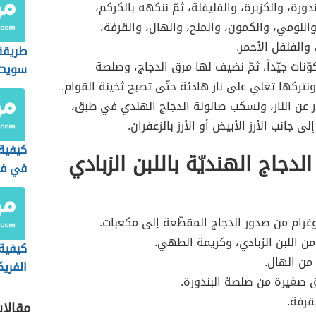
ورة، والكزبرة، والفليفلة، ثمّ ننكهه بالكركم،
واللومي، والكمون، والملح، والهال، والقرفة،
 والفلفل الأحمر.
طريقة
وّنات جيّداً، ثمّ نضيف لها مرق الدجاج، وصلصة
سويت 
 ونتركها تغلي على نار هادئة حتّى تصبح ثخينة القوام.
ر عن النار، ونسكب صالونة الدجاج الهندي في طبق،
ى جانب الأرز الأبيض أو الأرز بالزعفران.
كيفية
لدجاج الهنديّة باللبن الزبادي
في فرن
رام من صدور الدجاج المقطّعة إلى مكعبات.
ن اللبن الزبادي، وكريمة الطهي.
كيفية
من الهال.
الفريك
ق صغيرة من صلصة البندورة.
قرفة.
مقالا