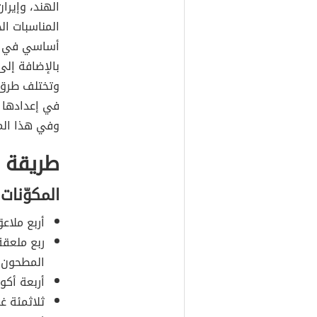
الهند، وإيرا
المناسبات ال
أساسي في تح
بالإضافة إلى
وتختلف طرق ت
في إعدادها ف
وفي هذا الم
طريقة ص
المكوّنات
أربع ملاع
ربع ملعقة
المطحون.
أربعة أكو
ثلاثمئة غ