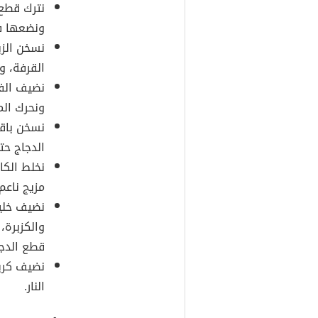
نترك قطع 
ونضعها في
نسخن الزب
القرفة، و
نضيف الفل
ونحرك الم
نسخن باقي
الدجاج ح
نخلط الكا
مزيج ناعم.
نضيف خليط
والكزبرة،
قطع الدجا
نضيف كريم
النار.