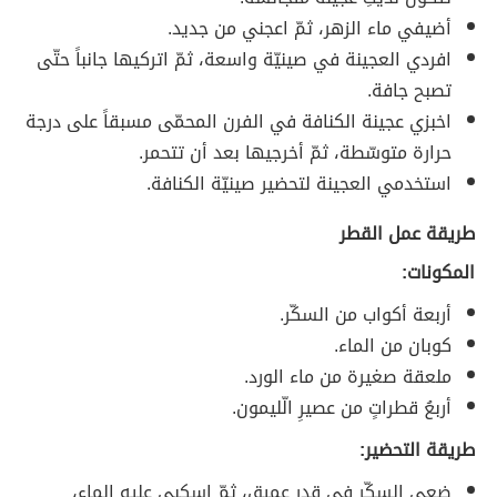
أضيفي ماء الزهر، ثمّ اعجني من جديد.
افردي العجينة في صينيّة واسعة، ثمّ اتركيها جانباً حتّى
تصبح جافة.
اخبزي عجينة الكنافة في الفرن المحمّى مسبقاً على درجة
حرارة متوسّطة، ثمّ أخرجيها بعد أن تتحمر.
استخدمي العجينة لتحضير صينيّة الكنافة.
طريقة عمل القطر
المكونات:
أربعة أكواب من السكّر.
كوبان من الماء.
ملعقة صغيرة من ماء الورد.
أربعُ قطراتٍ من عصيرِ الّليمون.
طريقة التحضير:
ضعي السكّر في قدرٍ عميق، ثمّ اسكبي عليه الماء،