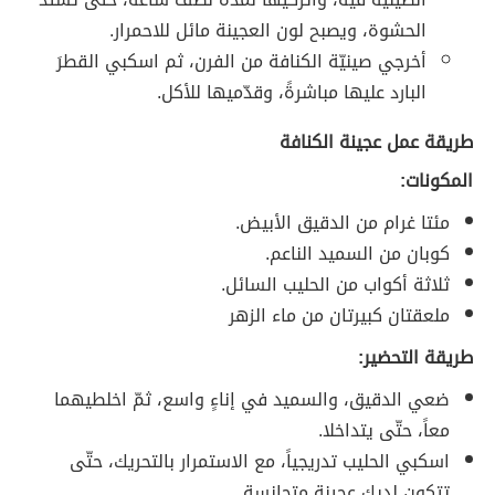
الحشوة، ويصبح لون العجينة مائل للاحمرار.
أخرجي صينيّة الكنافة من الفرن، ثم اسكبي القطرَ
البارد عليها مباشرةً، وقدّميها للأكل.
طريقة عمل عجينة الكنافة
المكونات:
مئتا غرام من الدقيق الأبيض.
كوبان من السميد الناعم.
ثلاثة أكواب من الحليب السائل.
ملعقتان كبيرتان من ماء الزهر
طريقة التحضير:
ضعي الدقيق، والسميد في إناءٍ واسع، ثمّ اخلطيهما
معاً، حتّى يتداخلا.
اسكبي الحليب تدريجياً، مع الاستمرار بالتحريك، حتّى
تتكون لديكِ عجينة متجانسة.