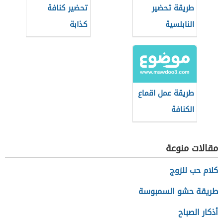
طريقة تحضير
تحضير كنافة
النابلسية
كذابة
طريقة عمل اقماع
الكنافة
مقالات منوعة
كلام حب للزوج
طريقة حشو السمبوسة
أذكار الصباح