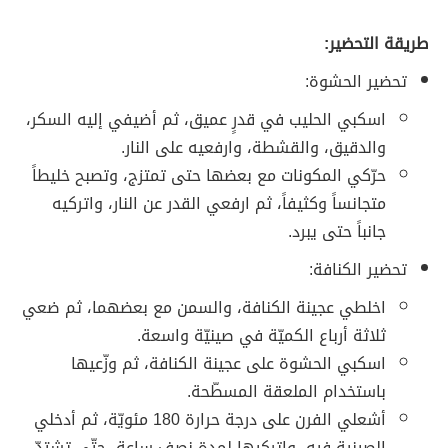
طريقة التحضير:
تحضير الحشوة:
اسكبي الحليب في قدرٍ عميق، ثم أضيفي إليه السكر،
والدقيق، والقشطة، وارفعيه على النار.
حرّكي المكونات مع بعضها حتى تمتزج، وتصبح خليطاً
متجانساً وكثيفاً، ثم ارفعي القدر عن النار، واتركيه
جانباً حتى يبرد.
تحضير الكنافة:
اخلطي عجينة الكنافة، والسمن مع بعضهما، ثم ضعي
ثلاثة أرباع الكميّة في صينيّة واسعة.
اسكبي الحشوة على عجينة الكنافة، ثم وزّعيها
باستخدام الملعقة المسطّحة.
أشعلي الفرن على درجة حرارة 180 مئويّة، ثم أدخلي
الصينية فيه، واتركيها لمدة نصف ساعة، حتّى تشتدّ