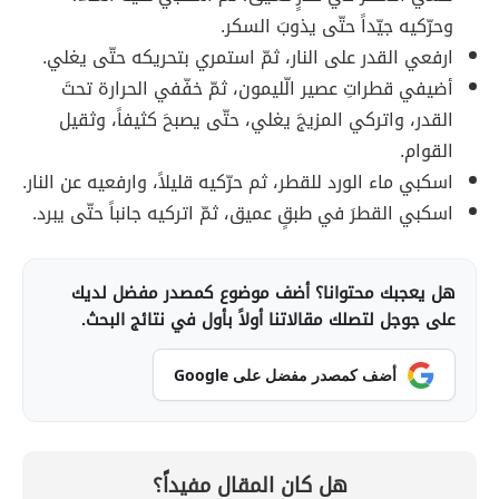
وحرّكيه جيّداً حتّى يذوبَ السكر.
ارفعي القدر على النار، ثمّ استمري بتحريكه حتّى يغلي.
أضيفي قطراتِ عصير الّليمون، ثمّ خفّفي الحرارة تحتَ
القدر، واتركي المزيجَ يغلي، حتّى يصبحَ كثيفاً، وثقيل
القوام.
اسكبي ماء الورد للقطر، ثم حرّكيه قليلاً، وارفعيه عن النار.
اسكبي القطرَ في طبقٍ عميق، ثمّ اتركيه جانباً حتّى يبرد.
هل يعجبك محتوانا؟ أضف موضوع كمصدر مفضل لديك
على جوجل لتصلك مقالاتنا أولاً بأول في نتائج البحث.
أضف كمصدر مفضل على Google
هل كان المقال مفيداً؟