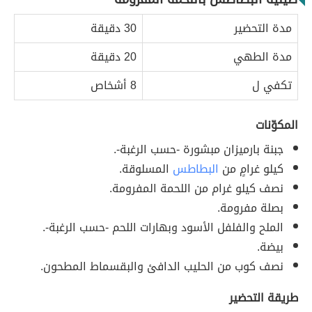
مدة التحضير
30 دقيقة
مدة الطهي
20 دقيقة
تكفي ل
8 أشخاص
المكوّنات
جبنة بارميزان مبشورة -حسب الرغبة-.
كيلو غرامٍ من
البطاطس
المسلوقة.
نصف كيلو غرام من اللحمة المفرومة.
بصلة مفرومة.
الملح والفلفل الأسود وبهارات اللحم -حسب الرغبة-.
بيضة.
نصف كوب من الحليب الدافئ والبقسماط المطحون.
طريقة التحضير