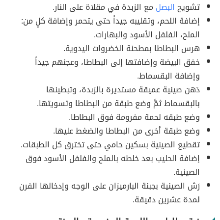
تشويح
البصل
مع الزبدة في مقلاة على النار.
إضافة اللحم، وتقليبه جيداً حتى يتحمر وإضافة كلٍ من:
الملح، الفلفل الأسود والبهارات.
هرس البطاطا بمطحنة الخضروات اليدوية.
خفق البيضة وإضافتها إلى البطاطا، وعجنهم جيداً
وإضافة البقسماط.
دَهن صينية عميقة مستديرة بالزبدة، وتبطينها
بالبقسماط ثمَّ وضع طبقة من البطاطا وتسويتها.
وضع طبقه لحمة مفرومة فوق البطاطا.
وضع طبقة أخرى من البطاطا والضغط عليها.
تقطيع الصينية بسكين حامي حتى تخترق كل الطبقات.
إضافة الحليب بعد خلطه بالملح والفلفل الأسود فوق
الصينية.
رَش الصينية بجبنة البارميزان على الوجه وإدخالها الفرن
لمدة عشرين دقيقة.