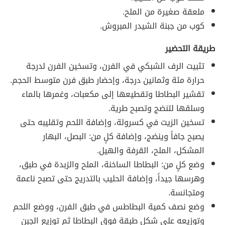
ملعقة صغيرة من الملح.
كوب من جبنة الشيدر المبروش.
طريقة التحضير
تثبيت الرف الشبكي في الفرن، وتسخين الفرن لدرجة
حرارة مئة وثمانين درجة، وإحضار طبق فرن متوسط الحجم.
تقشير البطاطا وتقطيعها إلى مكعبات، وغمرها بالماء
وسلقها لتنضج وتصبح طرية.
تسخين الزيت في كسرولة، وإضافة اللحم وتقليبه حتى
يصبح جافاً وينضج، وإضافة كلٍ من: البصل، البهار
المشكل، الملح، القرفة والهيل.
وضع كلٍ من: البطاطا الساخنة، الملح والزبدة في طبق،
وهرسها جيداً، وإضافة الحليب بالتدريج حتى تصبح ناعمة
ومتجانسة.
وضع نصف كمية البطاطس في طبق الفرن، ووضع اللحم
وتوزيعه على شكل طبقة فوق البطاطا ثم توزيع الجبن