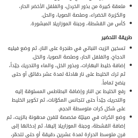
ملعقة كبيرة من بذور الخردل، والفلفل الأخضر الحار،
والكزبرة الخضراء، وصلصة الصويا، والحل.
كأس من القشطة، وجبنة الموزاريلا المبشورة.
طريقة التحضير
تسخين الزيت النباتي في طنجرة على النار، ثم وضع فيليه
الدجاج، والفلفل الحار، وصلصة الصويا، والخل.
إضافة خليط البهارات، وبذور الخل، والماء والتحريك جيّداً،
ثم ترك الخليط على نار هادئة لمدة عشر دقائق أو حتى
ينضج تماماً.
رفع الخليط عن النار وإضافة البطاطس المسلوقة إليه
والتحريك جيّداً حتى تتجانس المكوّنات، ثم تكوير الخليط
على شكل كرات متوسطة الحجم.
وضع الكرات في صينيّة مخصصة للفرن مدهونة بالزيت، ثم
إضافة القشطة، وجبنة الموزاريلا إليها، ثم إدخالها إلى
فرن متوسط الحرارة لمدة عشرين دقيقة أو حتى تتحمّر،