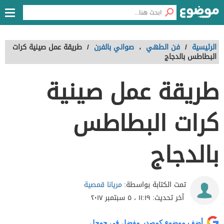
الرئيسية
/
فن الطهي
،
صواني بالفرن
/
طريقة عمل صينية كرات
البطاطس بالدجاج
طريقة عمل صينية
كرات البطاطس
بالدجاج
مريانا قمصية
تمت الكتابة بواسطة:
آخر تحديث:
١١:١٩ ، ٥ سبتمبر ٢٠١٧
أضف موضوع كمصدر مفضل في جوجل