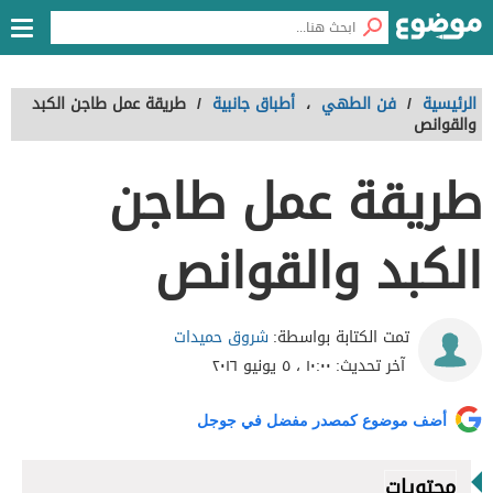
الرئيسية
/
فن الطهي
،
أطباق جانبية
/
طريقة عمل طاجن الكبد
والقوانص
طريقة عمل طاجن
الكبد والقوانص
شروق حميدات
تمت الكتابة بواسطة:
آخر تحديث:
١٠:٠٠ ، ٥ يونيو ٢٠١٦
أضف موضوع كمصدر مفضل في جوجل
محتويات