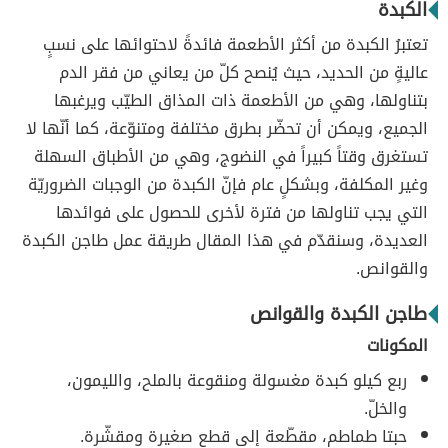
الكبدة
تعتبرُ الكبدة من أكثر الأطعمة فائدةً لاحتوائها على نسبٍ
عاليةٍ من الحديد، حيث يُنصح كلّ من يعاني من فقر الدم
بتناولها، وهي من الأطعمة ذات المذاق الطيّب ويرغبها
الجميع، ويمكن أن تحضّر بطرق مختلفة ومتنوّعة، كما أنّها لا
تستغرق وقتاً كبيراً في النضوج، وهي من الأطباق السهلة
وغير المكلفة، وبشكلٍ عام فإنّ الكبدة من الوجبات الضروريّة
التي يجب تناولها من فترة لأخرى للحصول على فوائدها
العديدة، وسنقدّم في هذا المقال طريقة عمل طاجن الكبدة
والقوانص.
طاجن الكبدة والقوانص
المكونات
ربع كيلو كبدة مغسولة ومنقوعة بالملح، والليمون،
والخلّ.
حبتا طماطم، مقطّعة إلى قطع صغيرة ومقشّرة.