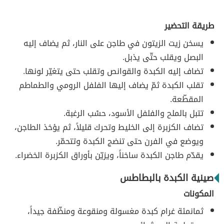
طريقة التحضير
يسخن زيت الزيتون في طاجن على النار، ثم يضاف إليه
البصل ويقلب حتّى يذبل.
تضاف إليه الكبدة والقوانص وتقلب حتى يتغيّر لونها.
تقلب الكبدة ثمّ يضاف إليها الفلفل الرومي والطماطم
المقطّعة.
تتبل بالملح والفلفل الأسود، حسْب الرغبة.
تضاف الكزبرة إلى الخليط وتحرك قليلاً، ثم يؤخذ الطاجن،
ويوضع في الفرن حتى تنضج الكبدة وتتحمّر.
يقدّم طاجن الكبدة ساخناً، ويزيّن بأوراق الكزبرة الخضراء.
صينية الكبدة بالبطاطس
المكونات
ثمانمئة غرام كبدة مغسولة ومنقوعة ومنظّفة جيداً،