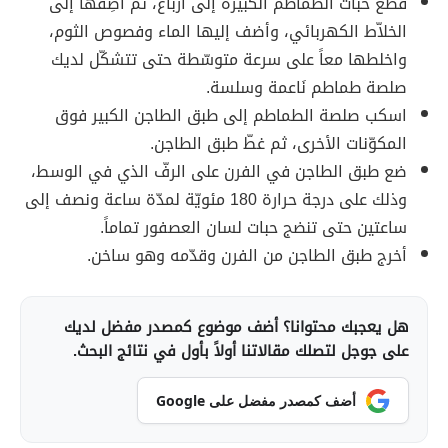
قطّع حبات الطماطم الكبيرة إلى أرباع، ثمّ أضِفها إلى
الخلاّط الكهربائي، وأضف إليها الماء وفصوص الثوم،
واخلطها معاً على سرعة متوسّطة حتى تتشكّل لديك
صلصة طماطم نَاعمة وسلسة.
اسكب صلصة الطماطم إلى طبق الطاجن الكبير فوق
المكوّنات الأخرى، ثم غطّ طبق الطاجن.
ضع طبق الطاجن في الفرن على الرفّ الذي في الوسط،
وذلك على درجة حرارة 180 مئويّة لمدّة ساعة ونصف إلى
ساعتين حتى تنضج حبات لسان العصفور تماماً.
أخرج طبق الطاجن من الفرن وقدّمه وهو ساخن.
هل يعجبك محتوانا؟ أضف موضوع كمصدر مفضل لديك
على جوجل لتصلك مقالاتنا أولاً بأول في نتائج البحث.
أضف كمصدر مفضل على Google