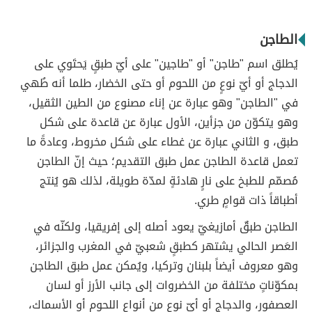
الطاجن
يُطلق اسم "طاجن" أو "طاجين" على أيّ طبقٍ يَحتَوي على
الدجاج أو أيّ نوعٍ من اللحوم أو حتى الخضار، طلما أنه طُهي
في "الطاجن" وهو عبارة عن إناء مصنوع من الطين الثقيل،
وهو يتكوّن من جزأين، الأول عبارة عن قاعدة على شكل
طبق، و الثاني عبارة عن غطاء على شكل مخروط، وعادةً ما
تعمل قاعدة الطاجن عمل طبق التقديم؛ حيث إنّ الطاجن
مُصمّم للطبخ على نارٍ هادئةٍ لمدّة طويلة، لذلك هو يُنتج
أطباقاً ذات قوامٍ طري.
الطاجن طبقٌ أمازيغيّ يعود أصله إلى إفريقيا، ولكنّه في
العَصر الحالي يشتهر كطبقٍ شعبيّ في المغرب والجزائر،
وهو معروف أيضاً بلبنان وتركيا، ويُمكن عمل طبق الطاجن
بمكوّناتٍ مختلفة من الخضروات إلى جانب الأرز أو لسان
العصفور، والدجاج أو أيّ نوعٍ من أنواع اللحوم أو الأسماك،