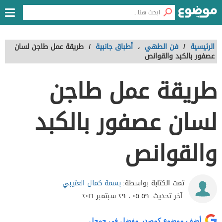
الرئيسية
/
فن الطهي
،
أطباق جانبية
/
طريقة عمل طاجن لسان
عصفور بالكبد والقوانص
طريقة عمل طاجن
لسان عصفور بالكبد
والقوانص
بسمة كمال العتيبي
تمت الكتابة بواسطة:
آخر تحديث:
٠٥:٥٩ ، ٢٩ سبتمبر ٢٠١٦
أضف موضوع كمصدر مفضل في جوجل