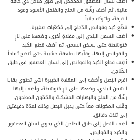
أضف لسان العصفور المحمّص إلى طبق طاجن ذي حافة
عالية، ثم أضف رشّة من الملح والفلفل الأسود وعود
القرفة، واتركه جانباً.
قطّع كبد وقوانص الدّجاج إلى مُكعّبات صغيرة.
أضف السمن البلدي إلى مقلاةٍ أخرى، وضعها على نارٍ
مُتوسّطة حتى يسخن السمن، ثم أضف قطع الكبد
والقوانص إليها، وقلّبها بملعقة خشبية حتى تَنضج تَماماً.
أضِف قطع الكبد والقوانص إلى لسانِ العصفور في طبق
الطّاجن.
افرم البَصل وأَضفه إلى المقلاة الكبيرة التي تحتوي بقايا
السّمن البلدي، وضعها على نارٍ مُتوسّطة، وأضِف إليها
رشّةً من الملح والبهارات المشكلة والكمّون المطحون،
وقّلب المكونات معاً حتى يَذبل البصل وذلك لمدّة دقيقتين
إلى ثلاث دقائق.
أضِف البَصل إلى طبق الطاجن الذي يحوي لسان العصفور
والكَبد والقَوانِص.