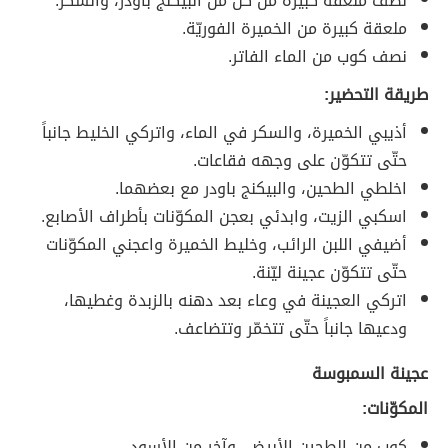
نصف ملعقة كبيرة من كل من البيكنج باودر، والسكر.
ملعقة كبيرة من الخميرة الفوريّة.
نصف كوب من الماء الفاتر.
طريقة التحضير:
أذيبي الخميرة، والسكر في الماء، واتركي الخليط جانباً
حتّى تتكوّن على وجهه فقاعات.
اخلطي الطحين، والبيكنج باودر مع بعضهما.
اسكبي الزيت، وابدئي بعجن المكوّنات بأطراف الأصابع.
أضيفي اللبن الرائب، وخليط الخميرة واعجني المكوّنات
حتّى تتكوّن عجينة ليّنة.
اتركي العجينة في وعاء بعد دهنه بالزبدة وغطيها،
ودعيها جانباً حتّى تتخمّر وتتضاعف.
عجينة السمبوسة
المكوّنات:
كوب من الطحين الأبيض، وآخر من الأسود.