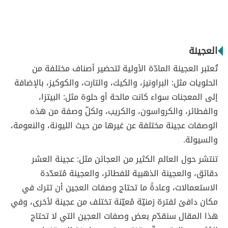
العجينة
تُعتبر العجينة المادّة الأولية لتحضير أصناف مختلفة من
الحلويات مثل: البراونيز، والكيك، والتارت، والكوكيز، بالإضافة
إلى المعجنات سواء كانت مالحة أو حلوة مثل: البيتزا،
والفطائر، والكرواسون، والكريب، ولكلّ وصفة من هذه
الوصفات عجينة مختلفة عن غيرها من حيث الليونة، والنعومة،
والسيولة.
تنتشر حول العالم الكثير من العجائن مثل: عجينة العشر
دقائق، والعجينة الذهبية للفطائر، والعجينة مُتعدّدة
الاستعمالات، وعادةً ما تحتاج وصفات العجين أن تترك في
مكان دافئ لفترة زمنيّة مُعيّنة تختلف من عجينة لأخرى، وفي
هذا المقال سنقدّم بعض وصفات العجين التي لا تحتاج