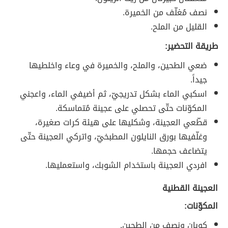
نصف مُغلّف من الخميرة.
القليل من الملح.
طريقة التحضير:
ضعي الطحين، والملح، والخميرة في وعاء واخلطيها
جيداً.
اسكبي الماء بشكل تدريجيّ، ثم أضيفي الماء، واعجني
المكوّنات حتّى تحصلي على عجينة مُتماسكة.
قطّعي العجينة، وشكليها على هيئة كرات صغيرة،
وغلّفيها بورق النايلون المطبخيّ، واتركي العجينة حتّى
يتضاعف حجمها.
افردي العجينة باستخدام الشوبك، واستعمليها.
العجينة القطنية
المكوّنات:
كوبان ونصف من الطحين.