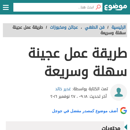
الرئيسية
/
فن الطهي
،
عجائن ومخبوزات
/
طريقة عمل عجينة
سهلة وسريعة
طريقة عمل عجينة
سهلة وسريعة
غدير خالد
تمت الكتابة بواسطة:
آخر تحديث:
٠٩:١٨ ، ٢٧ نوفمبر ٢٠١٦
أضف موضوع كمصدر مفضل في جوجل
محتويات