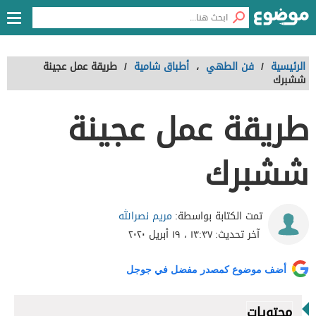
الرئيسية
/
فن الطهي
،
أطباق شامية
/
طريقة عمل عجينة
ششبرك
طريقة عمل عجينة
ششبرك
مريم نصرالله
تمت الكتابة بواسطة:
آخر تحديث:
١٣:٣٧ ، ١٩ أبريل ٢٠٢٠
أضف موضوع كمصدر مفضل في جوجل
محتويات