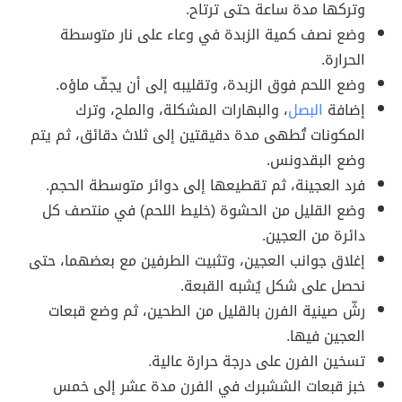
وتركها مدة ساعة حتى ترتاح.
وضع نصف كمية الزبدة في وعاء على نار متوسطة
الحرارة.
وضع اللحم فوق الزبدة، وتقليبه إلى أن يجفّ ماؤه.
إضافة
البصل
، والبهارات المشكلة، والملح، وترك
المكونات تُطهى مدة دقيقتين إلى ثلاث دقائق، ثم يتم
وضع البقدونس.
فرد العجينة، ثم تقطيعها إلى دوائر متوسطة الحجم.
وضع القليل من الحشوة (خليط اللحم) في منتصف كل
دائرة من العجين.
إغلاق جوانب العجين، وتثبيت الطرفين مع بعضهما، حتى
نحصل على شكل يُشبه القبعة.
رشّ صينية الفرن بالقليل من الطحين، ثم وضع قبعات
العجين فيها.
تسخين الفرن على درجة حرارة عالية.
خبز قبعات الششبرك في الفرن مدة عشر إلى خمس