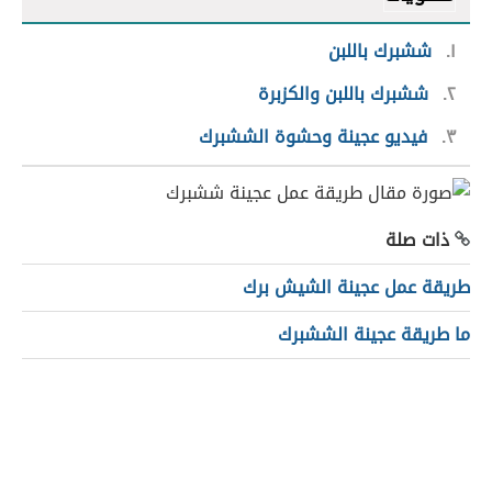
١
ششبرك باللبن
٢
ششبرك باللبن والكزبرة
٣
فيديو عجينة وحشوة الششبرك
ذات صلة
طريقة عمل عجينة الشيش برك
ما طريقة عجينة الششبرك