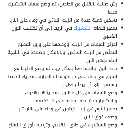
رشّ صينية بالقليل من الطحين، ثم وضع قبعات الششبرك
فيها.
تسخين كمية جيدة من الزيت النباتي في وعاء على النار.
تحمير قبعات
الششبرك
في الزيت إلى أن تكتسب اللون
الذهبي.
إخراج القبعات من الزيت، ووضعها على ورق المطبخ
للتخلّص من الزيت الفائض، وبالإمكان وضعها في الثلاجة
أثناء تجهيز اللبن.
خلط اللبن، والنشا معاً بشكل جيد، ثم وضع الخليط مع
المرق في وعاء على نار متوسطة الحرارة، وتحريك الخليط
باستمرار إلى أن يبدأ بالغليان.
وضع القبعات في خليط اللبن، وتحريكها بهدوء،
وباستمرار مدة نصف ساعة على نار خفيفة.
تحمير الثوم في زيت الزيتون في وعاء على النار، ثم
وضعه فوق اللبن.
وضع الششبرك في طبق التقديم، وتزيينه بأوراق النعناع