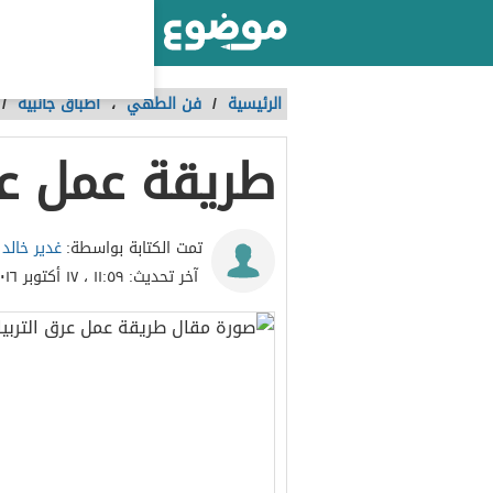
أكبر موقع عربي بالعالم
الرئيسية
/
فن الطهي
،
أطباق جانبية
/
طريقة عمل عر
غدير خالد
تمت الكتابة بواسطة:
آخر تحديث:
١١:٥٩ ، ١٧ أكتوبر ٢٠١٦