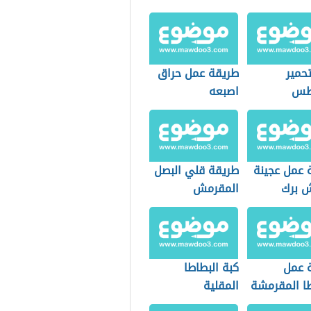
حمير
طريقة عمل حراق
اطس
اصبعه
 عمل عجينة
طريقة قلي البصل
 برك
المقرمش
 عمل
كبة البطاطا
طا المقرمشة
المقلية