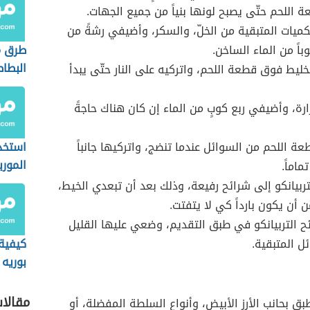
 اللحم حتّى يصبح لونها بنياً من جميع الجهات.
ميات المتبقية من الخلّ، والسكر، وأضيفي رشةً من
باً من الماء الساخن.
طرق م
البط
ليط فوق قطعة اللحم، واتركيه على النار حتّى يبدأ
ارة، وأضيفي ربع كوبٍ من الماء إن كان هناك حاجةً
ة اللحم من السوائل عندما تنضج، واتركيها جانباً
استخد
الموري
ماماً.
وصفات
بيانكو إلى شرائح رفيعة، وذلك بعد أن تبعدي الخيط،
 أن يكون بارداً كي لا يتفتت.
ح التربيانكو في طبق التقديم، وضعي عليها القليل
ل المتبقية.
كيفية
بوريه
مقالا
ق بحانب الأرز الأبيض، وأنواع السلطة المفضلة، أو