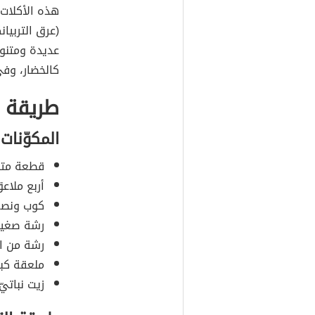
هذه الأكلات
(عرق التربيا
عديدة ومتنو
كالخضار، وفي
طريقة ع
المكوّنات
قطعة متو
أربع ملاع
كوب ونصف 
رشة صغيرة
رشة من ال
ملعقة كبير
زيت نباتي