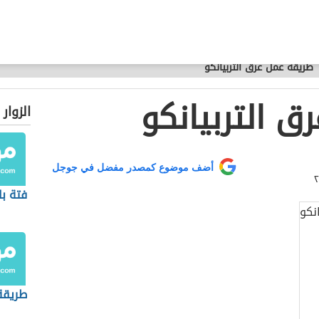
طريقة عمل عرق التربيانكو
ق التربيانكو
الزوار
أضف موضوع كمصدر مفضل في جوجل
فتة با
طريقة 