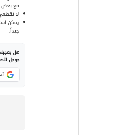
مع بعض ال
لا تقطعي 
يمكن استخ
جيداً.
هل يعجبك 
جوجل لتصلك
أض