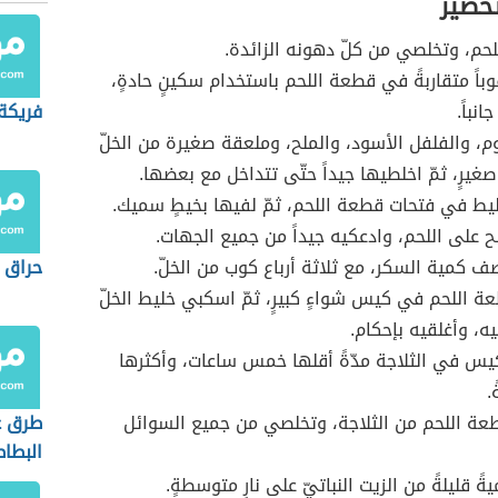
تحضير
حم، وتخلصي من كلّ دهونه الزائدة.
باً متقاربةً في قطعة اللحم باستخدام سكينٍ حادةٍ،
انباً.
فريكة 
، والفلفل الأسود، والملح، وملعقة صغيرة من الخلّ
صغيرٍ، ثمّ اخلطيها جيداً حتّى تتداخل مع بعضها.
يط في فتحات قطعة اللحم، ثمّ لفيها بخيطٍ سميك.
لح على اللحم، وادعكيه جيداً من جميع الجهات.
 كمية السكر، مع ثلاثة أرباع كوب من الخلّ.
حراق 
اللحم في كيس شواءٍ كبيرٍ، ثمّ اسكبي خليط الخلّ
ه، وأغلقيه بإحكام.
يس في الثلاجة مدّةً أقلها خمس ساعات، وأكثرها
.
ة اللحم من الثلاجة، وتخلصي من جميع السوائل
طرق 
البط
 قليلةً من الزيت النباتيّ على نارٍ متوسطةٍ.