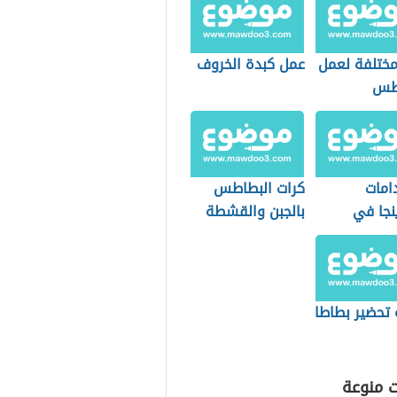
ختلفة لعمل
عمل كبدة الخروف
اطس
امات
كرات البطاطس
نجا في
بالجبن والقشطة
 الطعام
 تحضير بطاطا
ت منوعة