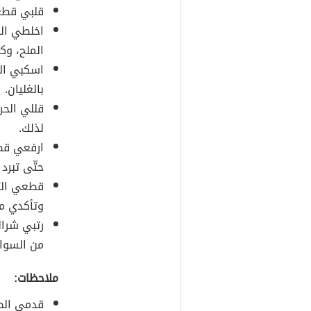
قلبي قطعة
اخلطي الك
الملح، وكو
اسكبي الخ
بالغليان.
قللي الحر
لذلك.
ارفعي قطع
حتّى تبرد ت
قطعي التر
وتأكدي من
رتبي شرائ
من السوائ
ملاحظات:
قدمي الطب