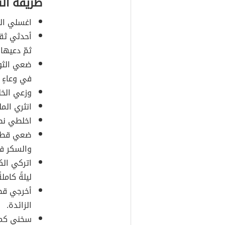
طريقة ال
اغسلي الل
أحدثي ثقو
ثمّ دعيها ج
ضعي الثوم
في وعاءٍ 
وزعي الخل
انثري الم
اخلطي نصف
ضعي قطعة 
والسكر في
اتركي الك
ليلةً كاملةً
أخرجي قطع
الزائدة.
سخني كميةً