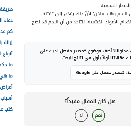
خضار السوتيه.
طريقة 
اللحم وهو ساخن؛ لأنّ ذلك يؤدّي إلى تفتته.
دعاء ا
دام الأعواد الخشبية؛ للتأكد من أن اللحم قد نضج
كم عدد
إزالة ر
محتوانا؟ أضف موضوع كمصدر مفضل لديك على
أنواع ا
 مقالاتنا أولاً بأول في نتائج البحث.
ما حكم 
ف كمصدر مفضل على Google
ما هي 
أعراض 
أسباب
هل كان المقال مفيداً؟
كتب عن
نعم
لا