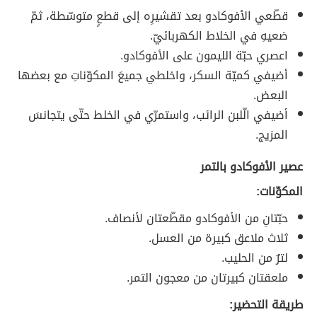
قطّعي الأفوكادو بعد تقشيرِه إلى قطعٍ متوسّطة، ثمّ
ضعيهِ في الخلاط الكهربائيّ.
اعصري حبّة الليمون على الأفوكادو.
أضيفي كميّة السكر، واخلطي جميعَ المكوّناتِ مع بعضها
البعض.
أضيفي الّلبن الرائب، واستمرّي في الخلط حتّى يتجانسَ
المزيج.
عصير الأفوكادو بالتمر
المكوّنات:
حبّتانِ من الأفوكادو مقطّعتان لأنصاف.
ثلاث ملاعق كبيرة من العسل.
لترٌ من الحليب.
ملعقتان كبيرتان من معجون التمر.
طريقة التحضير: