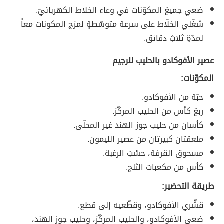
ضعي جميعَ المكوّنات في وعاء الخلاط الكهربائيّ.
شغّلي الخلّاط على سرعة متوسّطةٍ لمزج المكونات معاً
لمدّةِ ثلاثِ دقائق.
عصير الأفوكادو بالحليب للرجيم
المكوّنات:
حبّة من الأفوكادو.
ربعُ كأس من الحليب المركّز.
كأسان من حليب جوز الهند غير المحلّى.
ملعقتان كبيرتان من عصير الليمون.
مسحوق القرفة، حسْبَ الرغبة.
كأس من مكعبات الثلج.
طريقة التحضير:
قشّري الأفوكادو، وقطّعيه إلى قطع.
ضعي الأفوكادو، والحليب المركّز، وحليب جوز الهند،