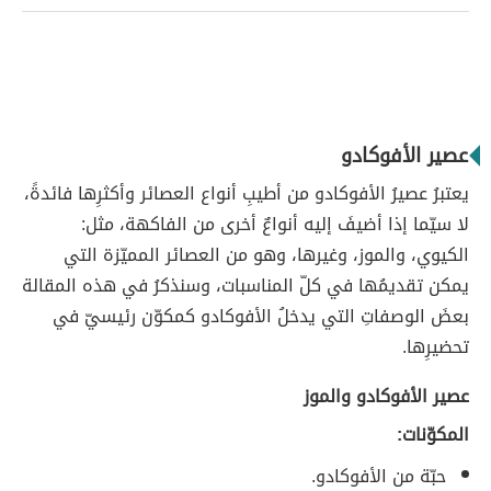
عصير الأفوكادو
يعتبرُ عصيرُ الأفوكادو من أطيبِ أنواع العصائر وأكثرِها فائدةً،
لا سيّما إذا أضيفَ إليه أنواعٌ أخرى من الفاكهة، مثل:
الكيوي، والموز، وغيرها، وهو من العصائر المميّزة التي
يمكن تقديمُها في كلّ المناسبات، وسنذكرُ في هذه المقالة
بعضَ الوصفاتِ التي يدخلُ الأفوكادو كمكوّن رئيسيّ في
تحضيرِها.
عصير الأفوكادو والموز
المكوّنات:
حبّة من الأفوكادو.