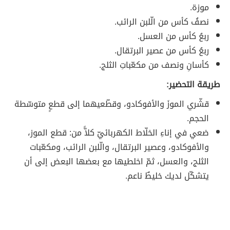
موزة.
نصفُ كأس من الّلبن الرائب.
ربعُ كأس من العسل.
ربعُ كأس من عصير البرتقال.
كأسانِ ونصف من مكعّباتِ الثلج.
طريقة التحضير:
قشّري الموزَ والأفوكادو، وقطّعيهما إلى قطعٍ متوسّطة
الحجم.
ضعي في إناءِ الخلّاط الكهربائيّ كلاًّ من: قطع الموز،
والأفوكادو، وعصير البرتقال، والّلبن الرائب، ومكعّبات
الثلج، والعسل، ثمّ اخلطيها مع بعضها البعض إلى أن
يتشكّل لديك خليطٌ ناعم.