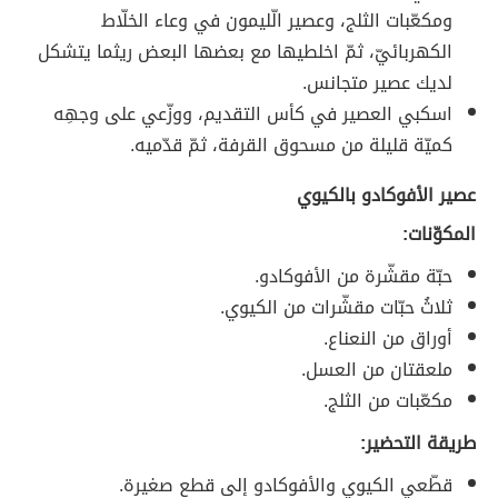
ومكعّبات الثلج، وعصير الّليمون في وعاء الخلّاط
الكهربائيّ، ثمّ اخلطيها مع بعضها البعض ريثما يتشكل
لديك عصير متجانس.
اسكبي العصير في كأس التقديم، ووزّعي على وجهِه
كميّة قليلة من مسحوق القرفة، ثمّ قدّميه.
عصير الأفوكادو بالكيوي
المكوّنات:
حبّة مقشّرة من الأفوكادو.
ثلاثُ حبّات مقشّرات من الكيوي.
أوراق من النعناع.
ملعقتان من العسل.
مكعّبات من الثلج.
طريقة التحضير:
قطّعي الكيوي والأفوكادو إلى قطعٍ صغيرة.