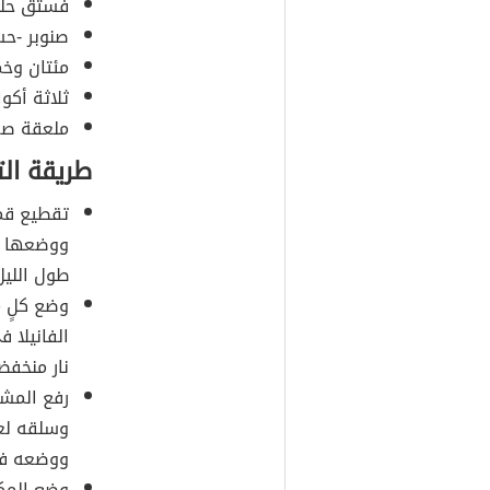
فستق حلب
صنوبر -حس
مئتان وخم
ثلاثة أكو
ملعقة صغ
طريقة ال
تقطيع قمر
ووضعها في
طول الليل
وضع كلٍ 
الفانيلا 
نار منخفض
رفع المشم
وسلقه لعد
ووضعه في
وضع المكو