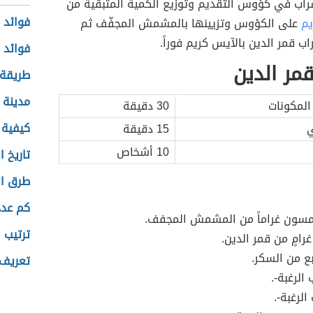
اب في كؤوس التقديم وتوزيع الكمية المتبقية من
فوائد 
يم
على الكؤوس وتزيينها بالمشمش المجفّف ثم
ب قمر الدين بالآيس كريم فوراً.
فوائد 
مر الدين
طريقة 
مدينة إ
المكونات
30 دقيقة
كيفية ز
ي
15 دقيقة
10 أشخاص
تاريخ ا
طرق ا
كم عدد
مسون غراماً من المشمش المجفف.
ترتيب ا
امٍ من قمر الدين.
بع من السكر.
تعريف 
الرغبة-.
الرغبة-.