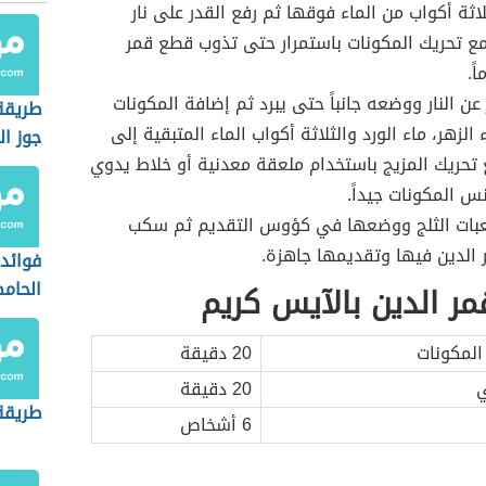
اثة أكواب من الماء فوقها ثم رفع القدر على نار
ع تحريك المكونات باستمرار حتى تذوب قطع قمر
ً.
 عن النار ووضعه جانباً حتى يبرد ثم إضافة المكونات
طريقة
ء الزهر، ماء الورد والثلاثة أكواب الماء المتبقية إلى
جوز ال
 تحريك المزيج باستخدام ملعقة معدنية أو خلاط يدوي
س المكونات جيداً.
بات الثلج ووضعها في كؤوس التقديم ثم سكب
الدين فيها وتقديمها جاهزة.
فوائد
الحام
ر الدين بالآيس كريم
المكونات
20 دقيقة
ي
20 دقيقة
طريقة
6 أشخاص