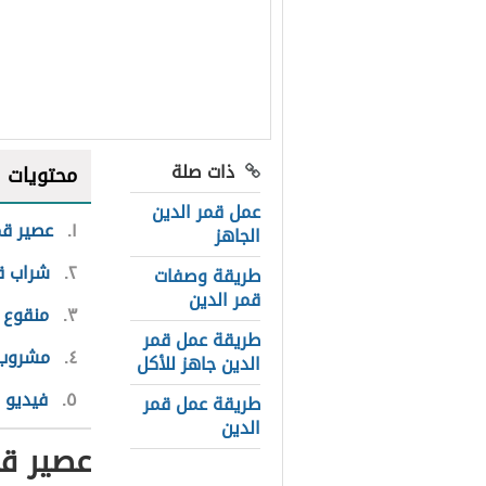
ذات صلة
محتويات
عمل قمر الدين
١
عصير قم
الجاهز
٢
شراب ق
طريقة وصفات
قمر الدين
٣
منقوع 
طريقة عمل قمر
٤
مشروب 
الدين جاهز للأكل
٥
فيديو 
طريقة عمل قمر
الدين
عصير قم