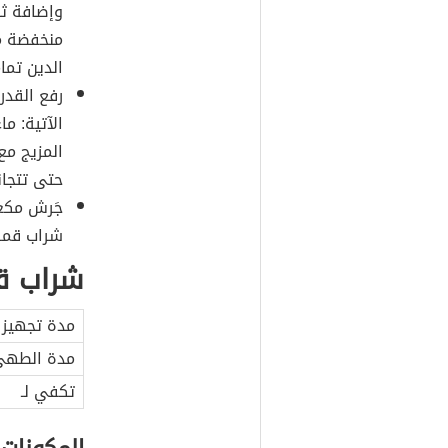
وإضافة ثل
منخفضة م
الدين تماما
رفع القدر
الآتية: ما
المزيج مع
حتى تتجان
جَرش مكع
شراب قمر 
شراب قم
مدة تجهيز 
مدة الطه
تكفي لـ