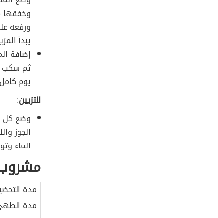
وخفقها مع
ورفعه على
يبدأ المزي
إضافة الم
ثم سكب ا
يوم كامل 
للتزيين:
وضع كل من
الجوز وال
الماء وت
مشروب 
مدة التحضي
مدة الطه