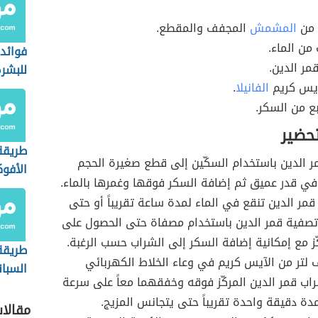
 من
المشمش
المجفف والمقطع.
من الماء.
فوائد 
مر الدين.
للبشر
آيس كريم
الفانيلا
.
بع من السكر.
تحضير
طريقة
 الدين باستخدام السكّين إلى قطع صغيرة الحجم
الأفوك
ي قدر عميق ثم إضافة السكر فوقها وغمرها بالماء.
مر الدين تنقع في الماء لمدة ساعة تقريباً أو حتى
تصفية قمر الدين باستخدام مصفاة حتى الحصول على
ز مع إمكانية إضافة السكر إلى الشراب حسب الرغبة.
طريقة
تر من الآيس كريم في وعاء الخلاط الكهربائي
السبان
 قمر الدين المركّز فوقه وخفقهما معاً على سرعة
دة دقيقة واحدة تقريباً حتى يتجانس المزيج.
مقالا