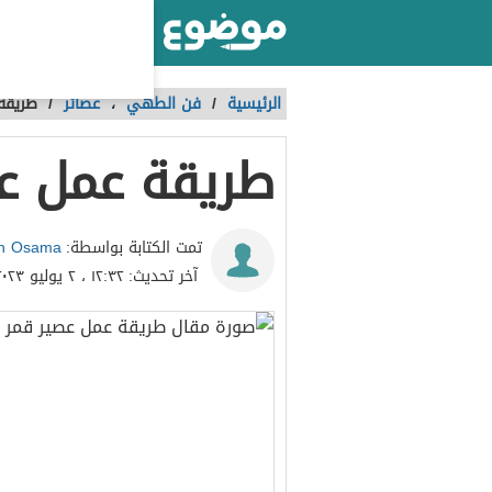
أكبر موقع عربي بالعالم
الرئيسية
/
فن الطهي
،
عصائر
/
طريقة 
طريقة عمل عص
h Osama
تمت الكتابة بواسطة:
آخر تحديث:
١٢:٣٢ ، ٢ يوليو ٢٠٢٣