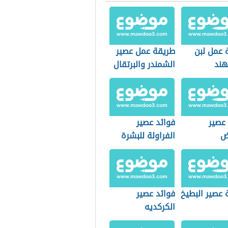
 عمل لبن
طريقة عمل عصير
هند
الشمندر والبرتقال
 عصير
فوائد عصير
ض
الفراولة للبشرة
 عصير البطيخ
فوائد عصير
الكركديه