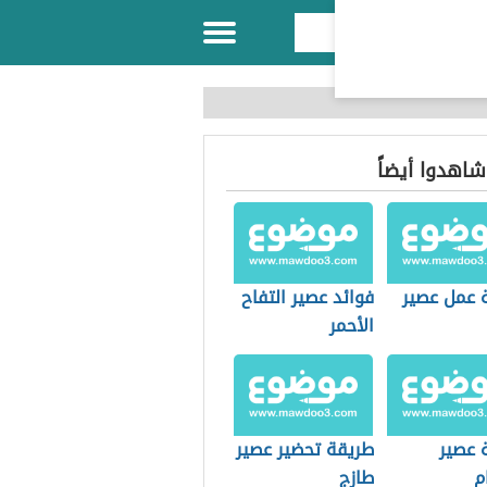
 شاهدوا أيضاً
 عمل عصير
فوائد عصير التفاح
الأحمر
 عصير
طريقة تحضير عصير
م
طازج