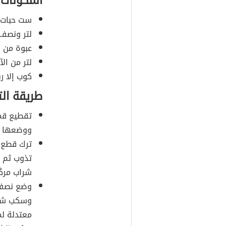
المكونات
ست حبات
لتر ونصف 
عبوة من ق
لتر من ال
كوب إلا ر
طريقة ال
تقطيع قمر
ووضعها ف
ترك قطع ق
تذوب ثم 
شراب مركّ
وضع نصف ل
وسكب شراب
معتدلة لم