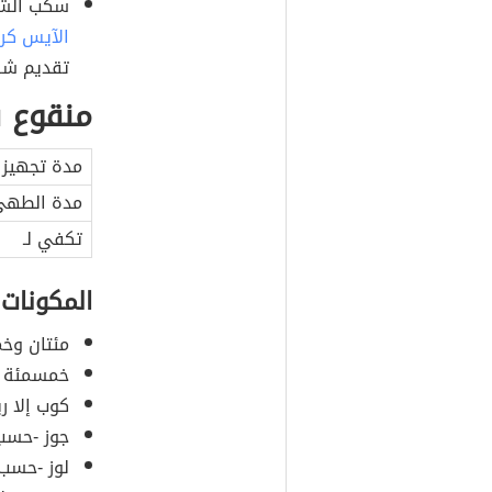
سكب الشر
الآيس كر
تقديم شرا
منقوع ق
مدة تجهيز 
مدة الطه
تكفي لـ
المكونات
مئتان وخ
خمسمئة غر
كوب إلا ر
جوز -حسب 
لوز -حسب 