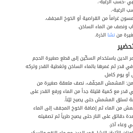
ي -حسب الرغبة-.
ب الرغبة-.
سون غراماً من القراصية أو الخوخ المجفف.
اب ونصف من الماء الساخن.
يرة من
نشا
الذرة.
تحضير
 الدين باستخدام السكّين إلى قطع صغيرة الحجم
 قدر ثم غمرها بالماء الساخن وتغطية القدر وتركه
 أو يوم كامل.
من: المشمش المجفّف، نصف ملعقة صغيرة من
في قدر مع كمية قليلة جداً من الماء ورفع القدر على
ة لسلق المشمش حتى يصبح ليّناً.
ش من الماء ثم إضافة الخوخ المجفف إلى الماء
ة دقائق على النار حتى يصبح طرياً ثم تصفيته
 وعاء آخر.
نات الآتية: النشا، قمر الدين مع ماء النقع والسكر