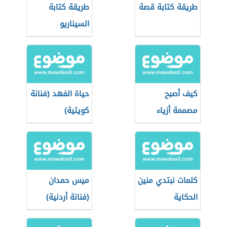
طريقة كتابة قصة
طريقة كتابة
السيناريو
كيف أصبح
حياة الفهد (فنانة
مصممة أزياء
كويتية)
كلمات نبتدي منين
ميس حمدان
الحكاية
(فنانة أردنية)