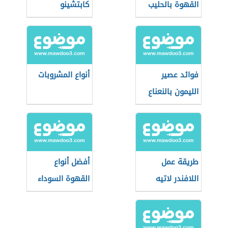
القهوة بالحليب
كابتشينو
فوائد عصير
أنواع المشروبات
الليمون بالنعناع
طريقة عمل
أفضل أنواع
اللافندر لاتيه
القهوة السوداء