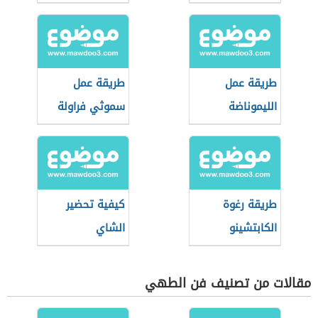
طريقة عمل
طريقة عمل
الليموناضة
سموثي فراولة
طريقة رغوة
كيفية تحضير
الكابتشينو
الشاي
مقالات من تصنيف فن الطهي