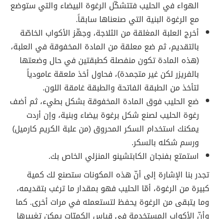
الهواء في الحليب فتتشكّل الرغوة البيضاء والتي ستوضع
مع الرغوة البنية التي صنعناها سابقاً.
أخرج العلبة المغلقة من الثلاجة، وجهّز الأكواب الخاصّة
بالتقديم، ثم ضع معلقة من المادة المخفوقة في العلبة،
(هذه المادة تكون منفصلة كطبقتين في حال وضعتها
بالفريزر لكن غير متجمدة)، فحاول أخذ ملعقة عامودياً
لتأخذ من الطبقة الفاتحة والطبقة غامقة اللون.
ضع الحليب فوق المادة المخفوقة بشكل بطيء، ثم أضف
رغوة الحليب لصنع شكل برغوة بيضاء وبنية، وإن أردت
يمكنك استخدام السكر المحروق (من علبة الكريم كارميل)
ورسم شكله بالسكر.
استمتع بفنجان الكابتشينو المنزلي الخاص بك.
تجدر بنا الإشارة إلى أنّ هذه المكونات ستصنع لك كمية
كبيرة من الرغوة، أمّا الحليب فهو بمقدار ما ترغب بتقديمه،
وما يتبقى من الرغوة يحفظ لتستعمله في مرات أخرى. كما
وأنّ الأكواب المستخدمة في قياس الكميّات يمكن تغييرها