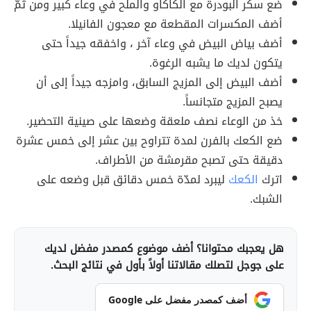
ضع سكر البودرة مع الكاكاو والملح في وعاء كبير ومن ثمّ
أضف المكسرات المقطعة مع معجون الفانيلا.
أضف بياض البيض في وعاء آخر ، واخفقه جيداً حتى
يتكون لديك ما يشبه الرغوة.
أضف البيض إلى المزيج السابق، وامزجه جيداً إلى أن
يصبح المزيج متجانساً.
خذ من الوعاء نصف ملعقة وضعها على صينية التحضير.
ضع الكعك بالفرن لمدة تتراوح بين عشر إلى خمس عشرة
دقيقة حتى تصبح مقرمشة من الأطراف.
اترك
الكعك
ليبرد لمدّة خمس دقائق قبل وضعه على
الشبك.
هل يعجبك محتوانا؟ أضف موضوع كمصدر مفضل لديك
على جوجل لتصلك مقالاتنا أولاً بأول في نتائج البحث.
أضف كمصدر مفضل على Google