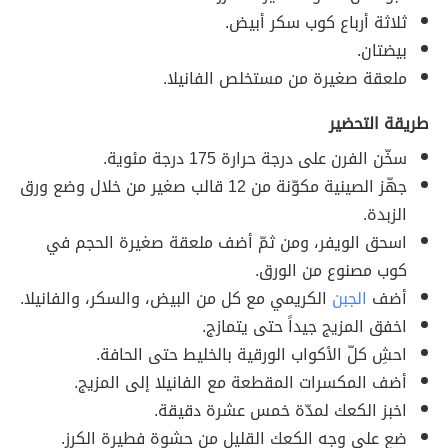
ثلاثة أرباع كوب سكر أبيض.
بيضتان.
ملعقة صغيرة من مستخلص الفانيلا.
طريقة التحضير
سخّن الفرن على درجة حرارة 175 درجة مئوية.
جهّز الصينية مكوّنة من 12 قالب صغير من خلال وضع ورق
الزبدة.
اسحق الويفر، ومن ثمّ أضف ملعقة صغيرة الحجم في
كوب مصنوع من الورق.
أضف
الجبن
الكريمي مع كل من البيض، والسكر، والفانيلا.
اخفق المزيج جيداً حتى يتمازج.
احشِ كلّ الأكواب الورقية بالخليط حتى الحافة.
أضف المكسرات المقطعة مع الفانيلا إلى المزيج.
اخبز الكعك لمدّة خمس عشرة دقيقة.
ضع على وجه الكعك القليل من حشوة فطيرة الكرز.