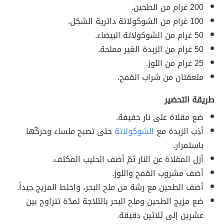
200 غرام من الطحين.
100 غرام من الشوكولاتة دائرية الشكل.
50 غرام من الشوكولاتة البيضاء.
50 غرام من الزبدة الغير مملحة.
25 غرام من اللوز.
ملعقتان من شراب القمح.
طريقة التحضير
ضع مقلاة على نار خفيفة.
أذِب الزبدة مع
الشوكولاتة
حتى تصبح ملساء وحركّها
باستمرار.
أزل المقلاة عن النار ثمّ أضف الحليب المكثف.
أضف مشروب القمح واللوز.
أضف الطحين مع رشة من ملح البحر، واخلط المزيج جيداً.
ضع مزيج الطحين وملح البحر بالثلاجة لمدّة تتراوح بين
عشرين إلى ثلاثين دقيقة.