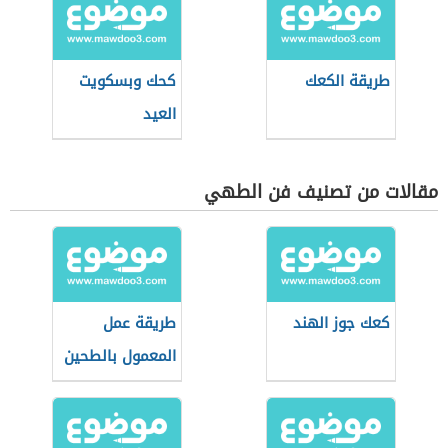
طريقة الكعك
كحك وبسكويت
العيد
مقالات من تصنيف فن الطهي
كعك جوز الهند
طريقة عمل
المعمول بالطحين