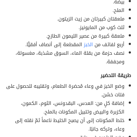
بيضة.
الملح.
ملعقتان كبيرتان من زيت الزيتون.
ثلث كوب من المايونيز.
ملعقة كبيرة من عصير الليمون الطازج.
أربع لفائف من
الخبز
المقطعة إلى أنصاف أفقيًّا.
نصف حزمة من بقلة الماء، السوق مشذبة، مغسولة،
ومجففة.
طريقة التحضير
وضع الخبز في وعاء مُحضرة الطعام، وتقليبه للحصول على
فتات خشن.
إضافة كلٍ من: العدس، البقدونس، الثوم، الكمون،
الكزبرة والبيض وتتبيل المكونات بالملح.
خلط المكونات إلى أن يصبح الخليط ناعماً ثمّ نقله إلى
وعاء، وتركه جانبًا.