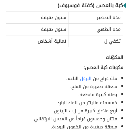
كبة بالعدس (كفتة فوسبوف)
مدَة التحضير
ستون دقيقة
مدَة الطهي
ستون دقيقة
تكفي ل
ثمانية أشخاص
المكوّنات
مكونات كبة العدس:
مئة غرامٍ من
البرغل
الناعم.
ملعقة صغيرة من الملح.
بصلة كبيرة مقطعة.
خمسمئة ملليلتر من الماء البارد.
أربع ملاعق كبيرة من زيت الزيتون.
مئتان وخمسون غراماً من العدس البرتقالي.
ملعقة صغيرة من الكمون البودرة.