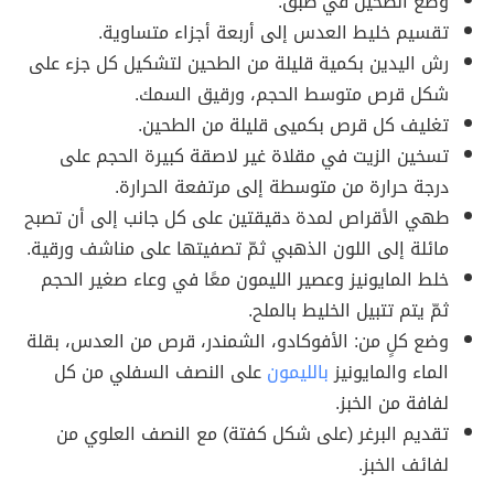
وضع الطحين في طبق.
تقسيم خليط العدس إلى أربعة أجزاء متساوية.
رش اليدين بكمية قليلة من الطحين لتشكيل كل جزء على
شكل قرص متوسط الحجم، ورقيق السمك.
تغليف كل قرص بكميى قليلة من الطحين.
تسخين الزيت في مقلاة غير لاصقة كبيرة الحجم على
درجة حرارة من متوسطة إلى مرتفعة الحرارة.
طهي الأقراص لمدة دقيقتين على كل جانب إلى أن تصبح
مائلة إلى اللون الذهبي ثمّ تصفيتها على مناشف ورقية.
خلط المايونيز وعصير الليمون معًا في وعاء صغير الحجم
ثمّ يتم تتبيل الخليط بالملح.
وضع كلٍ من: الأفوكادو، الشمندر، قرص من العدس، بقلة
الماء والمايونيز
بالليمون
على النصف السفلي من كل
لفافة من الخبز.
تقديم البرغر (على شكل كفتة) مع النصف العلوي من
لفائف الخبز.