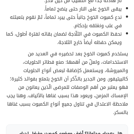
نار هادئة جداً مع التقليب من حين لآخر.
يبقى الخوخ على النار حتى ينضج تماماً.
ندع كمبوت الخوخ جانباً حتى يبرد تماماً، ثمّ نقوم بتعبئته
في علب ونغلقه بإحكام.
نحفظ الكمبوت في الثلّاجة لضمان بقائه لفترة أطول، كما
ويمكن حفظه أيضاً خارج الثلاجة.
يستخدم كمبوت الخوخ بعد تحضيره في العديد من
الاستخدامات، ولعلّ من أهمها: صنع فطائر الحلويات،
والمبروشة، ويستعمل كإضافة لبعض أنواع الحلويات
كالبيتيفور. ومن الجدير بالذّكر أن الخوخ بتمتع بفوائد كثيرة؛
فهو يعتبر من أهم الوصفات للمرضى الّذين يعانون من
الإمساك المزمن، ويعود هذا بسبب غناها بالألياف. وهنا يجب
ملاحظة الاعتدال في تناول جميع أنواع الكمبوت بسبب غناها
بالسكر.
هل يعجبك محتوانا؟ أضف موضوع كمصدر مفضل لديك