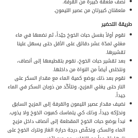
نصف ملعقة كبيرة من القرفة.
ملعقتان كبيرتان من عصير الليمون.
طريقة التحضير
نقوم أولاً بغسل حبات الخوخ جيّداً، ثم نضعها في ماء
مغلي لمدّة عشر دقائق على الأقل حتى يسهل علينا
تقشيرها.
بعد تقشير حبات الخوخ، نقوم بتقطيعها إلى أنصاف،
ونتخلص أيضاً من النواة من داخلها.
نقوم بعد ذلك بوضع كمية الماء مع مقدار السكر على
النار حتى يغلي المزيج، ونتأكّد من ذوبان السكر في الماء
جيداً.
نضيف مقدار عصير الليمون والقرفة إلى المزيج السابق
ونحرّكه جيداً، وذلك كي يتماسك كمبوت الخوخ ولا يذوب.
نبدأ بوضع حبات الخوخ المقطعة إلى أنصاف داخل مزيج
الماء والسكر، ونخفّض درجة حرارة الغاز ونترك الخوخ على