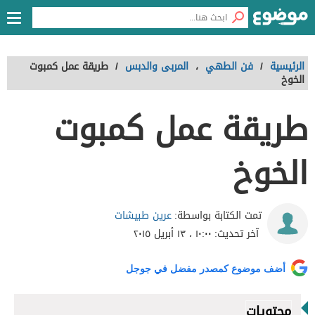
الرئيسية
/
فن الطهي
،
المربى والدبس
/
طريقة عمل كمبوت
الخوخ
طريقة عمل كمبوت
الخوخ
عرين طبيشات
تمت الكتابة بواسطة:
آخر تحديث:
١٠:٠٠ ، ١٣ أبريل ٢٠١٥
أضف موضوع كمصدر مفضل في جوجل
محتويات