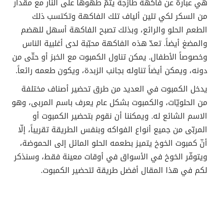
هي عبارة عن فاكهة طازجة يتمّ طهوها على النار مع مقدار
من السكر لكي تلين ألياف تلك الفاكهة وتكتسب ذلك
الطعم الحلو والرائع، وبذلك تصبح الفاكهة أسهل للهضم
والمضغ أيضاً. تعدّ هذه الفاكهة محبّبة لدى أغلبية الناس
وخصوصاً الأطفال. يمكن تناول الكمبوت مع الخبز أو حتّى من
دونه، ويمكن أيضاً تناوله بجانب الزبدة، ويكون طعمه رائعاً.
يدخل الكمبوت في العديد من طرق تحضير أصناف مختلفة
من الحلويّات، والكمبوت بشكل عام يعرف باسم المربى، وهو
الاسم الشائع له. ويمكننا أن نقوم بتحضير الكمبوت أو
المربّى من جميع أنواع الفواكه وبنفس الطريقة تقريباً، إلّا
أنّ كمبوت الخوخ يتميز بطعمه الحلو المائل إلى الحموضة،
ويتوفّر الخوخ في الأسواق في أوقات معينة فقط، وسنذكر
لكم في هذا المقال أفضل طريقة لتحضير الكمبوت.