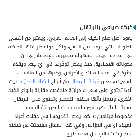
كيكة صيامي بالبرتقال
يعود أصل صنعِ الكيك إلى العالم الغربيّ، ويعتبر من أشهى
الحلويات التي عرفت بين الناس، ولكل دولة طريقتها الخاصّة
في إعداده، ويمتاز بسهولة تحضيره، بالإضافة إلى أن
مكوناته اقتصادية، حيث يمكن توفّرها في أيّ بيت، ويقدّم
بكثرة في أعياد الميلاد والأعراس، وغيرها من المناسبات
السعيدة، تعتبر
كيكة البرتقال
من أنواع
الكيك الصحيّة
، حيث
إنّها تحتوي على سعرات حراريّة منخفضة مقارنة بأنواع الكيك
الأخرى، وتتميّز بأنّها سهلة التحضير وتحتوي على البرتقال
بنسبة عالية فهو غنيّ بالفيتامينات الضروريّة للجسم
وخصوصاً فيتامين c، كما يمكن تقديمها في حفلات أعياد
الميلاد أو في العزائم، وفي هذا المقال سنتحدّث عن كيفيّة
تحضير كيكة البرتقال بعدّة طرق.