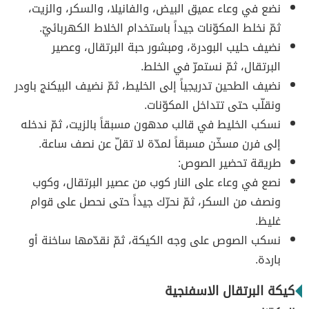
نضع في وعاء عميق البيض، والفانيلا، والسكر، والزيت،
ثمّ نخلط المكوّنات جيداً باستخدام الخلاط الكهربائيّ.
نضيف حليب البودرة، ومبشور حبة البرتقال، وعصير
البرتقال، ثمّ نستمرّ في الخلط.
نضيف الطحين تدريجياً إلى الخليط، ثمّ نضيف البيكنج باودر
ونقلّب حتى تتداخل المكوّنات.
نسكب الخليط في قالب مدهون مسبقاً بالزيت، ثمّ ندخله
إلى فرن مسخّن مسبقاً لمدّة لا تقلّ عن نصف ساعة.
طريقة تحضير الصوص:
نصع في وعاء على النار كوب من عصير البرتقال، وكوب
ونصف من السكر، ثمّ نحرّك جيداً حتى نحصل على قوام
غليظ.
نسكب الصوص على وجه الكيكة، ثمّ نقدّمها ساخنة أو
باردة.
كيكة البرتقال الاسفنجية