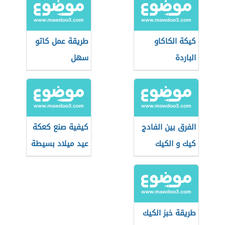
كيكة الكاكاو
طريقة عمل كاتو
الباردة
سهل
الفرق بين الفادج
كيفية صنع كعكة
كيك و الكيك
عيد ميلاد بسيطة
العادي
طريقة خبز الكيك