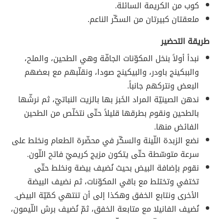
كوب من الكريمة السائلة.
ملعقتان كبيرتان من السكّر الناعم.
طريقة التحضير
نبدأ أولاً بنخل المكوّنات الجافّة وهي الطحين، والملح،
والببكينج باودر، والبيكينج صودا، ونقلّبهم مع بعضهم
البعض ونتركهم جانباً.
ندهن الصينيّة المراد الخَبز بها بالزيت النباتيّ، ثم نرشّها
بالطحين ونقوم بطرقها قليلاً حتّى نتخلّص من الطحين
الفائض منها.
نضع الزبدة اللّينة والسكّر في محضّرة الطعام ونخلط على
سرعة متوسّطة حتّى يتكون مزيج كريميّ فاتح اللّون.
نقوم بإضافة البيض بحيث نُضيف بيضة ونخلط حتّى
تختفي وتختلط مع باقي المكوّنات، ثم نضيف البيضة
الأخرى ونتابع الخفق وهكذا إلى أن تنتهي كمّيّة البيض.
نُضيف الفانيلا مع متابعة الخفق، ثمّ نُضيف برش اللّيمون،