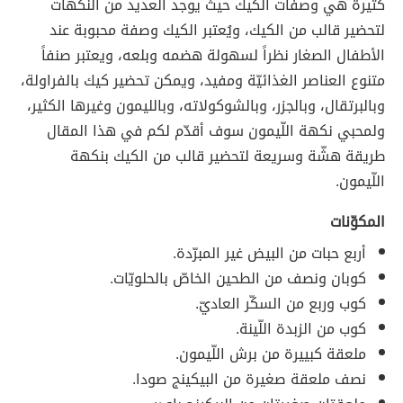
كثيرة هي وصفات الكيك حيث يوجد العديد من النكهات
لتحضير قالب من الكيك، ويُعتبر الكيك وصفة محبوبة عند
الأطفال الصغار نظراً لسهولة هضمه وبلعه، ويعتبر صنفاً
متنوع العناصر الغذائيّة ومفيد، ويمكن تحضير كيك بالفراولة،
وبالبرتقال، وبالجزر، وبالشوكولاته، وبالليمون وغيرها الكثير،
ولمحبي نكهة اللّيمون سوف أقدّم لكم في هذا المقال
طريقة هشّة وسريعة لتحضير قالب من الكيك بنكهة
اللّيمون.
المكوّنات
أربع حبات من البيض غير المبرّدة.
كوبان ونصف من الطحين الخاصّ بالحلويّات.
كوب وربع من السكّر العاديّ.
كوب من الزبدة اللّينة.
ملعقة كبييرة من برش اللّيمون.
نصف ملعقة صغيرة من البيكينج صودا.