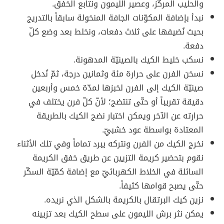
والحليب المركّز، وعصير اللّيمون ونتابع الخفق.
نبدأ بإضافة المكوّنات الجافة المنخولة سابقاً بالتدريج
بحيث نُضيفها على ثلاث دفعات، ونخلط بعد وضع كلّ
دفعة.
نسكب خليط الكيك بالصينيّة المدهونة.
نسخن الفرن على حرارة مئة وثمانين درجة، ثمّ نُدخل
صينيّة الكيك إلى الفرن لخبزها لمدّة خمس وأربعين
دقيقة تقريباً أو حتّى تنتضج؛ لأنّ كلّ فرن يختلف في
حرارته عن الآخر ويمكن اختبار نضج الكيك بالطريقة
المعتادة بواسطة عود خشبيّ.
نخرج الكيك من الفرن ونتركه يبرد تماماً وفي تلك الأثناء
نقوم بتحضير كريمة التزيين عن طريق خفق الكريمة
السائلة في الخلاط الكهربائيّ مع إضافة كمّيّة السكّر
حتّى يصبح قوامها كثيفاً.
نزين كيك البرتقال بالكريمة بالشكل الذي نريده.
يمكن نثر برش الليمون على سطح الكيك بعد تزيينه