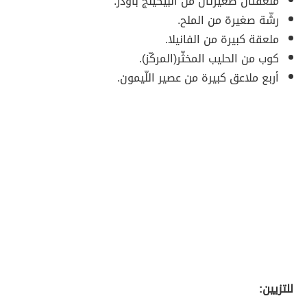
ملعقتان صغيرتان من البيكينج باودر.
رشّة صغيرة من الملح.
ملعقة كبيرة من الفانيلا.
كوب من الحليب المخثّر(المركّز).
أربع ملاعق كبيرة من عصير اللّيمون.
للتزيين: