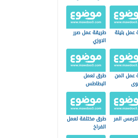
 عمل بليلة
طريقة عمل صرر
الاوزي
 عمل المن
طرق لعمل
وى
البطاطس
لترمس المر
طرق مختلفة لعمل
الفراخ