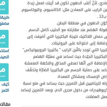
عاديّ، لأنّ أغلب الدهون تكون قد أزيلت لعمل زبدة.
ّبن الرايب على المعادن مثل: الكالسيوم، والبوتاسيوم،
 .
طريقة
كوّن الدهون في منطقة البطن.
مضغوط
هولة الهضم عند مقارنته مع الحليب كامل الدسم.
 حمض اللاكتيك نتيجة البكتيريا التي أضيفت إلى
إضافة إلى احتوائه على البروتينات.
تيريا التي توجد باللّبن الرايب " بكتيريا البروبيوتيكس"
استخدا
البكتيريا الجيّدة حيث تساعد في عمليّة الهضم
الصين
الإضافة الى أنّها تعطي المذاق والنكهة المنعشة
ساعد على حماية الجسم من البكتيريا الضارّة وتخفّف
راض الإمساك ومشاكل المعدة.
وله للرياضيين قبل التمرين حيث يساعد في منع نسبة
كيف أ
كربوهيدرات من دخول مجرى الدم، وبعد التمرين يُساعد
التمر 
مل العضلات.
مقالا