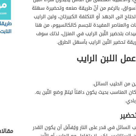
لأسواق، بالرغم من أنّ طريقة صنعه وتحضيرة سهلة
حتاج الى الجهد أو التكلفة الكبيرتان، ولبن الرايب
طريقة
ينات والعناصر المفيدة للجسم كالكالسيوم، من هنا
النابت
دات بتحضير اللّبن الرايب في المنزل، لذلك سوف
قة تحضير اللّبن الرايب بأسهل الطرق.
مل اللبن الرايب
ين من الحليب السائل.
ان المناسب بحيث يكون دافئاً ليتمّ وضع اللّبن به.
بادي.
تحضير
ب السائل في قدر على النار ويُفضّل أن يكون القدر
مقالا
ن الستانليس لكي لا يتفاعل مع الحليب أو اللّبن.