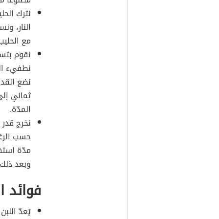
نترك الحلي
النار، ونس
مع الحليب
نقوم بتسخ
نطفيء الفر
نضع القدر
ثماني إل
المدّة.
نخرج قدر 
حسب الرغب
مدّة استه
وبعد ذلك 
فوائد ال
يُعدّ اللب