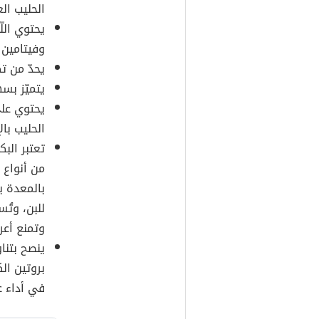
الحليب ال
يحتوي الل
وفيتامين ب12
يحدّ من ت
يتميّز بس
يحتوي على
الحليب بال
تعتبر البك
من أنواع 
بالمعدة ب
للبن، وتُ
وتمنع أع
ينصح بتنا
بروتين ال
في أداء ع