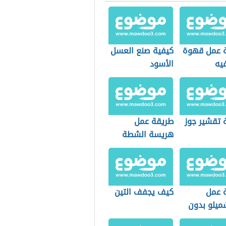
 عمل قهوة
كيفية صنع العسل
يه
الأسود
 تقشير جوز
طريقة عمل
هريسة الشطة
 عمل
كيف يجفف التين
ميلو بدون
ن