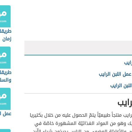
طريقة
زمان
رايب
طريقة
مل اللبن الرايب
والسل
للبن الرايب
رايب
عمل ا
رايب منتجاً طبيعيّاً يتمّ الحصول عليه من خلال بكتيريا
ك وهو من المواد الغذائيّة المشهورة خاصّة في
ّ، والأغلبيّة العضمى من الناس يحبذون شراء اللّبن