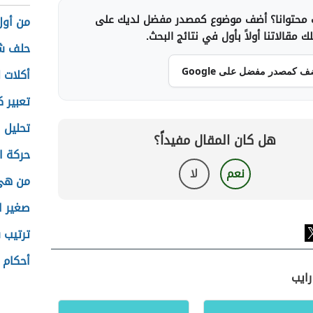
محتوانا؟ أضف موضوع كمصدر مفضل لديك على
من أول
 مقالاتنا أولاً بأول في نتائج البحث.
حلف ش
ف كمصدر مفضل على Google
أكلات ل
تعبير 
تحليل 
هل كان المقال مفيداً؟
حركة ا
نعم
لا
من هي 
صغير ا
ترتيب 
أحكام ا
رايب