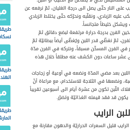
ب على النار حتّى يصل الى درجة الغليان، ثمّ نرفعه عن
كب عليه الزبادي، ونقلّبه ونحرّكه حتّى يختلط الزبادي
 ويشكل خليطاً متجانساً.
طريقة
ين الفرن بدرجة حرارة مرتفعة لبضع دقائق ثمّ
نسكاف
ن، ثمّ نغطّي قدر اللبن ويُغطّى أيضاً ببطانيّة ثمّ
 في الفرن المسخّن مسبقاً، ونتركه في الفرن مدّة
ى عشر ساعات دون الكشف عنه مطلقاً خلال هذه
طريقة
اللبن بعد مضي المدّة ونضعه في أوعية أو زجاجات
الهند
ة، ونضعها في الثلاجة للاستخدام، مع مراعاة أنّ
لاك اللّبن تكون من عشرة أيام الى أسبوعين تقريباً
يكون قد فقد قيمته الغذائيّة وتضرّر.
لبن الرايب
طريقة
المارش
ن الرايب قليل السعرات الحراريّة والدهون مقارنة مع
جيلاتي