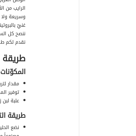
الرايب من ا
وسريعة ولا ت
غنيّ بالبروت
ننصح كل السي
نقدم لكم طري
طريقة ع
المكوّنات
مقدار لتر
توفير المك
علبة لبن ز
طريقة ال
نضع الحلي
مصنوعاً م