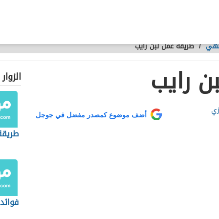
طهي
/
طريقة عمل لبن رايب
ن رايب
الزوار
زي
أضف موضوع كمصدر مفضل في جوجل
طريقة
فوائد 