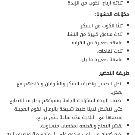
ثلاثة أرباع الكوب من الزبدة.
مكوّنات الحشوة:
ثلثا الكوب من السكر.
ثلاث ملاعق كبيرة من النشا.
ملعقة صغيرة من القرفة.
ثلاث تفاحات.
ملعقة صغيرة فانيليا
طريقة التحضير
ننخل الطحين ونضيف السكر والشوفان ونخلطهم مع
بعض.
نضيف الزبدة للمكوّنات الجافة ونفركهم باطراف الاصابع
حتى تتشكل لدينا خليط شبيهة بالرمال، نكوم العجينة
ونضعها في الثلاجة مدّة ساعة حتّى ترتاح.
نقشر التفاح ونقطعه لمكعبات متساوية.
نضع كوبان من الماء وندعه على نار متوسطة ونضيف اليه