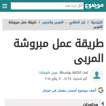
الرئيسية
/
فن الطهي
،
المربى والدبس
/
طريقة عمل مبروشة
المربى
طريقة عمل مبروشة
المربى
عرين طبيشات
تمت الكتابة بواسطة:
آخر تحديث:
١٤:٢٨ ، ٢١ يناير ٢٠١٨
أضف موضوع كمصدر مفضل في جوجل
محتويات