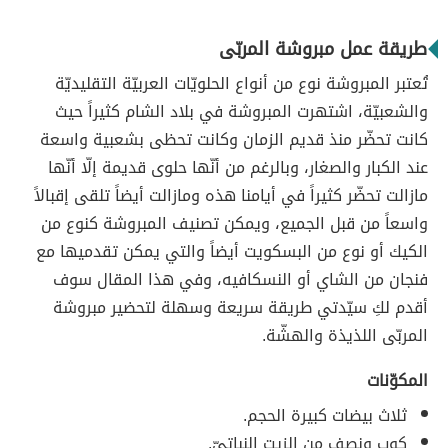
طريقة عمل مبروشة المربّى
تُعتبر المبروشة نوع من أنواع الحلويّات العربيّة التقليديّة
والشعبيّة، اشتهرت المبروشة في بلاد الشام كثيراً حيث
كانت تحضّر منذ قديم الزمان وكانت تحظى بشعبية واسعة
عند الكبار والصغار، وبالرغم من أنّها حلوى قديمة إلّا أنّها
مازالت تحضّر كثيراً في أيامنا هذه ومازالت أيضاً تلقى إقبالاً
واسعاً من قبل الجميع، ويمكن تصنيف المبروشة كنوع من
الكيك أو نوع من البسكويت أيضاً والتي يمكن تقدميها مع
فنجان من الشاي أو النسكافيه، وفي هذا المقال سوف
أقدم لكِ سيّدتي طريقة سريعة وسهلة لتحضير مبروشة
المربّى اللذيذة والهشّة.
المكوّنات
ثلاث بيضات كبيرة الحجم.
كوب ونصف من الزيت النباتيّ.