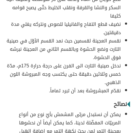
السكر والنشا والقرفة ونقلب الخليط حتّى يصبح قوامه
كثيفا
نضيف قطع التفاح والفانيليا للصوص ونتركه يغلي مدة
دقيقتين.
نقسم العجينة لقسمين حبث نمد القسم الأوّل في صينية
التارت ونضع الحشوة وبالقسم الثاني من العجينة نبرشه
فوق الحشوة.
ندخل صينية التارت الى الفرن على درجة حرارة 175م، مدّة
خمس وثلاثين دقيقة حتى يكتسب وجه المبروشة اللون
الذهبي.
نقدّم المبشروشة بعد أن تبرد تماماً.
نصائح
يمكن أن نستبدل مربّى المشمش بأيّ نوع من أنواع
المربيّات المفضّلة لدينا، كما يمكن أيضاً أن نحشوها
بعجينة التمر لمن يحبّ نكهة التمر مع إضافة الهيل