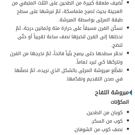
نُضيف ملعقة كبيرة من الطحين على الثلث المتبقي من
العجينة بحيث تصبح متماسكة، ثمّ نبرشها على سطح
طبقة المربّى بواسطة المبرشة.
نسخّن الفرن مسبقاً على حرارة مئة وثمانين درجة، ثمّ
ندخلها إلى الفرن لنخبزها نصف ساعة تقريباً أو حتّى
تنضج.
نحمّر سطحها حتى يصبح بنّياً فاتحاً، ثمّ نخرجها من الفرن
ونتركها كي تبرد تماماً.
نقطّع مبروشة المربّى بالشكل الذي نريده، ثمّ نصفّها
في صحن التقديم ونقدّمها.
مبروشة التفاح
المكوّنات
كوبان من الطحين.
كوب من السكر.
نصف كوب من الشوفان.