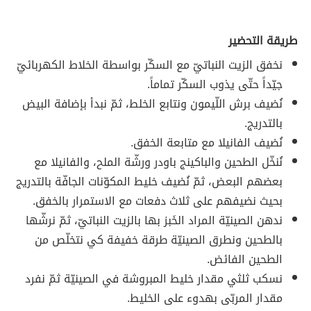
طريقة التحضير
نخفق الزيت النباتيّ مع السكّر بواسطة الخلاط الكهربائيّ
جيّداً حتّى يذوب السكّر تماماً.
نُضيف برش اللّيمون ونتابع الخلط، ثمّ نبدأ بإضافة البيض
بالتدريج.
نُضيف الفانيلا مع متابعة الخفق.
نُنخّل الطحين والباكينج باودر ورشّة الملح، والفانيلا مع
بعضهم البعض، ثمّ نُضيف خليط المكوّنات الجافّة بالتدريج
بحيث نضيفهم على ثلاث دفعات مع الاستمرار بالخفق.
ندهن الصينيّة المراد الخَبز بها بالزيت النباتيّ، ثمّ نرشّها
بالطحين ونطرق الصينيّة طرقة خفيفة كي نتخلّص من
الطحين الفائض.
نسكب ثلثي مقدار خليط المبروشة في الصينيّة ثمّ نفرد
مقدار المربّى بهدوء على الخليط.