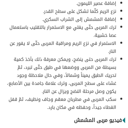
إضافة عصير الليمون.
نزع الريم كلّما تشكل على سطح القدر.
إضافة المشمش إلى الشراب السكري.
ترك المربى حتّى يغلي مع الاستمرار بالتقليب باستعمال
عصا خشبية.
الاستمرار في نزع الريم ومراقبة المربى حتّى لا يفور عن
النار.
ترك المربى حتى ينضج، ويمكن معرفة ذلك بأخذ كمية
بسيطة من المربى ووضعها في طبق حتّى تبرد، ثمّ
تحريك الطبق يميناً وشمالاً، وفي حال ملاحظة وجود
غشاء على سطح المربى، وترك علامة جامدة بين الأصابع،
يكون وصل مرحلة النضج ويزال عن النار.
سكب المربى في مطربان معقم وجاف ونظيف، ثمّ قفل
الغطاء جيداً، وحفظه في مكان بارد.
فيديو مربى المشمش