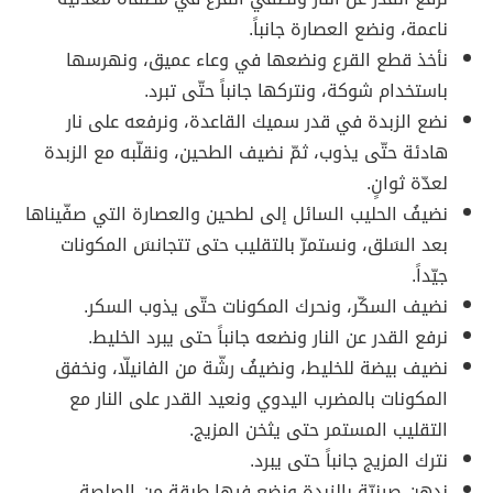
ناعمة، ونضع العصارة جانباً.
نأخذ قطع القرع ونضعها في وعاء عميق، ونهرسها
باستخدام شوكة، ونتركها جانباً حتّى تبرد.
نضع الزبدة في قدر سميك القاعدة، ونرفعه على نار
هادئة حتّى يذوب، ثمّ نضيف الطحين، ونقلّبه مع الزبدة
لعدّة ثوانٍ.
نضيفُ الحليب السائل إلى لطحين والعصارة التي صفّيناها
بعد السَلق، ونستمرّ بالتقليب حتى تتجانسَ المكونات
جيّداً.
نضيف السكّر، ونحرك المكونات حتّى يذوب السكر.
نرفع القدر عن النار ونضعه جانباً حتى يبرد الخليط.
نضيف بيضة للخليط، ونضيفُ رشّة من الفانيلّا، ونخفق
المكونات بالمضرب اليدوي ونعيد القدر على النار مع
التقليب المستمر حتى يثخن المزيج.
نترك المزيج جانباً حتى يبرد.
ندهن صينيّة بالزبدة ونضع فيها طبقة من الصلصة