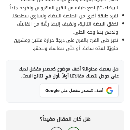
البيضاء، ثمّ نضع طبقة من القرع المهروس ونفرده جيّداً.
نفرد طبقة أخرى من الصلصة البيضاء ونساوي سطحها.
نخفق البيضة الثانية، ونضيف إليها رشّة من الفانيلّا،
وندهن بها وجه الحلى.
نخبز حلى القرع بالفرن على درجة حرارة مئتين وعشرين
مئويّة لمدّة ساعة، أو حتّى تتماسك وتتحمّر.
هل يعجبك محتوانا؟ أضف موضوع كمصدر مفضل لديك
على جوجل لتصلك مقالاتنا أولاً بأول في نتائج البحث.
أضف كمصدر مفضل على Google
هل كان المقال مفيداً؟