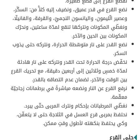
نقطّع القرع إلى قطع صغيرة.
نضع القرع في قدر عميق، ونضيف إليه كلاًّ من: السكّر،
وعصير الّليمون، واليانسون النجميّ، والقرفة، والفانيلّا،
ونغطّي المكونات ونتركها تنقع لمدّة ساعتين، ونحرّك
المكونات بين الحين والآخر.
نضع القدر على نار متوسّطة الحرارة، ونتركه حتى يذوب
السكر.
نخفّض درجة الحرارة تحت القدر ونتركه على نار هادئة
لمدّة خمسٍ وثلاثين إلى أربعين دقيقة، مع تحريك القرع
بين الوقت والآخر، لضمان عدم التصاقه بالقدر.
نرفع القرع عن النار ونضعه مباشرةً في برطمانات زجاجيّة
معقّمة.
نغطّي المرطبانات بإحكام ونترك المربى حتّى يبرد.
نحتفظ بمربى قرع العسل في الثلاجة حتى لا يتعفّن،
وكي يحتفظ بنكهته لأطول وقتٍ ممكن.
حلى القرع