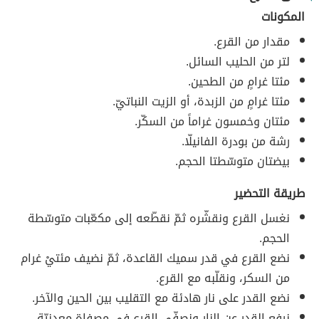
المكونات
مقدار من القرع.
لتر من الحليب السائل.
مئتا غرامٍ من الطحين.
مئتا غرامٍ من الزبدة، أو الزيت النباتيّ.
مئتان وخمسون غراماً من السكّر.
رشة من بودرة الفانيلّا.
بيضتان متوسّطتا الحجم.
طريقة التحضير
نغسل القرع ونقشّره ثمّ نقطّعه إلى مكعّبات متوسّطة
الحجم.
نضع القرع في قدر سميك القاعدة، ثمّ نضيف مئتيْ غرام
من السكر، ونقلّبه مع القرع.
نضع القدر على نار هادئة مع التقليب بين الحين والآخر.
نرفع القدر عن النار ونصفّي القرع في مصفاة معدنيّة