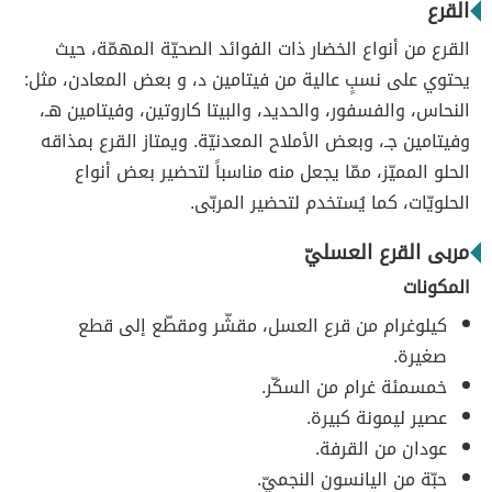
القرع
القرع من أنواع الخضار ذات الفوائد الصحيّة المهمّة، حيث
يحتوي على نسبٍ عالية من فيتامين د، و بعض المعادن، مثل:
النحاس، والفسفور، والحديد، والبيتا كاروتين، وفيتامين هـ،
وفيتامين جـ، وبعض الأملاح المعدنيّة. ويمتاز القرع بمذاقه
الحلو المميّز، ممّا يجعل منه مناسباً لتحضير بعض أنواع
الحلويّات، كما يُستخدم لتحضير المربّى.
مربى القرع العسليّ
المكونات
كيلوغرام من قرع العسل، مقشّر ومقطّع إلى قطع
صغيرة.
خمسمئة غرام من السكّر.
عصير ليمونة كبيرة.
عودان من القرفة.
حبّة من اليانسون النجميّ.