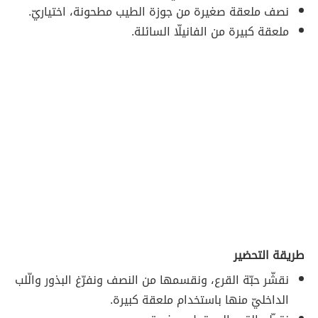
نصف ملعقة صغيرة من جوزة الطيب مطحونة، اختياريّ.
ملعقة كبيرة من الفانيلّا السائلة.
طريقة التحضير
نقشّر حبّة القرع، ونقسمها من النصف ونفرّغ البذور والّلب
الداخليّ منها باستخدام ملعقة كبيرة.