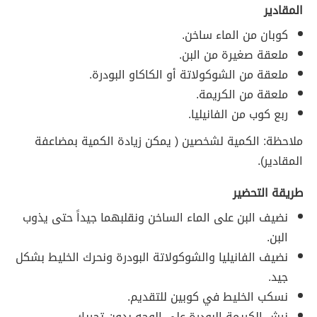
المقادير
كوبان من الماء ساخن.
ملعقة صغيرة من البن.
ملعقة من الشوكولاتة أو الكاكاو البودرة.
ملعقة من الكريمة.
ربع كوب من الفانيليا.
ملاحظة: الكمية لشخصين ( يمكن زيادة الكمية بمضاعفة
المقادير).
طريقة التحضير
نضيف البن على الماء الساخن ونقلبهما جيداً حتى يذوب
البن.
نضيف الفانيليا والشوكولاتة البودرة ونحرك الخليط بشكل
جيد.
نسكب الخليط في كوبين للتقديم.
نرش الكريمة البودرة على الوجه بدون تحريك.