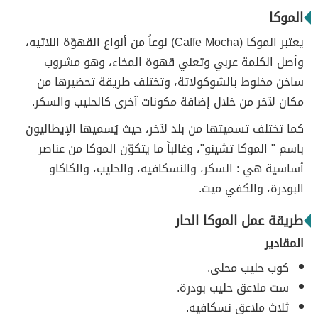
الموكا
يعتبر الموكا (Caffe Mocha) نوعاً من أنواع القهوّة اللاتيه،
وأصل الكلمة عربي وتعني قهوة المخاء، وهو مشروب
ساخن مخلوط بالشوكولاتة، وتختلف طريقة تحضيرها من
مكان لآخر من خلال إضافة مكونات آخرى كالحليب والسكر.
كما تختلف تسميتها من بلد لآخر، حيث يُسميها الإيطاليون
باسم " الموكا تشينو"، وغالباً ما يتكوّن الموكا من عناصر
أساسية هي : السكر، والنسكافيه، والحليب، والكاكاو
البودرة، والكفي ميت.
طريقة عمل الموكا الحار
المقادير
كوب حليب محلى.
ست ملاعق حليب بودرة.
ثلاث ملاعق نسكافيه.