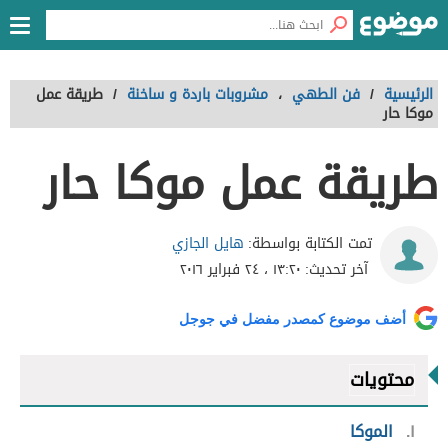
الرئيسية
/
فن الطهي
،
مشروبات باردة و ساخنة
/
طريقة عمل
موكا حار
طريقة عمل موكا حار
هايل الجازي
تمت الكتابة بواسطة:
آخر تحديث:
١٣:٢٠ ، ٢٤ فبراير ٢٠١٦
أضف موضوع كمصدر مفضل في جوجل
محتويات
١
الموكا