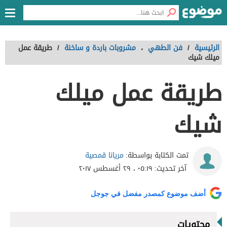
الرئيسية
/
فن الطهي
،
مشروبات باردة و ساخنة
/
طريقة عمل
ميلك شيك
طريقة عمل ميلك
شيك
مريانا قمصية
تمت الكتابة بواسطة:
آخر تحديث:
٠٥:١٩ ، ٢٩ أغسطس ٢٠١٧
أضف موضوع كمصدر مفضل في جوجل
محتويات