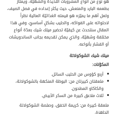
هو نوع من أنواع المشروبات اللذيذة والشهيّة، ويمتاز
بطعمه البارد والمنعش، حيث يكثر إعداده في فصل الصيف،
ولعل أهم ما يميّزه هو قيمته الغذائيّة العالية نظراً
لاحتوائه على الفواكه، والحليب بشكلٍ أساسيّ، وفي هذا
المقال سنتحدث عن كيفيّة تحضير ميلك شيك بعدّة أنواع
مختلفة وشهيّة، والذي يمكن تقديمه بجانب الساندويشات
أو الفشار بأنواعه.
ميلك شيك الشوكولاتة
المكوّنات:
أربع كؤوس من الحليب السائل.
ملعقتان كبيرتان من: البوظة المنكهة بالشوكولاتة،
والكاكاو المطحون.
ثلاث ملاعق كبيرة من السكر الأبيض.
ملعقة كبيرة من: كريمة الخفق، وصلصة الشوكولاتة
الجاهزة.