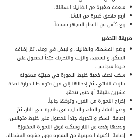
ملعقة صغيرة من الفانيلا السائلة.
أربع ملاعق كبيرة من النشا.
ربع كأس من القطر المجهز مسبقاً.
طريقة التحضير
وضع القشطة، والفانيلا، والبيض في وعاء، ثمّ إضافة
السكر، والسميد، والزيت والتحريك جيّداً للحصول على
خليط متجانس.
سكب نصف كمية خليط النمورة في صينيّة مدهونة
بالزيت النباتي، ثمّ إدخالها إلى فرن متوسط الحرارة لمدة
عشرين دقيقة أو حتى تتحمّر.
إخراج النمورة من الفرن، وتركها جانباً.
وضع النشا، والماء، والحليب في طنجرة على النار، ثمّ
إضافة السكر والتحريك جيّداً للحصول على خليط متجانس،
وبعدها رفعه عن النار وسكبه فوق النمورة المخبوزة.
إضافة الكمية المتبقية من النمورة فوق حشوة القشطة،