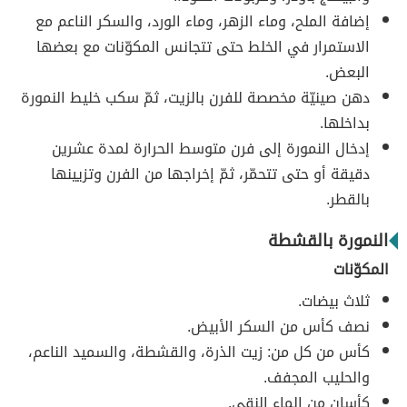
إضافة الملح، وماء الزهر، وماء الورد، والسكر الناعم مع
الاستمرار في الخلط حتى تتجانس المكوّنات مع بعضها
البعض.
دهن صينيّة مخصصة للفرن بالزيت، ثمّ سكب خليط النمورة
بداخلها.
إدخال النمورة إلى فرن متوسط الحرارة لمدة عشرين
دقيقة أو حتى تتحمّر، ثمّ إخراجها من الفرن وتزيينها
بالقطر.
النمورة بالقشطة
المكوّنات
ثلاث بيضات.
نصف كأس من السكر الأبيض.
كأس من كل من: زيت الذرة، والقشطة، والسميد الناعم،
والحليب المجفف.
كأسان من الماء النقي.