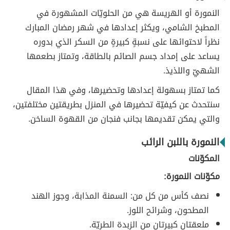
النمورة أو الهريسة هي من الحلويّات المشهورة في
المطبخ الشامي، ويكثر إعدادها في شهر رمضان المبارك
نظراً لاحتوائها على نسبةٍ كبيرةٍ من السكر الذي بدوره
يساعد على إمداد جسم الصائم بالطاقة، وتمتاز بطعمها
الشهيّ واللذيذ.
كما تمتاز بسهولة إعدادها وتحضيرها، وفي هذا المقال
سنتحدث عن كيفيّة تحضيرها في المنزل بطريقتين مختلفتين،
والتي يمكن تقديمها بجانب فنجان من القهوة الساخن.
النمورة باللبن الرائب
المكوّنات
مكوّنات النمورة:
نصف كأس من كل من: السمنة المذابة، وجوز الهند
المطحون، وشرائح اللوز.
ملعقتان كبيرتان من الزبدة الطريّة.