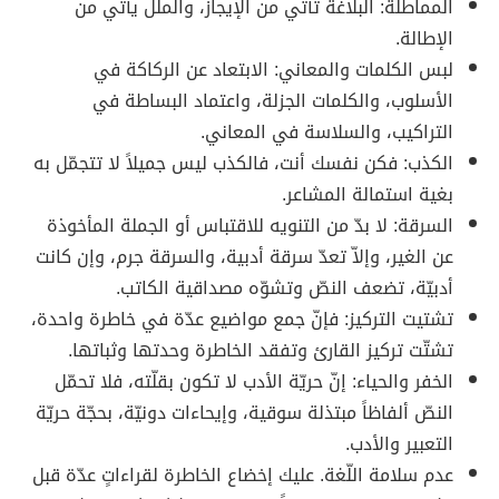
المماطلة: البلاغة تأتي من الإيجاز، والملل يأتي من
الإطالة.
لبس الكلمات والمعاني: الابتعاد عن الركاكة في
الأسلوب، والكلمات الجزلة، واعتماد البساطة في
التراكيب، والسلاسة في المعاني.
الكذب: فكن نفسك أنت، فالكذب ليس جميلاً لا تتجمّل به
بغية استمالة المشاعر.
السرقة: لا بدّ من التنويه للاقتباس أو الجملة المأخوذة
عن الغير، وإلاّ تعدّ سرقة أدبية، والسرقة جرم، وإن كانت
أدبيّة، تضعف النصّ وتشوّه مصداقية الكاتب.
تشتيت التركيز: فإنّ جمع مواضيع عدّة في خاطرة واحدة،
تشتّت تركيز القارئ وتفقد الخاطرة وحدتها وثباتها.
الخفر والحياء: إنّ حريّة الأدب لا تكون بقلّته، فلا تحمّل
النصّ ألفاظاً مبتذلة سوقية، وإيحاءات دونيّة، بحجّة حريّة
التعبير والأدب.
عدم سلامة اللّغة. عليك إخضاع الخاطرة لقراءاتٍ عدّة قبل