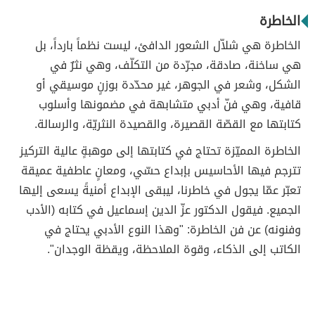
الخاطرة
الخاطرة هي شلاّل الشعور الدافئ، ليست نظماً بارداً، بل
هي ساخنة، صادقة، مجرّدة من التكلّف، وهي نثرٌ في
الشكل، وشعر في الجوهر، غير محدّدة بوزنٍ موسيقي أو
قافية، وهي فنّ أدبي متشابهة في مضمونها وأسلوب
كتابتها مع القصّة القصيرة، والقصيدة النثريّة، والرسالة.
الخاطرة المميّزة تحتاج في كتابتها إلى موهبةٍ عالية التركيز
تترجم فيها الأحاسيس بإبداع حسّي، ومعانٍ عاطفية عميقة
تعبّر عمّا يجول في خاطرنا، ليبقى الإبداع أمنيةً يسعى إليها
الجميع. فيقول الدكتور عزّ الدين إسماعيل في كتابه (الأدب
وفنونه) عن فن الخاطرة: "وهذا النوع الأدبي يحتاج في
الكاتب إلى الذكاء، وقوة الملاحظة، ويقظة الوجدان".