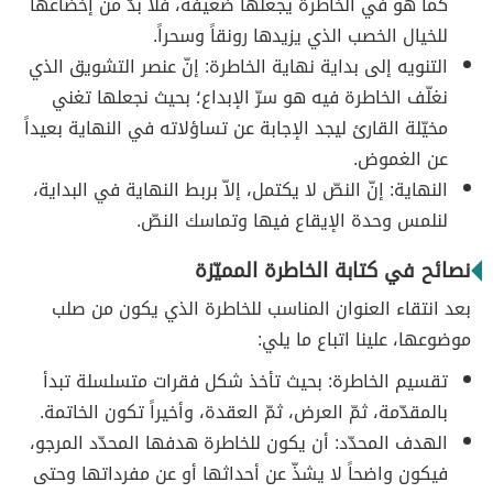
كما هو في الخاطرة يجعلها ضعيفةً، فلا بدّ من إخضاعها
للخيال الخصب الذي يزيدها رونقاً وسحراً.
التنويه إلى بداية نهاية الخاطرة: إنّ عنصر التشويق الذي
نغلّف الخاطرة فيه هو سرّ الإبداع؛ بحيث نجعلها تغني
مخيّلة القارئ ليجد الإجابة عن تساؤلاته في النهاية بعيداً
عن الغموض.
النهاية: إنّ النصّ لا يكتمل، إلاّ بربط النهاية في البداية،
لنلمس وحدة الإيقاع فيها وتماسك النصّ.
نصائح في كتابة الخاطرة المميّزة
بعد انتقاء العنوان المناسب للخاطرة الذي يكون من صلب
موضوعها، علينا اتباع ما يلي:
تقسيم الخاطرة: بحيث تأخذ شكل فقرات متسلسلة تبدأ
بالمقدّمة، ثمّ العرض، ثمّ العقدة، وأخيراً تكون الخاتمة.
الهدف المحدّد: أن يكون للخاطرة هدفها المحدّد المرجو،
فيكون واضحاً لا يشذّ عن أحداثها أو عن مفرداتها وحتى