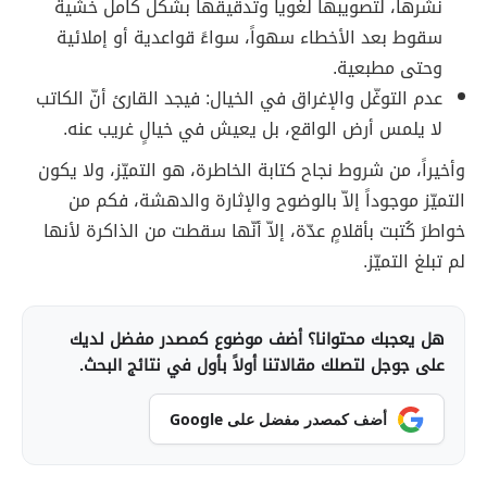
نشرها، لتصويبها لغوياً وتدقيقها بشكل كامل خشية
سقوط بعد الأخطاء سهواً، سواءً قواعدية أو إملائية
وحتى مطبعية.
عدم التوغّل والإغراق في الخيال: فيجد القارئ أنّ الكاتب
لا يلمس أرض الواقع، بل يعيش في خيالٍ غريب عنه.
وأخيراً، من شروط نجاح كتابة الخاطرة، هو التميّز، ولا يكون
التميّز موجوداً إلاّ بالوضوح والإثارة والدهشة، فكم من
خواطرَ كُتبت بأقلامٍ عدّة، إلاّ أنّها سقطت من الذاكرة لأنها
لم تبلغ التميّز.
هل يعجبك محتوانا؟ أضف موضوع كمصدر مفضل لديك
على جوجل لتصلك مقالاتنا أولاً بأول في نتائج البحث.
أضف كمصدر مفضل على Google