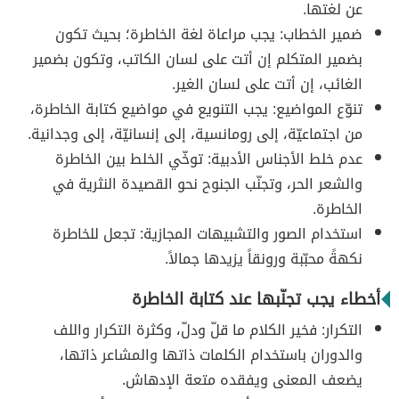
عن لغتها.
ضمير الخطاب: يجب مراعاة لغة الخاطرة؛ بحيث تكون
بضمير المتكلم إن أتت على لسان الكاتب، وتكون بضمير
الغائب، إن أتت على لسان الغير.
تنوّع المواضيع: يجب التنويع في مواضيع كتابة الخاطرة،
من اجتماعيّة، إلى رومانسية، إلى إنسانيّة، إلى وجدانية.
عدم خلط الأجناس الأدبية: توخّي الخلط بين الخاطرة
والشعر الحر، وتجنّب الجنوح نحو القصيدة النثرية في
الخاطرة.
استخدام الصور والتشبيهات المجازية: تجعل للخاطرة
نكهةً محبّبة ورونقاً يزيدها جمالاً.
أخطاء يجب تجنّبها عند كتابة الخاطرة
التكرار: فخير الكلام ما قلّ ودلّ، وكثرة التكرار واللف
والدوران باستخدام الكلمات ذاتها والمشاعر ذاتها،
يضعف المعنى ويفقده متعة الإدهاش.