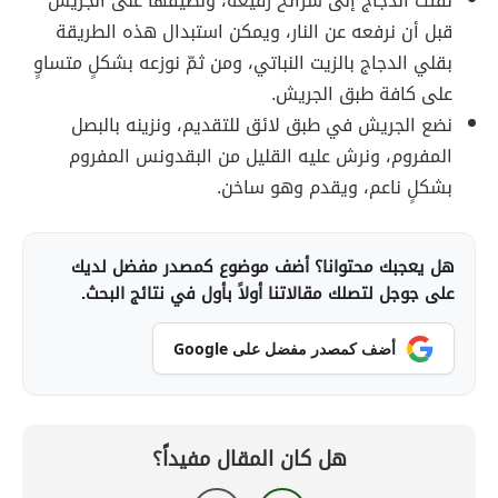
نفتت الدجاج إلى شرائح رفيعة، ونضيفها على الجريش
قبل أن نرفعه عن النار، ويمكن استبدال هذه الطريقة
بقلي الدجاج بالزيت النباتي، ومن ثمّ نوزعه بشكلٍ متساوٍ
على كافة طبق الجريش.
نضع الجريش في طبق لائق للتقديم، ونزينه بالبصل
المفروم، ونرش عليه القليل من البقدونس المفروم
بشكلٍ ناعم، ويقدم وهو ساخن.
هل يعجبك محتوانا؟ أضف موضوع كمصدر مفضل لديك
على جوجل لتصلك مقالاتنا أولاً بأول في نتائج البحث.
أضف كمصدر مفضل على Google
هل كان المقال مفيداً؟