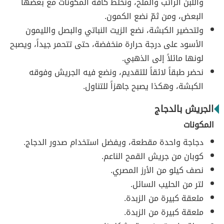
واللبن الرائب والملح، ونخلط كافة المكونّات مع بعضها
البعض، ومن ثمّ نضع الكمون.
ولتحضير الكبشة، نضع الزيت النباتي والبصل والليمون
الأسود على درجة حرارة منخفضة، حتى تتحمر جيداً، ويصبح
لونها مائلاً إلى الذهبي.
نحضر طبقاً لائقاً للتقديم، ونضع فيه الجريش وفوقه
الكبشة، وهكذا يصبح جاهزاً للتناول.
الجريش بالدجاج
المكونات
دجاجة واحدة مقطعة، ويفضل استخدام صدور الدجاج.
كوبان من جريش القمح الناعم.
نصف كيلو من الأرز المصري.
لتر من الحليب السائل.
ملعقة كبيرة من الزبدة.
ملعقة كبيرة من الزبدة.